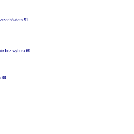
wszechświata 51
cie bez wyboru 69
h 88