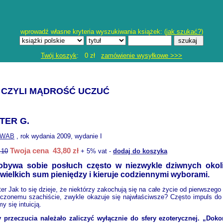
wprowadź własne kryteria wyszukiwania książek: (
jak szukać?
)
Twój koszyk
: 0 zł
zamówienie wysyłkowe >>>
A CZYLI MĄDROŚĆ UCZUĆ
TER G.
WAB
, rok wydania 2009, wydanie I
Twoja cena 43,80 zł
.10
+ 5% vat -
dodaj do koszyka
dobywa sobie posłuch często w niezwykle dziwnych okoli
 wielkich sum pieniędzy i kieruje codziennymi wyborami.
ter Jak to się dzieje, że niektórzy zakochują się na całe życie od pierwszeg
czonemu szachiście, zwykle okazuje się najwłaściwsze? Często impuls do k
 się intuicją.
przeczucia należało zaliczyć wyłącznie do sfery ezoterycznej. „Doko