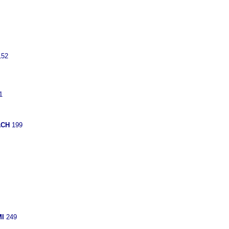
152
1
ACH
199
MI
249