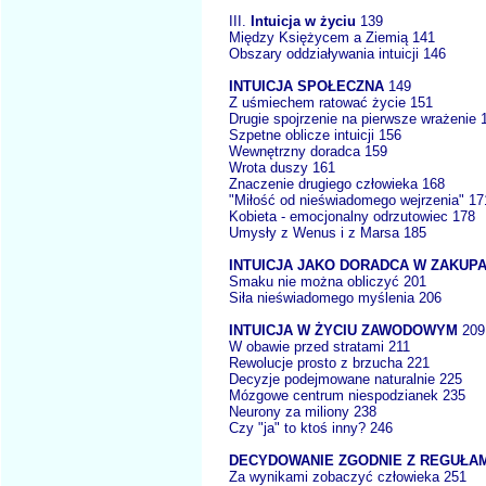
III.
Intuicja w życiu
139
Między Księżycem a Ziemią 141
Obszary oddziaływania intuicji 146
INTUICJA SPOŁECZNA
149
Z uśmiechem ratować życie 151
Drugie spojrzenie na pierwsze wrażenie 
Szpetne oblicze intuicji 156
Wewnętrzny doradca 159
Wrota duszy 161
Znaczenie drugiego człowieka 168
"Miłość od nieświadomego wejrzenia" 17
Kobieta - emocjonalny odrzutowiec 178
Umysły z Wenus i z Marsa 185
INTUICJA JAKO DORADCA W ZAKUP
Smaku nie można obliczyć 201
Siła nieświadomego myślenia 206
INTUICJA W ŻYCIU ZAWODOWYM
209
W obawie przed stratami 211
Rewolucje prosto z brzucha 221
Decyzje podejmowane naturalnie 225
Mózgowe centrum niespodzianek 235
Neurony za miliony 238
Czy "ja" to ktoś inny? 246
DECYDOWANIE ZGODNIE Z REGUŁA
Za wynikami zobaczyć człowieka 251