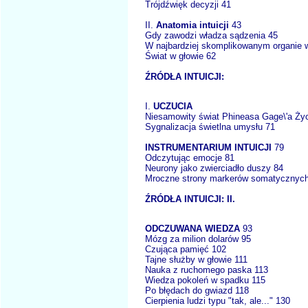
Trójdźwięk decyzji 41
II.
Anatomia intuicji
43
Gdy zawodzi władza sądzenia 45
W najbardziej skomplikowanym organie 
Świat w głowie 62
ŹRÓDŁA INTUICJI:
I.
UCZUCIA
Niesamowity świat Phineasa Gage\'a Ży
Sygnalizacja świetlna umysłu 71
INSTRUMENTARIUM INTUICJI
79
Odczytując emocje 81
Neurony jako zwierciadło duszy 84
Mroczne strony markerów somatycznyc
ŹRÓDŁA INTUICJI: II.
ODCZUWANA WIEDZA
93
Mózg za milion dolarów 95
Czująca pamięć 102
Tajne służby w głowie 111
Nauka z ruchomego paska 113
Wiedza pokoleń w spadku 115
Po błędach do gwiazd 118
Cierpienia ludzi typu "tak, ale..." 130