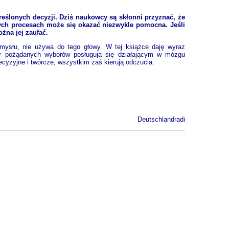
ślonych decyzji. Dziś naukowcy są skłonni przyznać, że
mych procesach może się okazać niezwykle pomocna. Jeśli
żna jej zaufać.
mysłu, nie używa do tego głowy. W tej książce daję wyraz
cy pożądanych wyborów posługują się działającym w mózgu
yzyjne i twórcze, wszystkim zaś kierują odczucia.
Deutschlandradi