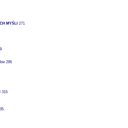
YCH MYŚLI
271
9
bie 295
I
315
335