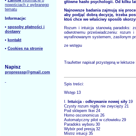
•
Zamów
informacje o
główne hasło psychologii. Od kilku la
nowościach z wybranego
tematu
Najnowsze badania zajmują się proce
aby podjąć dobrą decyzję, trzeba po
Informacje:
ktoś chce we właściwy sposób skorzyst
•
sposoby płatności i
Rozum i intuicja stanowią paradoks: 
dostawy
odwrotnemu przeświadczeniu: rozum i
wyrafinowanym systemem, zasilonym prz
•
kontakt
ze wstępu
•
Cookies na stronie
Traufetter napisał przystępną w lekturz
Napisz
propresssp@gmail.com
Spis treści:
Wstęp 13
I.
Intuicja - odkrywanie nowej siły
19
Czysty rozum nigdy nie zwycięży 21
Pod sklepem Ikei 24
Homo osconomicus 26
Automatyczny pilot w człowieku 29
Paradoks wyboru 30
Wybór pod presją 32
Mistrz intuicji 35