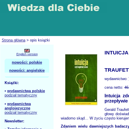
Strona główna
> opis książki
INTUICJ
English version
nowości: polskie
TRAUFET
nowości: angielskie
wydawnictwo:
Książki:
cena netto:
46
•
wydawnictwa polskie
podział tematyczny
Intuicja z
przepływie
•
wydawnictwa
anglojęzyczne
Gerald Traufet
podział tematyczny
głowy doświad
wiadomo skąd… W życiu często kierujemy
Newsletter:
Zdaniem wielu dawniejszych badaczy 