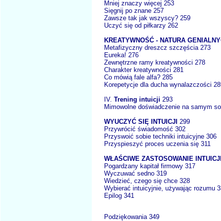
Mniej znaczy więcej 253
Sięgnij po znane 257
Zawsze tak jak wszyscy? 259
Uczyć się od piłkarzy 262
KREATYWNOŚĆ - NATURA GENIALN
Metafizyczny dreszcz szczęścia 273
Eureka! 276
Zewnętrzne ramy kreatywności 278
Charakter kreatywności 281
Co mówią fale alfa? 285
Korepetycje dla ducha wynalazczości 28
IV.
Trening intuicji
293
Mimowolne doświadczenie na samym so
WYUCZYĆ SIĘ INTUICJI
299
Przywrócić świadomość 302
Przyswoić sobie techniki intuicyjne 306
Przyspieszyć proces uczenia się 311
WŁAŚCIWE ZASTOSOWANIE INTUICJ
Pogardzany kapitał firmowy 317
Wyczuwać sedno 319
Wiedzieć, czego się chce 328
Wybierać intuicyjnie, używając rozumu 
Epilog 341
Podziękowania 349