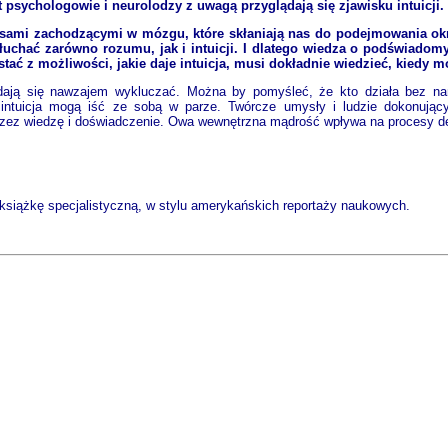
t psychologowie i neurolodzy z uwagą przyglądają się zjawisku intuicji.
sami zachodzącymi w mózgu, które skłaniają nas do podejmowania okre
słuchać zarówno rozumu, jak i intuicji. I dlatego wiedza o podświado
ać z możliwości, jakie daje intuicja, musi dokładnie wiedzieć, kiedy mo
zdają się nawzajem wykluczać. Można by pomyśleć, że kto działa bez na
 intuicja mogą iść ze sobą w parze. Twórcze umysły i ludzie dokonują
ez wiedzę i doświadczenie. Owa wewnętrzna mądrość wpływa na procesy dec
e książkę specjalistyczną, w stylu amerykańskich reportaży naukowych.