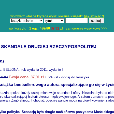
wprowadź własne kryteria wyszukiwania książek: (
jak szukać?
)
Twój koszyk
:
1 egz. /
39.90
37,91
zł
zamówienie wysyłkowe >>>
I SKANDALE DRUGIEJ RZECZYPOSPOLITEJ
SŁ.
o:
BELLONA
, rok wydania 2011, wydanie I
Twoja cena 37,91 zł
39.90
+ 5% vat -
dodaj do koszyka
książka bestsellerowego autora specjalizujące go się w życi
 każda epoka i każdy ustrój miał swoje skandale i afery. Niewolna była od n
nie skandalizującej historii okresu międzywojennego. A zatem zamach na pr
generała Zagórskiego. I chociaż obecnie panuje moda na gloryfikowanie rządó
tylko polityka. Sensacją było drugie małżeństwo prezydenta Mościckiego