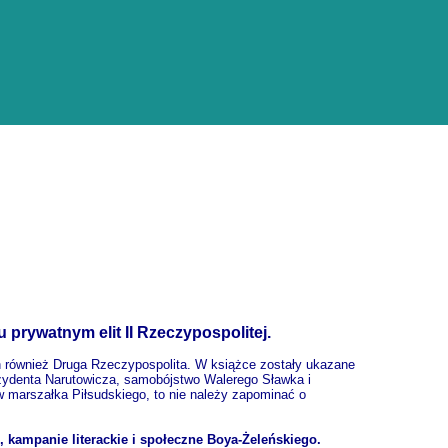
u prywatnym elit II Rzeczypospolitej.
ich również Druga Rzeczypospolita. W książce zostały ukazane
ezydenta Narutowicza, samobójstwo Walerego Sławka i
w marszałka Piłsudskiego, to nie należy zapominać o
, kampanie literackie i społeczne Boya-Żeleńskiego.