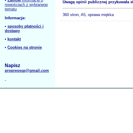
•
Zamów
informacje o
Uwagę opinii publicznej przykuwała s
nowościach z wybranego
tematu
360 stron, A5, oprawa miękka
Informacje:
•
sposoby płatności i
dostawy
•
kontakt
•
Cookies na stronie
Napisz
propresssp@gmail.com