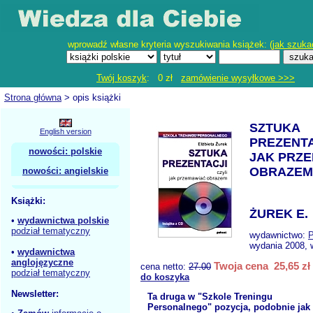
wprowadź własne kryteria wyszukiwania książek: (
jak szuka
Twój koszyk
: 0 zł
zamówienie wysyłkowe >>>
Strona główna
> opis książki
SZTUKA
English version
PREZENTA
nowości: polskie
JAK PRZ
OBRAZEM
nowości: angielskie
Książki:
ŻUREK E.
•
wydawnictwa polskie
podział tematyczny
wydawnictwo:
wydania 2008, 
•
wydawnictwa
anglojęzyczne
Twoja cena 25,65 zł
cena netto:
27.00
podział tematyczny
do koszyka
Newsletter:
Ta druga w "Szkole Treningu
Personalnego" pozycja, podobnie jak