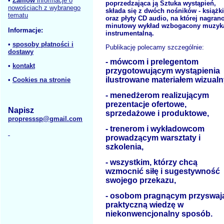
•
Zamów
informacje o
poprzedzająca ją Sztuka wystąpień,
nowościach z wybranego
składa się z dwóch nośników - książki
tematu
oraz płyty CD audio, na której nagrano
minutowy wykład wzbogacony muzyk
Informacje:
instrumentalną.
•
sposoby płatności i
Publikację polecamy szczególnie:
dostawy
- mówcom i prelegentom
•
kontakt
przygotowującym wystąpienia
ilustrowane materiałem wizual
•
Cookies na stronie
- menedżerom realizującym
prezentacje ofertowe,
Napisz
sprzedażowe i produktowe,
propresssp@gmail.com
- trenerom i wykładowcom
prowadzącym warsztaty i
szkolenia,
- wszystkim, którzy chcą
wzmocnić siłę i sugestywność
swojego przekazu,
- osobom pragnącym przyswaj
praktyczną wiedzę w
niekonwencjonalny sposób.