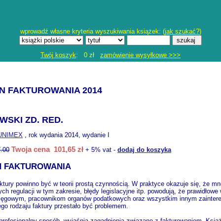
wprowadź własne kryteria wyszukiwania książek: (
jak szukać?
)
Twój koszyk
: 0 zł
zamówienie wysyłkowe >>>
N FAKTUROWANIA 2014
SKI ZD. RED.
UNIMEX
, rok wydania 2014, wydanie I
Twoja cena 101,65 zł
.00
+ 5% vat -
dodaj do koszyka
 FAKTUROWANIA
ktury powinno być w teorii prostą czynnością. W praktyce okazuje się, że 
h regulacji w tym zakresie, błędy legislacyjne itp. powodują, że prawidłowe 
księgowym, pracownikom organów podatkowych oraz wszystkim innym zainter
go rodzaju faktury przestało być problemem.
profesjonalny sposób, wyjaśnia zagadnienia związane z fakturowaniem. Ksią