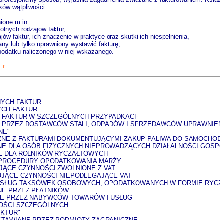
ików wątpliwości.
ione m.in.:
ólnych rodzajów faktur,
w faktur, ich znaczenie w praktyce oraz skutki ich niespełnienia,
zany lub tylko uprawniony wystawić fakturę,
a podatku naliczonego w niej wskazanego.
 r.
NYCH FAKTUR
YCH FAKTUR
IA FAKTUR W SZCZEGÓLNYCH PRZYPADKACH
E PRZEZ DOSTAWCÓW STALI, ODPADÓW I SPRZEDAWCÓW UPRAWNIEŃ
NE"
CZNE Z FAKTURAMI DOKUMENTUJĄCYMI ZAKUP PALIWA DO SAMOCH
IANE DLA OSÓB FIZYCZNYCH NIEPROWADZĄCYCH DZIAŁALNOŚCI GOS
NE DLA ROLNIKÓW RYCZAŁTOWYCH
E PROCEDURY OPODATKOWANIA MARŻY
JĄCE CZYNNOŚCI ZWOLNIONE Z VAT
UJĄCE CZYNNOŚCI NIEPODLEGAJĄCE VAT
E USŁUG TAKSÓWEK OSOBOWYCH, OPODATKOWANYCH W FORMIE RYC
NE PRZEZ PŁATNIKÓW
NE PRZEZ NABYWCÓW TOWARÓW I USŁUG
NOŚCI SZCZEGÓLNYCH
AKTUR"
WYSTAWIANE PRZEZ PODMIOTY ZAGRANICZNE