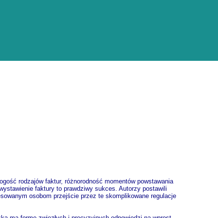
mnogość rodzajów faktur, różnorodność momentów powstawania
wystawienie faktury to prawdziwy sukces. Autorzy postawili
esowanym osobom przejście przez te skomplikowane regulacje
żka ma formę zwięzłych i precyzyjnych odpowiedzi na wprost