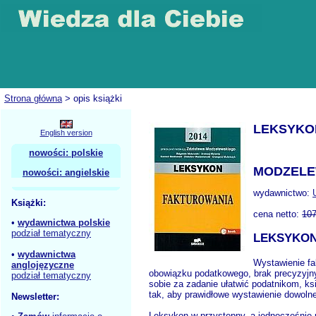
Strona główna
> opis książki
LEKSYKO
English version
nowości: polskie
MODZELEW
nowości: angielskie
wydawnictwo:
Książki:
cena netto:
107
•
wydawnictwa polskie
podział tematyczny
LEKSYKON
•
wydawnictwa
Wystawienie fa
anglojęzyczne
obowiązku podatkowego, brak precyzyjnyc
podział tematyczny
sobie za zadanie ułatwić podatnikom, 
tak, aby prawidłowe wystawienie dowolne
Newsletter:
Leksykon w przystępny, a jednocześnie 