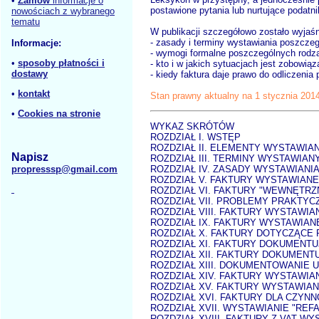
•
Zamów
informacje o
postawione pytania lub nurtujące podatn
nowościach z wybranego
tematu
W publikacji szczegółowo zostało wyjaśn
- zasady i terminy wystawiania poszczeg
Informacje:
- wymogi formalne poszczególnych rodzajó
•
sposoby płatności i
- kto i w jakich sytuacjach jest zobowią
dostawy
- kiedy faktura daje prawo do odliczeni
•
kontakt
Stan prawny aktualny na 1 stycznia 2014
•
Cookies na stronie
WYKAZ SKRÓTÓW
ROZDZIAŁ I. WSTĘP
ROZDZIAŁ II. ELEMENTY WYSTAWIA
Napisz
ROZDZIAŁ III. TERMINY WYSTAWIAN
propresssp@gmail.com
ROZDZIAŁ IV. ZASADY WYSTAWIAN
ROZDZIAŁ V. FAKTURY WYSTAWIAN
ROZDZIAŁ VI. FAKTURY "WEWNĘTRZ
ROZDZIAŁ VII. PROBLEMY PRAKTY
ROZDZIAŁ VIII. FAKTURY WYSTAW
ROZDZIAŁ IX. FAKTURY WYSTAWIA
ROZDZIAŁ X. FAKTURY DOTYCZĄC
ROZDZIAŁ XI. FAKTURY DOKUMENTU
ROZDZIAŁ XII. FAKTURY DOKUMENT
ROZDZIAŁ XIII. DOKUMENTOWANI
ROZDZIAŁ XIV. FAKTURY WYSTAWIA
ROZDZIAŁ XV. FAKTURY WYSTAWIA
ROZDZIAŁ XVI. FAKTURY DLA CZYN
ROZDZIAŁ XVII. WYSTAWIANIE "REF
ROZDZIAŁ XVIII. FAKTURY Z VAT 