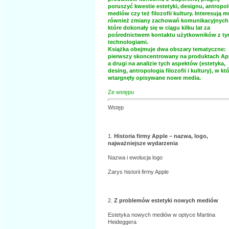
poruszyć kwestie estetyki, designu, antropol
mediów czy też filozofii kultury. Interesują m
również zmiany zachowań komunikacyjnych
które dokonały się w ciągu kilku lat za
pośrednictwem kontaktu użytkowników z ty
technologiami.
Książka obejmuje dwa obszary tematyczne:
pierwszy skoncentrowany na produktach Ap
a drugi na analizie tych aspektów (estetyka,
desing, antropologia filozofii i kultury), w kt
wtargnęły opisywane nowe media.
Ze wstępu
Wstęp
1.
Historia firmy Apple – nazwa, logo,
najważniejsze wydarzenia
Nazwa i ewolucja logo
Zarys historii firmy Apple
2.
Z problemów estetyki nowych mediów
Estetyka nowych mediów w optyce Martina
Heideggera