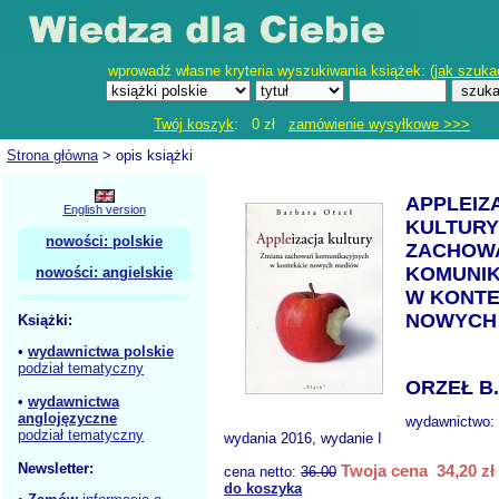
wprowadź własne kryteria wyszukiwania książek: (
jak szuka
Twój koszyk
: 0 zł
zamówienie wysyłkowe >>>
Strona główna
> opis książki
APPLEIZ
English version
KULTURY
nowości: polskie
ZACHOW
KOMUNI
nowości: angielskie
W KONTE
NOWYCH
Książki:
•
wydawnictwa polskie
podział tematyczny
ORZEŁ B.
•
wydawnictwa
anglojęzyczne
wydawnictwo:
podział tematyczny
wydania 2016, wydanie I
Newsletter:
Twoja cena 34,20 zł
cena netto:
36.00
do koszyka