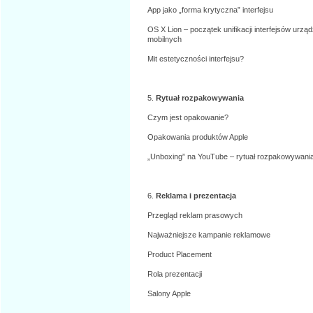
App jako „forma krytyczna” interfejsu
OS X Lion – początek unifikacji interfejsów urzą
mobilnych
Mit estetyczności interfejsu?
5.
Rytuał rozpakowywania
Czym jest opakowanie?
Opakowania produktów Apple
„Unboxing” na YouTube – rytuał rozpakowywani
6.
Reklama i prezentacja
Przegląd reklam prasowych
Najważniejsze kampanie reklamowe
Product Placement
Rola prezentacji
Salony Apple