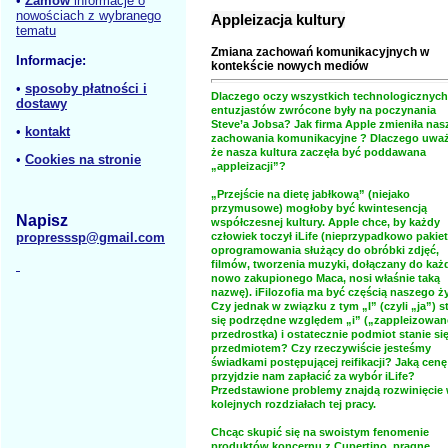
•
Zamów
informacje o
nowościach z wybranego
Appleizacja kultury
tematu
Zmiana zachowań komunikacyjnych w
Informacje:
kontekście nowych mediów
•
sposoby płatności i
Dlaczego oczy wszystkich technologicznych
dostawy
entuzjastów zwrócone były na poczynania
Steve’a Jobsa? Jak firma Apple zmieniła nas
•
kontakt
zachowania komunikacyjne ? Dlaczego uwa
że nasza kultura zaczęła być poddawana
•
Cookies na stronie
„appleizacji”?
„Przejście na dietę jabłkową” (niejako
przymusowe) mogłoby być kwintesencją
Napisz
współczesnej kultury. Apple chce, by każdy
propresssp@gmail.com
człowiek toczył iLife (nieprzypadkowo pakiet
oprogramowania służący do obróbki zdjęć,
filmów, tworzenia muzyki, dołączany do ka
nowo zakupionego Maca, nosi właśnie taką
nazwę). iFilozofia ma być częścią naszego ży
Czy jednak w związku z tym „I” (czyli „ja”) s
się podrzędne względem „i” („zappleizowa
przedrostka) i ostatecznie podmiot stanie si
przedmiotem? Czy rzeczywiście jesteśmy
świadkami postępującej reifikacji? Jaką cenę
przyjdzie nam zapłacić za wybór iLife?
Przedstawione problemy znajdą rozwinięcie
kolejnych rozdziałach tej pracy.
Chcąc skupić się na swoistym fenomenie
produktów koncernu z Cupertino, pragnę