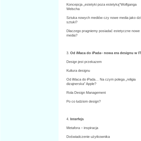
Koncepcja „estetyki poza estetyką”Wolfganga
Welscha
Sztuka nowych mediów czy nowe media jako dzi
sztuki?
Dlaczego pragniemy posiadać estetyczne nowe
media?
3.
Od iMaca do iPada– nowa era designu w I
Design jest przekazem
Kultura designu
Od iMaca do iPada… Na czym polega „religia
dizajnerska” Apple?
Rola Design Management
Po co ludziom design?
4.
Interfejs
Metafora – inspiracja
Doświadczenie użytkownika