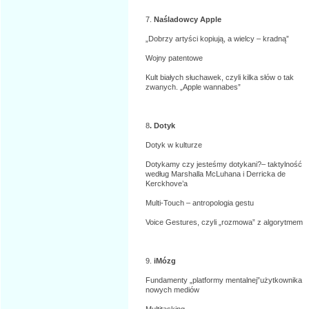
7.
Naśladowcy Apple
„Dobrzy artyści kopiują, a wielcy – kradną”
Wojny patentowe
Kult białych słuchawek, czyli kilka słów o tak
zwanych. „Apple wannabes”
8
. Dotyk
Dotyk w kulturze
Dotykamy czy jesteśmy dotykani?– taktylność
według Marshalla McLuhana i Derricka de
Kerckhove’a
Multi-Touch – antropologia gestu
Voice Gestures, czyli „rozmowa” z algorytmem
9.
iMózg
Fundamenty „platformy mentalnej”użytkownika
nowych mediów