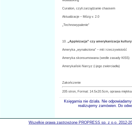
Multitasking
Curation, czyli zarządzanie chaosem
Aktualizacje – Mózg v. 2.0
„Technowypalenie”
10.
„Appleizacja” czy amerykanizacja kultur
Ameryka „wynaleziona” – mit i rzeczywistość
Ameryka skonsumowana (wedle zasady KISS)
Amerykański Narcyz (i jego zwierciadła)
Zakończenie
205 stron, Format: 14.5x20.5cm, oprawa miękka
Księgarnia nie działa. Nie odpowiadamy 
realizujemy zamówien. Do odwol
Wszelkie prawa zastrzeżone PROPRESS sp. z o.o. 2012-2