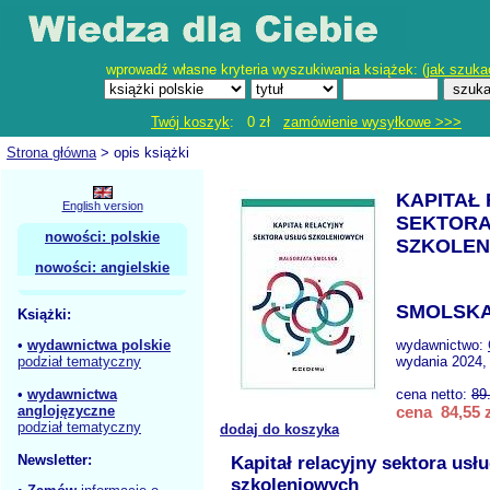
wprowadź własne kryteria wyszukiwania książek: (
jak szuka
Twój koszyk
: 0 zł
zamówienie wysyłkowe >>>
Strona główna
> opis książki
KAPITAŁ
English version
SEKTORA
nowości: polskie
SZKOLE
nowości: angielskie
SMOLSKA
Książki:
•
wydawnictwa polskie
wydawnictwo:
podział tematyczny
wydania 2024,
•
wydawnictwa
cena netto:
89
anglojęzyczne
cena 84,55 z
podział tematyczny
dodaj do koszyka
Newsletter:
Kapitał relacyjny sektora usł
szkoleniowych