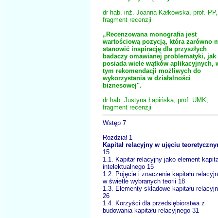
dr hab. inż. Joanna Kałkowska, prof. PP,
fragment recenzji
„Recenzowana monografia jest
wartościową pozycją, która zarówno 
stanowić inspirację dla przyszłych
badaczy omawianej problematyki, jak 
posiada wiele wątków aplikacyjnych, 
tym rekomendacji możliwych do
wykorzystania w działalności
biznesowej".
dr hab. Justyna Łapińska, prof. UMK,
fragment recenzji
Wstęp 7
Rozdział 1
Kapitał relacyjny w ujęciu teoretyczn
15
1.1. Kapitał relacyjny jako element kapit
intelektualnego 15
1.2. Pojęcie i znaczenie kapitału relacyj
w świetle wybranych teorii 18
1.3. Elementy składowe kapitału relacyj
26
1.4. Korzyści dla przedsiębiorstwa z
budowania kapitału relacyjnego 31