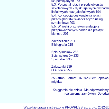
uzupełniających 188
5.3. Potencjał relacji przedsiębiorstw
szkoleniowych - dyskusja wyników bada
ilościowych oraz jakościowych 194
5.4. Koncepcja doskonalenia relacji
przedsiębiorstw świadczących usługi
szkoleniowe 203
5.5. Wnioski oraz rekomendacje z
przeprowadzonych badań dla praktyki
biznesu 207
Zakończenie 211
Bibliografia 215
Spis rysunków 232
Spis wykresów 233
Spis tabel 235
Załączniki 239
O Autorce 255
255 stron, Format: 16.5x23.5cm, oprawa
miękka
Księgarnia nie działa. Nie odpowiadamy 
realizujemy zamówien. Do odwol
Wszelkie prawa zastrzeżone PROPRESS sp. z o.o. 2012-2