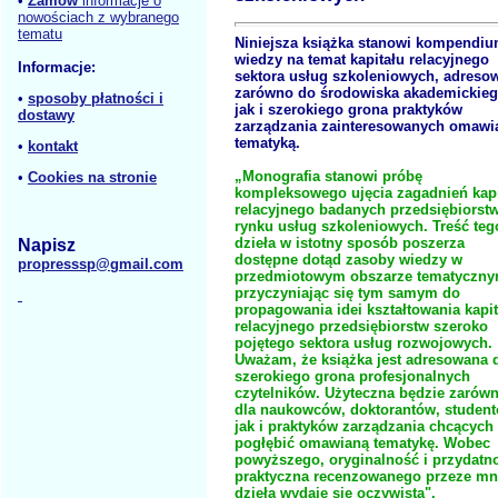
•
Zamów
informacje o
nowościach z wybranego
tematu
Niniejsza książka stanowi kompendi
wiedzy na temat kapitału relacyjnego
Informacje:
sektora usług szkoleniowych, adreso
zarówno do środowiska akademickieg
•
sposoby płatności i
jak i szerokiego grona praktyków
dostawy
zarządzania zainteresowanych omawi
tematyką.
•
kontakt
„Monografia stanowi próbę
•
Cookies na stronie
kompleksowego ujęcia zagadnień kapi
relacyjnego badanych przedsiębiorst
rynku usług szkoleniowych. Treść teg
dzieła w istotny sposób poszerza
Napisz
dostępne dotąd zasoby wiedzy w
propresssp@gmail.com
przedmiotowym obszarze tematyczny
przyczyniając się tym samym do
propagowania idei kształtowania kapit
relacyjnego przedsiębiorstw szeroko
pojętego sektora usług rozwojowych.
Uważam, że książka jest adresowana 
szerokiego grona profesjonalnych
czytelników. Użyteczna będzie zarów
dla naukowców, doktorantów, student
jak i praktyków zarządzania chcących
pogłębić omawianą tematykę. Wobec
powyższego, oryginalność i przydatn
praktyczna recenzowanego przeze mn
dzieła wydaje się oczywista".