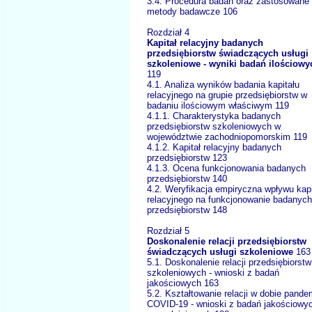
3.4. Procedura badań oraz zastosowane
metody badawcze 106
Rozdział 4
Kapitał relacyjny badanych
przedsiębiorstw świadczących usługi
szkoleniowe - wyniki badań ilościowy
119
4.1. Analiza wyników badania kapitału
relacyjnego na grupie przedsiębiorstw w
badaniu ilościowym właściwym 119
4.1.1. Charakterystyka badanych
przedsiębiorstw szkoleniowych w
województwie zachodniopomorskim 119
4.1.2. Kapitał relacyjny badanych
przedsiębiorstw 123
4.1.3. Ocena funkcjonowania badanych
przedsiębiorstw 140
4.2. Weryfikacja empiryczna wpływu kapi
relacyjnego na funkcjonowanie badanych
przedsiębiorstw 148
Rozdział 5
Doskonalenie relacji przedsiębiorstw
świadczących usługi szkoleniowe
163
5.1. Doskonalenie relacji przedsiębiorstw
szkoleniowych - wnioski z badań
jakościowych 163
5.2. Kształtowanie relacji w dobie pande
COVID-19 - wnioski z badań jakościowy