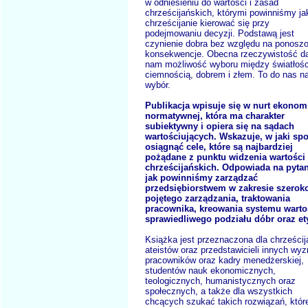
w odniesieniu do wartości i zasad
chrześcijańskich, którymi powinniśmy ja
chrześcijanie kierować się przy
podejmowaniu decyzji. Podstawą jest
czynienie dobra bez względu na ponosz
konsekwencje. Obecna rzeczywistość d
nam możliwość wyboru między światłośc
ciemnością, dobrem i złem. To do nas n
wybór.
Publikacja wpisuje się w nurt ekonom
normatywnej, która ma charakter
subiektywny i opiera się na sądach
wartościujących. Wskazuje, w jaki sp
osiągnąć cele, które są najbardziej
pożądane z punktu widzenia wartości
chrześcijańskich. Odpowiada na pytan
jak powinniśmy zarządzać
przedsiębiorstwem w zakresie szerok
pojętego zarządzania, traktowania
pracownika, kreowania systemu warto
sprawiedliwego podziału dóbr oraz ety
Książka jest przeznaczona dla chrześcij
ateistów oraz przedstawicieli innych wyz
pracowników oraz kadry menedżerskiej,
studentów nauk ekonomicznych,
teologicznych, humanistycznych oraz
społecznych, a także dla wszystkich
chcących szukać takich rozwiązań, któr