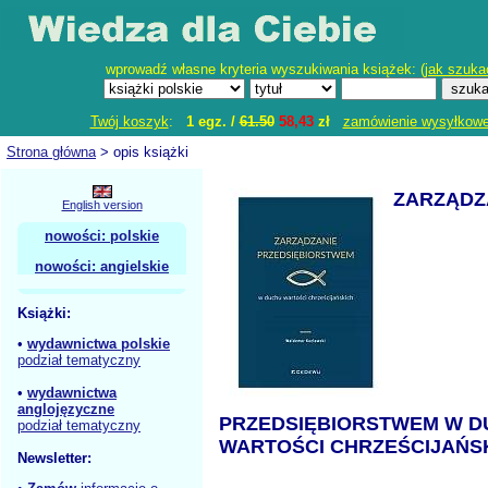
wprowadź własne kryteria wyszukiwania książek: (
jak szuka
Twój koszyk
:
1 egz. /
61.50
58,43
zł
zamówienie wysyłkow
Strona główna
> opis książki
ZARZĄDZ
English version
nowości: polskie
nowości: angielskie
Książki:
•
wydawnictwa polskie
podział tematyczny
•
wydawnictwa
anglojęzyczne
PRZEDSIĘBIORSTWEM W D
podział tematyczny
WARTOŚCI CHRZEŚCIJAŃS
Newsletter: