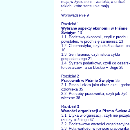
mają w życiu sens i wartość, a unikać
takich, które sensu nie mają.
Wprowadzenie 9
Rozdział 1
Wybrane aspekty ekonomii w Piśmie
Świętym
13
1.1. Podstawy ekonomii, czyli z prochu
powstałeś, w proch się zamienisz 13
1.2. Chremastyka, czyli służba dwom p
16
1.3. Sen faraona, czyli istota cyklu
gospodarczego 21
1.4. System podatkowy, czyli co cesarsk
to cesarzowi, a co Boskie − Bogu 28
Rozdział 2
Pracownik w Piśmie Świętym
35
2.1. Praca ludzka jako obraz czci i godn
człowieka 35
2.2. Potrzeby pracownika, czyli jak żyć
wieczne 38
Rozdział 3
Wartości organizacji a Pismo Święte
4
3.1. Etyka w organizacji, czyli nie pożąd
rzeczy bliźniego 47
3.2. Podstawowe wartości organizacyjne
3.3. Rola wartości w rozwoju pracownika