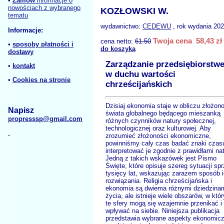
•
Zamów
informacje o
nowościach z wybranego
KOZŁOWSKI W.
tematu
wydawnictwo:
CEDEWU
, rok wydania 202
Informacje:
Twoja cena 58,43 zł
cena netto:
61.50
•
sposoby płatności i
do koszyka
dostawy
Zarządzanie przedsiębiorstw
•
kontakt
w duchu wartości
•
Cookies na stronie
chrześcijańskich
Dzisiaj ekonomia staje w obliczu złożon
Napisz
świata globalnego będącego mieszanką
propresssp@gmail.com
różnych czynników natury społecznej,
technologicznej oraz kulturowej. Aby
zrozumieć złożoności ekonomiczne,
powinniśmy cały czas badać znaki czasu
interpretować je zgodnie z prawidłami nat
Jedną z takich wskazówek jest Pismo
Święte, które opisuje szereg sytuacji sp
tysięcy lat, wskazując zarazem sposób 
rozwiązania. Religia chrześcijańska i
ekonomia są dwiema różnymi dziedzina
życia, ale istnieje wiele obszarów, w któ
te sfery mogą się wzajemnie przenikać i
wpływać na siebie. Niniejsza publikacja
przedstawia wybrane aspekty ekonomic