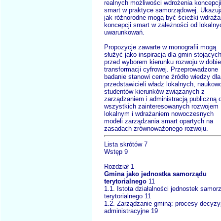
realnych możliwości wdrożenia koncepcj
smart w praktyce samorządowej. Ukazuj
jak różnorodne mogą być ścieżki wdraża
koncepcji smart w zależności od lokalny
uwarunkowań.
Propozycje zawarte w monografii mogą
służyć jako inspiracja dla gmin stojącyc
przed wyborem kierunku rozwoju w dobie
transformacji cyfrowej. Przeprowadzone
badanie stanowi cenne źródło wiedzy dla
przedstawicieli władz lokalnych, naukow
studentów kierunków związanych z
zarządzaniem i administracją publiczną 
wszystkich zainteresowanych rozwojem
lokalnym i wdrażaniem nowoczesnych
modeli zarządzania smart opartych na
zasadach zrównoważonego rozwoju.
Lista skrótów 7
Wstęp 9
Rozdział 1
Gmina jako jednostka samorządu
terytorialnego
11
1.1. Istota działalności jednostek samor
terytorialnego 11
1.2. Zarządzanie gminą: procesy decyzyj
administracyjne 19