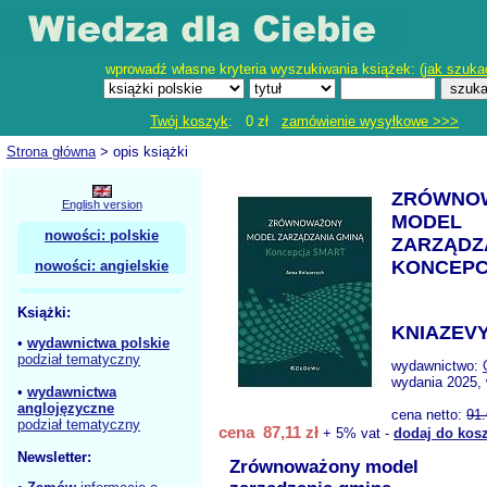
wprowadź własne kryteria wyszukiwania książek: (
jak szuka
Twój koszyk
: 0 zł
zamówienie wysyłkowe >>>
Strona główna
> opis książki
ZRÓWNO
English version
MODEL
nowości: polskie
ZARZĄDZ
KONCEPC
nowości: angielskie
Książki:
KNIAZEVY
•
wydawnictwa polskie
podział tematyczny
wydawnictwo:
wydania 2025, 
•
wydawnictwa
anglojęzyczne
cena netto:
91
podział tematyczny
cena 87,11 zł
+ 5% vat -
dodaj do kos
Newsletter:
Zrównoważony model