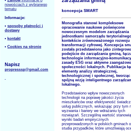
zarządzania gminą
•
Zamów
informacje o
nowościach z wybranego
tematu
koncepcja SMART
Informacje:
Monografia stanowi kompleksowe
•
sposoby płatności i
opracowanie naukowe poświęcone
dostawy
nowoczesnym modelom zarządzania
jednostkami samorządu terytorialneg
•
kontakt
kontekście zrównoważonego rozwoju 
transformacji cyfrowej. Koncepcja sm
•
Cookies na stronie
została przedstawiona jako zintegrow
podejście do zarządzania gminą, łącz
technologie informacyjno-komunikacy
zasady ESG oraz aktywne zaangażow
Napisz
społeczności lokalnych. Publikacja łą
propresssp@gmail.com
elementy analizy strategicznej,
technologicznej i społecznej, tworząc
spójną wizję inteligentnego zarządzan
lokalnego.
Przedstawiono wpływ nowoczesnych
technologii na poprawę jakości życia
mieszkańców oraz efektywność świadcz
usług publicznych, wskazując przy tym 
wyzwania i bariery we wdrażaniu tych
rozwiązań. Szczególną wartość stanowi
wyniki badań empirycznych
przeprowadzonych w polskich gminach o
studia przypadków, które umożliwiają oc