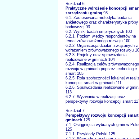
Rozdział 6
Praktyczne wdrożenie koncepcji smar
zarządzaniu gminą
93
6.1. Zastosowana metodyka badania
ankietowego oraz charakterystyka próby
badawczej 93
6.2. Wyniki badań empirycznych 100
6.2.1. Poziom wiedzy respondentów na
temat zrównoważonego rozwoju 100
6.2.2. Organizacja działań związanych z
wdrażaniem zrównoważonego rozwoju 1
6.2.3. Projekty oraz sprawozdania
realizowane w gminach 104
6.2.4. Realizacja celów zrównoważonego
rozwoju w gminach poprzez technologie
smart 105
6.2.5. Rola społeczności lokalnej w realiz
koncepcji smart w gminach 111
6.2.6. Sprawozdania realizowane w gmi
113
6.2.7. Wyzwania w realizacji oraz
perspektywy rozwoju koncepcji smart 11
Rozdział 7
Perspektywy rozwoju koncepcji smart
gminach
125
7.1. Osiągnięcia wybranych gmin w Pols
125
7.1.1. Przykłady Polski 125
7.1.2. Wywiady z osobami zarządzający