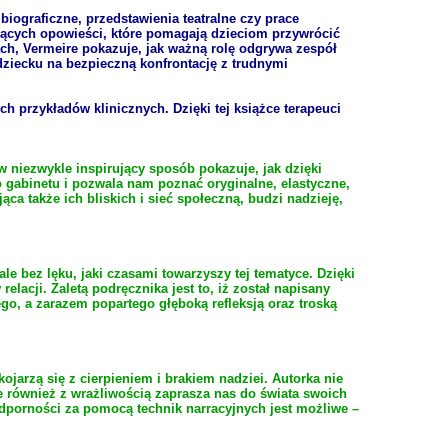
biograficzne, przedstawienia teatralne czy prace
jących opowieści, które pomagają dzieciom przywrócić
ach, Vermeire pokazuje, jak ważną rolę odgrywa zespół
ziecku na bezpieczną konfrontację z trudnymi
h przykładów klinicznych. Dzięki tej książce terapeuci
 niezwykle inspirujący sposób pokazuje, jak dzięki
gabinetu i pozwala nam poznać oryginalne, elastyczne,
ca także ich bliskich i sieć społeczną, budzi nadzieję,
e bez lęku, jaki czasami towarzyszy tej tematyce. Dzięki
lacji. Zaletą podręcznika jest to, iż został napisany
go, a zarazem popartego głęboką refleksją oraz troską
ojarzą się z cierpieniem i brakiem nadziei. Autorka nie
e również z wrażliwością zaprasza nas do świata swoich
 odporności za pomocą technik narracyjnych jest możliwe –