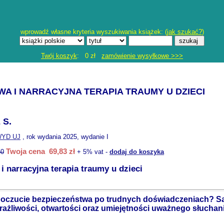
wprowadź własne kryteria wyszukiwania książek: (
jak szukać?
)
Twój koszyk
: 0 zł
zamówienie wysyłkowe >>>
A I NARRACYJNA TERAPIA TRAUMY U DZIECI
 S.
YD UJ
, rok wydania 2025, wydanie I
Twoja cena 69,83 zł
50
+ 5% vat -
dodaj do koszyka
 narracyjna terapia traumy u dzieci
oczucie bezpieczeństwa po trudnych doświadczeniach? Sab
żliwości, otwartości oraz umiejętności uważnego słuchania 