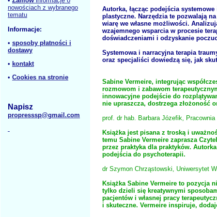
•
Zamów
informacje o
nowościach z wybranego
Autorka, łącząc podejścia systemowe i
tematu
plastyczne. Narzędzia te pozwalają n
wiarę we własne możliwości. Analizuj
Informacje:
wzajemnego wsparcia w procesie tera
doświadczeniami i odzyskanie poczuci
•
sposoby płatności i
dostawy
Systemowa i narracyjna terapia traumy
oraz specjaliści dowiedzą się, jak sk
•
kontakt
•
Cookies na stronie
Sabine Vermeire, integrując współcze
rozmowom i zabawom terapeutycznym p
innowacyjne podejście do rozplątywani
nie upraszcza, dostrzega złożoność or
Napisz
propresssp@gmail.com
prof. dr hab. Barbara Józefik, Pracowni
Książka jest pisana z troską i uważno
temu Sabine Vermeire zaprasza Czyteln
przez praktyka dla praktyków. Autork
podejścia do psychoterapii.
dr Szymon Chrząstowski, Uniwersytet Wa
Książka Sabine Vermeire to pozycja ni
tylko dzieli się kreatywnymi sposoba
pacjentów i własnej pracy terapeutycz
i skuteczne. Vermeire inspiruje, dodaj