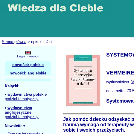
Strona główna
> opis książki
SYSTEMOW
English version
nowości: polskie
VERMEIRE
nowości: angielskie
wydawnictwo:
W
Książki:
cena netto:
73.
•
wydawnictwa polskie
podział tematyczny
Systemowa i
•
wydawnictwa
anglojęzyczne
podział tematyczny
Jak pomóc dziecku odzyskać p
traumą wymaga od terapeuty wra
Newsletter:
sobie i swoich przeżyciach.