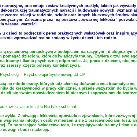
 narracyjne, prezentuje zestaw kreatywnych praktyk, takich jak wywiady 
a dekonstrukcję traumatycznych narracji i budowanie nowych, wzmacnia
ąc wzorce relacji w rodzinie, szkole oraz innych kluczowych środowisk
peutycznym. Zalecana przez nią postawa „poważnej lekkości” pozwala d
a własnej wartości.
 u dzieci to podręcznik pełen praktycznych wskazówek oraz inspirującyc
utecznie wprowadzać realne zmiany w życiu dzieci i ich rodzin.
sną systemową perspektywę z podejściem narracyjnym i dialogicznym, w
omagać dzieciom, które doświadczyły traumy. Otwiera drzwi swojego 
a traumy i tkania psychicznej odporności. Jej praca z dziećmi, obejmują
az szerszy, często bolesny kontekst życia.
a Psychologii i Psychoterapii Systemowej, UJ CM
ścią na młode osoby, których udziałem są doświadczenia traumatyczne, al
ika do kreatywności w pracy klinicznej, a przede wszystkim do bycia w re
a dzieli się swoim doświadczeniem klinicznym i zaprasza nas do twórcze
rszawski, autor książki Nie tylko schemat
ezwykła. Z odwagą i lekkością opowiada o zjawiskach, które zazwyczaj k
mi wspierania młodych osób w mierzeniu się z przeciwnościami losu, al
nej. To poruszające świadectwo tego, że rozplątywanie traumy i tkanie
e odwagi i budzi nadzieję.