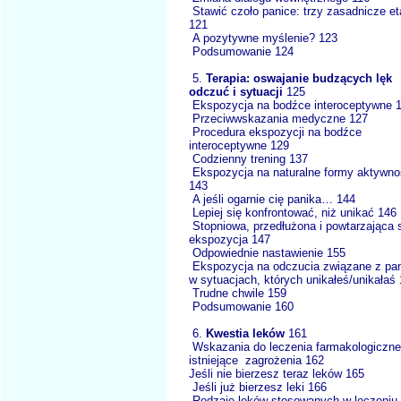
Stawić czoło panice: trzy zasadnicze e
121
A pozytywne myślenie? 123
Podsumowanie 124
5.
Terapia: oswajanie budzących lęk
odczuć i sytuacji
125
Ekspozycja na bodźce interoceptywne 
Przeciwwskazania medyczne 127
Procedura ekspozycji na bodźce
interoceptywne 129
Codzienny trening 137
Ekspozycja na naturalne formy aktywno
143
A jeśli ogarnie cię panika… 144
Lepiej się konfrontować, niż unikać 146
Stopniowa, przedłużona i powtarzająca 
ekspozycja 147
Odpowiednie nastawienie 155
Ekspozycja na odczucia związane z pa
w sytuacjach, których unikałeś/unikałaś
Trudne chwile 159
Podsumowanie 160
6.
Kwestia leków
161
Wskazania do leczenia farmakologiczne
istniejące zagrożenia 162
Jeśli nie bierzesz teraz leków 165
Jeśli już bierzesz leki 166
Rodzaje leków stosowanych w leczeniu