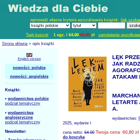
wprowadź własne kryteria wyszukiwania książek: (
jak szuka
Twój koszyk
:
1 egz. /
64.00
60,80
zł
zamówienie wysyłkow
Strona główna
> opis książki
LĘK PRZE
English version
JAK RADZ
nowości: polskie
AGORAFOB
ATAKAMI 
nowości: angielskie
Książki:
MARCHAN
•
wydawnictwa polskie
LETARTE 
podział tematyczny
A.
•
wydawnictwa
anglojęzyczne
wydawnictwo:
podział tematyczny
2025, wydanie I
Newsletter:
Twoja cena 60,80 zł
cena netto:
64.00
do koszyka