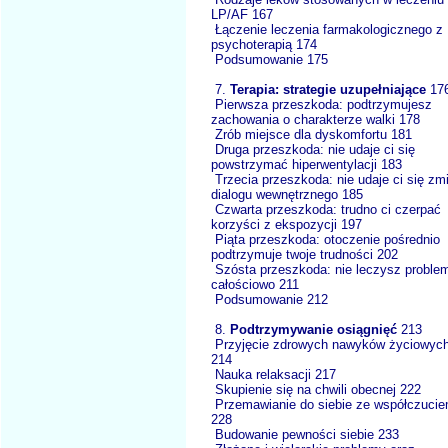
LP/AF 167
Łączenie leczenia farmakologicznego z
psychoterapią 174
Podsumowanie 175
7.
Terapia: strategie uzupełniające
17
Pierwsza przeszkoda: podtrzymujesz
zachowania o charakterze walki 178
Zrób miejsce dla dyskomfortu 181
Druga przeszkoda: nie udaje ci się
powstrzymać hiperwentylacji 183
Trzecia przeszkoda: nie udaje ci się zm
dialogu wewnętrznego 185
Czwarta przeszkoda: trudno ci czerpać
korzyści z ekspozycji 197
Piąta przeszkoda: otoczenie pośrednio
podtrzymuje twoje trudności 202
Szósta przeszkoda: nie leczysz proble
całościowo 211
Podsumowanie 212
8.
Podtrzymywanie osiągnięć
213
Przyjęcie zdrowych nawyków życiowyc
214
Nauka relaksacji 217
Skupienie się na chwili obecnej 222
Przemawianie do siebie ze współczuci
228
Budowanie pewności siebie 233