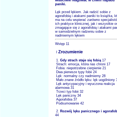
właściwie reagować w chwili napadu
paniki.
Lęk przed lękiem. Jak radzić sobie z
agorafobią i atakami paniki to książka, k
ma na celu wspierać zarówno specjalist
ich praktyce klinicznej, jak i wszystkie 
zmagające się z agorafobią i atakami pan
w samodzielnym radzeniu sobie z
nadmiernym lękiem
Wstęp 11
Zrozumienie
I
1.
Gdy strach staje się fobią
17
Strach: emocja, która nas chroni 17
Fobia: niepotrzebne cierpienie 21
Dwa pierwsze typy fobii 24
Lęk: normalny czy nadmierny 28
Mało znane źródło lęku: lęk uogólniony 
Lęk antycypacyjny i wyuczona reakcja
alarmowa 31
Trzeci typ fobii 32
Lęk paniczny 34
Agorafobia 37
Podsumowanie 42
2.
Rozwój lęku panicznego i agorafob
44