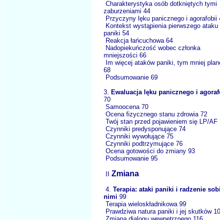
Charakterystyka osób dotkniętych tymi
zaburzeniami 44
Przyczyny lęku panicznego i agorafobii 
Kontekst wystąpienia pierwszego ataku
paniki 54
Reakcja łańcuchowa 64
Nadopiekuńczość wobec członka
mniejszości 66
Im więcej ataków paniki, tym mniej pla
68
Podsumowanie 69
3.
Ewaluacja lęku panicznego i agoraf
70
Samoocena 70
Ocena fizycznego stanu zdrowia 72
Twój stan przed pojawieniem się LP/AF
Czynniki predysponujące 74
Czynniki wywołujące 75
Czynniki podtrzymujące 76
Ocena gotowości do zmiany 93
Podsumowanie 95
Zmiana
II
4.
Terapia: ataki paniki i radzenie sob
nimi
99
Terapia wieloskładnikowa 99
Prawdziwa natura paniki i jej skutków 1
Zmiana dialogu wewnętrznego 116