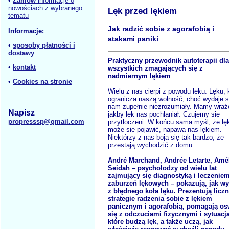
•
Zamów
informacje o
nowościach z wybranego
Lęk przed lękiem
tematu
Jak radzić sobie z agorafobią i
Informacje:
atakami paniki
•
sposoby płatności i
dostawy
Praktyczny przewodnik autoterapii dla
•
kontakt
wszystkich zmagających się z
nadmiernym lękiem
•
Cookies na stronie
Wielu z nas cierpi z powodu lęku. Lęku, 
ogranicza naszą wolność, choć wydaje s
nam zupełnie niezrozumiały. Mamy wraż
Napisz
jakby lęk nas pochłaniał. Czujemy się
propresssp@gmail.com
przytłoczeni. W końcu sama myśl, że lę
może się pojawić, napawa nas lękiem.
Niektórzy z nas boją się tak bardzo, że
przestają wychodzić z domu.
André Marchand, Andrée Letarte, Amé
Seidah – psycholodzy od wielu lat
zajmujący się diagnostyką i leczenie
zaburzeń lękowych – pokazują, jak wy
z błędnego koła lęku. Prezentują licz
strategie radzenia sobie z lękiem
panicznym i agorafobią, pomagają os
się z odczuciami fizycznymi i sytuacj
które budzą lęk, a także uczą, jak