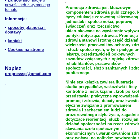
•
Zamów
informacje o
nowościach z wybranego
Promocja zdrowia jest kluczowym
tematu
komponentem zdrowia publicznego, k
łączy edukację zdrowotną skierowaną
Informacje:
jednostek i społeczności, poprawę
świadczeń oraz rzecznictwo
•
sposoby płatności i
ukierunkowane na wywieranie wpływu
dostawy
polityki dotyczące zdrowia. Promocja
zdrowia stanowi istotną część działań
•
kontakt
większości pracowników ochrony zdr
i służb społecznych, w tym pielęgniar
•
Cookies na stronie
lekarzy, przedstawicieli pokrewnych
zawodów związanych z opieką zdrowo
rehabilitantów, pracowników
społeczności, służb sanitarnych i zdr
Napisz
publicznego.
propresssp@gmail.com
Niniejsza książka zawiera ilustracje,
studia przypadków, wskazówki i listy
kontrolne z instrukcjami „krok po kro
przedstawia: praktyczne wprowadzeni
promocji zdrowia, debaty oraz kwesti
etyczne związane z promowaniem
zdrowia i zachęcaniem ludzi do
prozdrowotnego stylu życia, zagadnie
dotyczące reorientacji służb, rozwijan
działań społeczności na rzecz zdrowi
stawiania czoła społecznym i
ekonomicznym uwarunkowaniom zdr
oraz wpływu na politykę; powiązania 