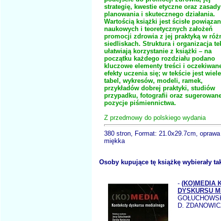
strategię, kwestie etyczne oraz zasady
planowania i skutecznego działania.
Wartością książki jest ścisłe powiązan
naukowych i teoretycznych założeń
promocji zdrowia z jej praktyką w ró
siedliskach. Struktura i organizacja te
ułatwiają korzystanie z książki – na
początku każdego rozdziału podano
kluczowe elementy treści i oczekiwan
efekty uczenia się; w tekście jest wiele
tabel, wykresów, modeli, ramek,
przykładów dobrej praktyki, studiów
przypadku, fotografii oraz sugerowan
pozycje piśmiennictwa.
Z przedmowy do polskiego wydania
380 stron, Format: 21.0x29.7cm, oprawa
miękka
Osoby kupujące tę książkę wybierały ta
-
(KO)MEDIA
DYSKURSU M
GOŁUCHOWSKI
D. ZDANOWIC