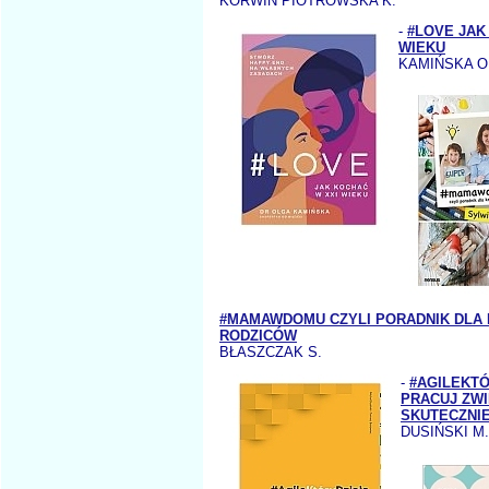
KORWIN PIOTROWSKA K.
-
#LOVE JAK
WIEKU
KAMIŃSKA O
#MAMAWDOMU CZYLI PORADNIK DLA
RODZICÓW
BŁASZCZAK S.
-
#AGILEKT
PRACUJ ZWI
SKUTECZNI
DUSIŃSKI M