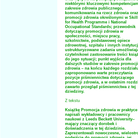
niektórymi kluczowymi kompetencjam
zakresie zdrowia publicznego,
komunikowania na rzecz zdrowia ora
promocji zdrowia określonymi w Skill
for Health Programme i National
Occupational Standards; przewodnik
dotyczący promocji zdrowia w
społeczności, miejscu pracy,
szkolnictwie, podstawowej opiece
zdrowotnej, szpitalu i innych instytuc
ustrukturyzowane zadania umożliwiaj
czytelnikowi zastosowanie treści ksią
do jego sytuacji; punkt wyjścia dla
dalszych studiów w zakresie promocji
zdrowia – na końcu każdego rozdział
zaproponowano warte przeczytania
pozycje piśmiennictwa dotyczącego
promocji zdrowia, a w ostatnim rozdz
zawarto przegląd piśmiennictwa z tej
dziedziny.
Z tekstu
Książkę Promocja zdrowia w praktyce
napisali wykładowcy i pracownicy
naukowi z Leeds Beckett University–
mający znaczący dorobek i
doświadczenia w tej dziedzinie.
Zaprezentowali nowoczesne, wielostr
podejście do promocji zdrowia, jej