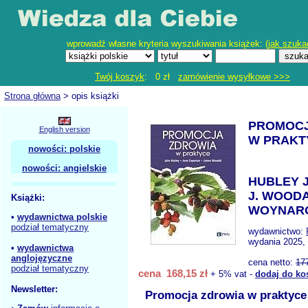
wprowadź własne kryteria wyszukiwania książek: (
jak szuka
Twój koszyk
: 0 zł
zamówienie wysyłkowe >>>
Strona główna
> opis książki
PROMOCJ
English version
W PRAKT
nowości: polskie
nowości: angielskie
HUBLEY 
J. WOODA
Książki:
WOYNAR
•
wydawnictwa polskie
podział tematyczny
wydawnictwo:
wydania 2025, 
•
wydawnictwa
anglojęzyczne
cena netto:
17
podział tematyczny
cena 168,15 zł
+ 5% vat -
dodaj do ko
Newsletter:
Promocja zdrowia w praktyce