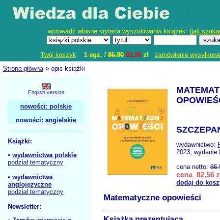
wprowadź własne kryteria wyszukiwania książek: (
jak szuka
Twój koszyk
:
1 egz. /
86.90
82,56
zł
zamówienie wysyłkow
Strona główna
> opis książki
MATEMAT
English version
OPOWIEŚ
nowości: polskie
nowości: angielskie
SZCZEPAN
Książki:
wydawnictwo:
2023, wydanie 
•
wydawnictwa polskie
podział tematyczny
cena netto:
86.
cena 82,56 z
•
wydawnictwa
dodaj do kosz
anglojęzyczne
podział tematyczny
Matematyczne opowieści
Newsletter:
Książka prezentująca