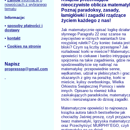
•
Zamów
informacje o
nieoczywiste oblicza matematyk
nowościach z wybranego
tematu
Poznaj paradoksy, zasady,
łamigłówki i zagadki rządzące
Informacje:
życiem każdego z nas!
•
sposoby płatności i
Jak matematycznie opisać logikę działan
dostawy
słynnego Paragrafu 22 oraz szanse na
•
kontakt
zwycięstwo w różnych wariantach tzw.
rosyjskiej ruletki? Czy koniec świata jest
•
Cookies na stronie
bliski? Czym są liczby przestępne? Jak
rozładować korki w mieście? Matematyc
opowieści to ciekawe i bardzo intrygując
spojrzenia na takie zagadnienia, gdzie ni
Napisz
spodziewalibyście się natknąć na
matematykę: przepowiednie senne,
propresssp@gmail.com
wędkarstwo, udział w plebiscytach i gra
skazanych z góry na porażkę, korki w
mieście, kulisy overbookingu, Wielka
Orkiestra Świątecznej Pomocy i wiele
innych. Opisano tu również kilka
zaskakujących paradoksów, matematyc
tricki i nierozwiązane do dzisiaj zagadki.
Matematyczne opowieści to najnowsza
książka autora takich bestsellerów jak
chociażby Jaśniej proszę, czyli przyjazn
twarz matematyki, Igrzyska matematyc
oraz Przechytrzyć MURPHY’EGO, czyli
matematyka na co dzień.