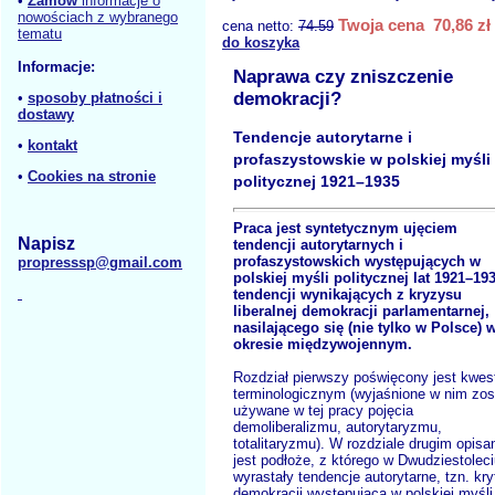
•
Zamów
informacje o
nowościach z wybranego
Twoja cena 70,86 zł
cena netto:
74.59
tematu
do koszyka
Informacje:
Naprawa czy zniszczenie
demokracji?
•
sposoby płatności i
dostawy
Tendencje autorytarne i
•
kontakt
profaszystowskie w polskiej myśli
•
Cookies na stronie
politycznej 1921–1935
Praca jest syntetycznym ujęciem
Napisz
tendencji autorytarnych i
profaszystowskich występujących w
propresssp@gmail.com
polskiej myśli politycznej lat 1921–19
tendencji wynikających z kryzysu
liberalnej demokracji parlamentarnej,
nasilającego się (nie tylko w Polsce) 
okresie międzywojennym.
Rozdział pierwszy poświęcony jest kwes
terminologicznym (wyjaśnione w nim zos
używane w tej pracy pojęcia
demoliberalizmu, autorytaryzmu,
totalitaryzmu). W rozdziale drugim opisa
jest podłoże, z którego w Dwudziestolec
wyrastały tendencje autorytarne, tzn. kr
demokracji występująca w polskiej myśli