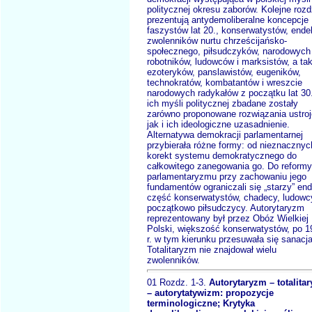
politycznej okresu zaborów. Kolejne rozd
prezentują antydemoliberalne koncepcje
faszystów lat 20., konserwatystów, ende
zwolenników nurtu chrześcijańsko-
społecznego, piłsudczyków, narodowych
robotników, ludowców i marksistów, a ta
ezoteryków, panslawistów, eugeników,
technokratów, kombatantów i wreszcie
narodowych radykałów z początku lat 30
ich myśli politycznej zbadane zostały
zarówno proponowane rozwiązania ustro
jak i ich ideologiczne uzasadnienie.
Alternatywa demokracji parlamentarnej
przybierała różne formy: od nieznacznyc
korekt systemu demokratycznego do
całkowitego zanegowania go. Do reformy
parlamentaryzmu przy zachowaniu jego
fundamentów ograniczali się „starzy” en
część konserwatystów, chadecy, ludowc
początkowo piłsudczycy. Autorytaryzm
reprezentowany był przez Obóz Wielkiej
Polski, większość konserwatystów, po 1
r. w tym kierunku przesuwała się sanacja
Totalitaryzm nie znajdował wielu
zwolenników.
01 Rozdz. 1-3.
Autorytaryzm – totalita
– autorytatywizm: propozycje
terminologiczne; Krytyka