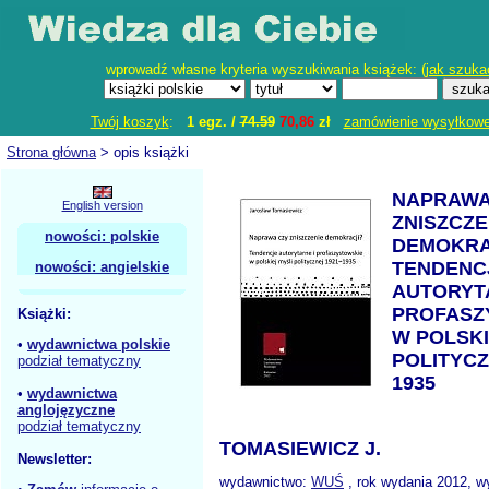
wprowadź własne kryteria wyszukiwania książek: (
jak szuka
Twój koszyk
:
1 egz. /
74.59
70,86
zł
zamówienie wysyłkow
Strona główna
> opis książki
NAPRAWA
English version
ZNISZCZE
nowości: polskie
DEMOKRA
TENDENC
nowości: angielskie
AUTORYT
PROFASZ
Książki:
W POLSKI
•
wydawnictwa polskie
POLITYCZ
podział tematyczny
1935
•
wydawnictwa
anglojęzyczne
podział tematyczny
TOMASIEWICZ J.
Newsletter:
wydawnictwo:
WUŚ
, rok wydania 2012, w