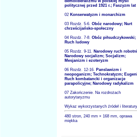
demoliberalizmu w polskiej myśli
politycznej przed 1921 r.; Faszyzm lat 
02
Konserwatyzm i monarchizm
03 Rozdz. 5-6.
Obóz narodowy; Nurt
chrześcijańsko-społeczny
04 Rozdz. 7-8.
Obóz piłsudczykowski;
Ruch ludowy
05 Rozdz. 9-11.
Narodowy ruch robotni
Narodowy socjalizm; Socjalizm;
Mesjanizm i ezoteryzm
06 Rozdz. 12-16.
Panslawizm i
neopoganizm; Technokratyzm; Eugeni
Ruch kombatancki i organizacje
parapolicyjne; Narodowy radykalizm
07 Zakończenie. Na rozdrożach
autorytaryzmu
Wykaz wykorzystanych źródeł i literatur
480 stron, 240 mm × 168 mm, oprawa
miękka