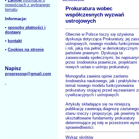
•
Zamów
informacje o
nowościach z wybranego
Prokuratura wobec
tematu
współczesnych wyzwań
Informacje:
ustrojowych
•
sposoby płatności i
dostawy
Obecnie w Polsce toczy się ożywiona
dyskusja dotycząca Prokuratury, jej zasa
•
kontakt
ustrojowych, nowego modelu funkcjonow
i roli, jaką ma pełnić w demokratycznym
•
Cookies na stronie
państwie prawnym. Dyskusja ta
zaowocowała społecznymi, bo napisany
przez środowiska prawnicze, projektami
nowych ustaw o ustroju prokuratury.
Napisz
propresssp@gmail.com
Monografia zawiera opinie zarówno
środowiska naukowego, jak i praktyków 
temat nowego modelu funkcjonowania
prokuratury stojącej przed wyzwaniami 
cywilizacyjnych i ustrojowych.
Artykuły składające się na niniejszą
publikację zawierają diagnozę zastanego
stanu rzeczy i propozycje, jak powinny 
ukształtowane fundamenty prokuratury
determinujące jej rolę w przestrzeni wym
sprawiedliwości.
Wykaz skrótów