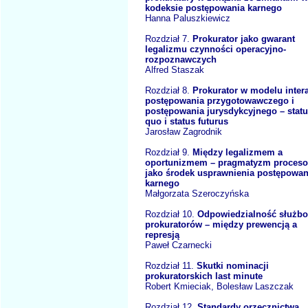
kodeksie postępowania karnego
Hanna Paluszkiewicz
Rozdział 7.
Prokurator jako gwarant
legalizmu czynności operacyjno-
rozpoznawczych
Alfred Staszak
Rozdział 8.
Prokurator w modelu intera
postępowania przygotowawczego i
postępowania jurysdykcyjnego – stat
quo i status futurus
Jarosław Zagrodnik
Rozdział 9.
Między legalizmem a
oportunizmem – pragmatyzm proces
jako środek usprawnienia postępowan
karnego
Małgorzata Szeroczyńska
Rozdział 10.
Odpowiedzialność służb
prokuratorów – między prewencją a
represją
Paweł Czarnecki
Rozdział 11.
Skutki nominacji
prokuratorskich last minute
Robert Kmieciak, Bolesław Laszczak
Rozdział 12.
Standardy orzecznictwa