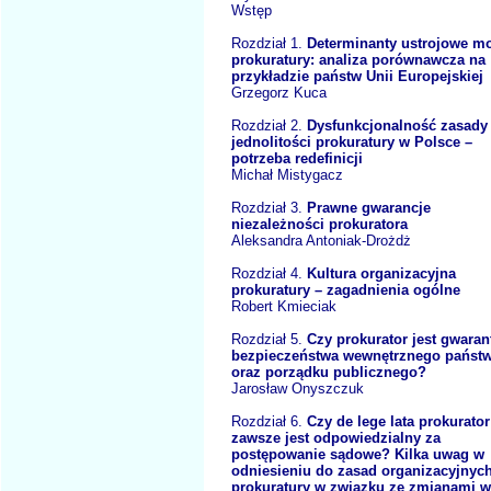
Wstęp
Rozdział 1.
Determinanty ustrojowe mo
prokuratury: analiza porównawcza na
przykładzie państw Unii Europejskiej
Grzegorz Kuca
Rozdział 2.
Dysfunkcjonalność zasady
jednolitości prokuratury w Polsce –
potrzeba redefinicji
Michał Mistygacz
Rozdział 3.
Prawne gwarancje
niezależności prokuratora
Aleksandra Antoniak-Drożdż
Rozdział 4.
Kultura organizacyjna
prokuratury – zagadnienia ogólne
Robert Kmieciak
Rozdział 5.
Czy prokurator jest gwara
bezpieczeństwa wewnętrznego państ
oraz porządku publicznego?
Jarosław Onyszczuk
Rozdział 6.
Czy de lege lata prokurator
zawsze jest odpowiedzialny za
postępowanie sądowe? Kilka uwag w
odniesieniu do zasad organizacyjnyc
prokuratury w związku ze zmianami w