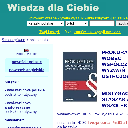
wprowadź własne kryteria wyszukiwania książek: (
jak szuka
Twój koszyk
: 0 zł
zamówienie wysyłkowe >>>
Strona główna
> opis książki
PROKURA
English version
WOBEC
nowości: polskie
WSPÓŁCZ
WYZWAŃ
nowości: angielskie
USTROJO
Książki:
•
wydawnictwa polskie
MISTYGAC
podział tematyczny
STASZAK 
•
wydawnictwa
WSZOŁEK 
anglojęzyczne
podział tematyczny
wydawnictwo:
DIFIN
, rok wydania 2024, w
Newsletter:
Twoja cena 75,81 zł
cena netto:
79.80
do koszyka