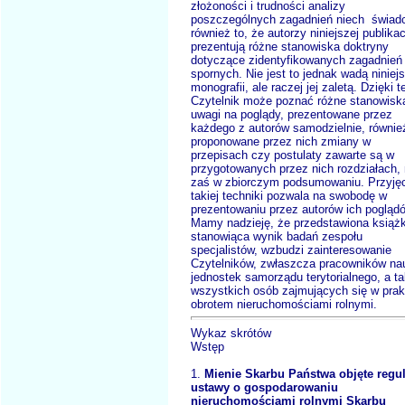
złożoności i trudności analizy
poszczególnych zagadnień niech świad
również to, że autorzy niniejszej publikac
prezentują różne stanowiska doktryny
dotyczące zidentyfikowanych zagadnień
spornych. Nie jest to jednak wadą niniejs
monografii, ale raczej jej zaletą. Dzięki 
Czytelnik może poznać różne stanowisk
uwagi na poglądy, prezentowane przez
każdego z autorów samodzielnie, równie
proponowane przez nich zmiany w
przepisach czy postulaty zawarte są w
przygotowanych przez nich rozdziałach, 
zaś w zbiorczym podsumowaniu. Przyję
takiej techniki pozwala na swobodę w
prezentowaniu przez autorów ich pogląd
Mamy nadzieję, że przedstawiona książ
stanowiąca wynik badań zespołu
specjalistów, wzbudzi zainteresowanie
Czytelników, zwłaszcza pracowników nau
jednostek samorządu terytorialnego, a t
wszystkich osób zajmujących się w pra
obrotem nieruchomościami rolnymi.
Wykaz skrótów
Wstęp
1.
Mienie Skarbu Państwa objęte regul
ustawy o gospodarowaniu
nieruchomościami rolnymi Skarbu