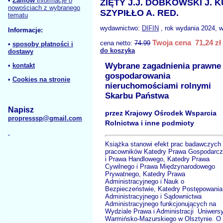
•
Zamów
informacje o
ZIĘTY J.J. DOBKOWSKI J.
nowościach z wybranego
SZYPIŁŁO A. RED.
tematu
wydawnictwo:
DIFIN
, rok wydania 2024, w
Informacje:
Twoja cena 71,24 zł
cena netto:
74.99
•
sposoby płatności i
do koszyka
dostawy
Wybrane zagadnienia prawne
•
kontakt
gospodarowania
•
Cookies na stronie
nieruchomościami rolnymi
Skarbu Państwa
Napisz
przez Krajowy Ośrodek Wsparcia
propresssp@gmail.com
Rolnictwa i inne podmioty
Książka stanowi efekt prac badawczych
pracowników Katedry Prawa Gospodarc
i Prawa Handlowego, Katedry Prawa
Cywilnego i Prawa Międzynarodowego
Prywatnego, Katedry Prawa
Administracyjnego i Nauk o
Bezpieczeństwie, Katedry Postępowania
Administracyjnego i Sądownictwa
Administracyjnego funkcjonujących na
Wydziale Prawa i Administracji Uniwersy
Warmińsko-Mazurskiego w Olsztynie. O