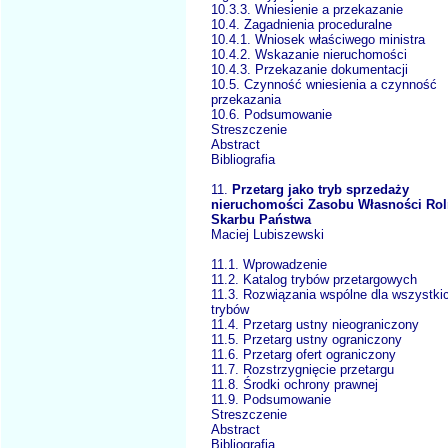
10.3.3. Wniesienie a przekazanie
10.4. Zagadnienia proceduralne
10.4.1. Wniosek właściwego ministra
10.4.2. Wskazanie nieruchomości
10.4.3. Przekazanie dokumentacji
10.5. Czynność wniesienia a czynność
przekazania
10.6. Podsumowanie
Streszczenie
Abstract
Bibliografia
11.
Przetarg jako tryb sprzedaży
nieruchomości Zasobu Własności Rol
Skarbu Państwa
Maciej Lubiszewski
11.1. Wprowadzenie
11.2. Katalog trybów przetargowych
11.3. Rozwiązania wspólne dla wszystki
trybów
11.4. Przetarg ustny nieograniczony
11.5. Przetarg ustny ograniczony
11.6. Przetarg ofert ograniczony
11.7. Rozstrzygnięcie przetargu
11.8. Środki ochrony prawnej
11.9. Podsumowanie
Streszczenie
Abstract
Bibliografia