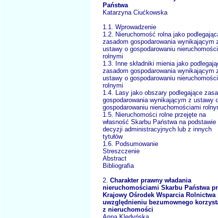
Państwa
Katarzyna Ciućkowska
1.1. Wprowadzenie
1.2. Nieruchomość rolna jako podlegając
zasadom gospodarowania wynikającym 
ustawy o gospodarowaniu nieruchomośc
rolnymi
1.3. Inne składniki mienia jako podlegaj
zasadom gospodarowania wynikającym 
ustawy o gospodarowaniu nieruchomośc
rolnymi
1.4. Lasy jako obszary podlegające za
gospodarowania wynikającym z ustawy 
gospodarowaniu nieruchomościami rolny
1.5. Nieruchomości rolne przejęte na
własność Skarbu Państwa na podstawie
decyzji administracyjnych lub z innych
tytułów
1.6. Podsumowanie
Streszczenie
Abstract
Bibliografia
2.
Charakter prawny władania
nieruchomościami Skarbu Państwa p
Krajowy Ośrodek Wsparcia Rolnictwa 
uwzględnieniu bezumownego korzyst
z nieruchomości
Anna Kledyńska