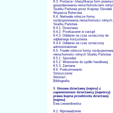
8.3. Postacie i klasyfikacja form prawny
gospodarowania nieruchomościami rolny
Skarbu Państwa przez Krajowy Ośrodek
Wsparcia Rolnictwa
8.4. Nietrwałe rolnicze formy
rozdysponowania nieruchomości rolnych
Skarbu Państwa
8.4.1. Dzierżawa
8.4.2. Przekazanie w zarząd
8.4.3. Oddanie na czas oznaczony do
odpłatnego korzystania
8.4.4. Oddanie na czas oznaczony
administratorowi
8.5. Trwałe rolnicze formy rozdysponowa
nieruchomości rolnych Skarbu Państwa
8.5.1. Sprzedaż
8.5.2. Wniesienie do spółki handlowej
8.5.3. Zamiana
8.6. Podsumowanie
Streszczenie
Abstract
Bibliografia
9.
Umowa dzierżawy (najmu) z
zapewnieniem dzierżawcy (najemcy)
prawa kupna przedmiotu dzierżawy
(najmu)
Ewa Lewandowska
9.1. Wprowadzenie