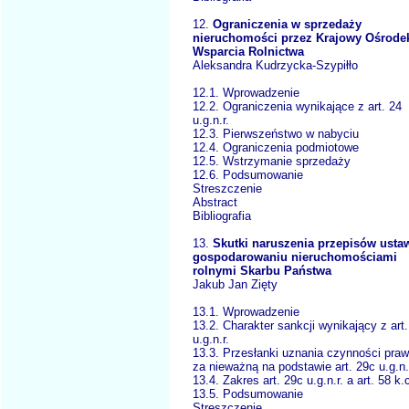
12.
Ograniczenia w sprzedaży
nieruchomości przez Krajowy Ośrode
Wsparcia Rolnictwa
Aleksandra Kudrzycka-Szypiłło
12.1. Wprowadzenie
12.2. Ograniczenia wynikające z art. 24
u.g.n.r.
12.3. Pierwszeństwo w nabyciu
12.4. Ograniczenia podmiotowe
12.5. Wstrzymanie sprzedaży
12.6. Podsumowanie
Streszczenie
Abstract
Bibliografia
13.
Skutki naruszenia przepisów usta
gospodarowaniu nieruchomościami
rolnymi Skarbu Państwa
Jakub Jan Zięty
13.1. Wprowadzenie
13.2. Charakter sankcji wynikający z art
u.g.n.r.
13.3. Przesłanki uznania czynności praw
za nieważną na podstawie art. 29c u.g.n.
13.4. Zakres art. 29c u.g.n.r. a art. 58 k.
13.5. Podsumowanie
Streszczenie