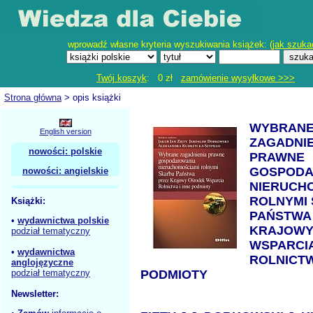
wprowadź własne kryteria wyszukiwania książek: (
jak szuka
Twój koszyk
: 0 zł
zamówienie wysyłkowe >>>
Strona główna
> opis książki
WYBRAN
English version
ZAGADNIE
nowości: polskie
PRAWNE
GOSPODA
nowości: angielskie
NIERUCH
ROLNYMI
Książki:
PAŃSTWA
•
wydawnictwa polskie
KRAJOWY
podział tematyczny
WSPARCI
•
wydawnictwa
ROLNICTW
anglojęzyczne
podział tematyczny
PODMIOTY
Newsletter: