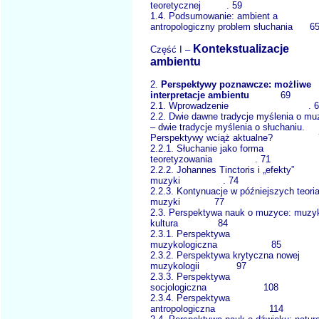
teoretycznej . 59
1.4. Podsumowanie: ambient a
antropologiczny problem słuchania 6
Kontekstualizacje
Część I –
ambientu
2.
Perspektywy poznawcze: możliwe
interpretacje ambientu
69
2.1. Wprowadzenie . 6
2.2. Dwie dawne tradycje myślenia o m
– dwie tradycje myślenia o słuchaniu.
Perspektywy wciąż aktualne? 
2.2.1. Słuchanie jako forma
teoretyzowania . 71
2.2.2. Johannes Tinctoris i „efekty”
muzyki . 74
2.2.3. Kontynuacje w późniejszych teori
muzyki 77
2.3. Perspektywa nauk o muzyce: muzyk
kultura 84
2.3.1. Perspektywa
muzykologiczna 85
2.3.2. Perspektywa krytyczna nowej
muzykologii 97
2.3.3. Perspektywa
socjologiczna 108
2.3.4. Perspektywa
antropologiczna 114