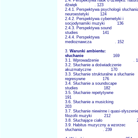
2.4. Perspektywa nauk o dźwięku: natura
dźwięk . 123
2.4.1. Perspektywa psychologii słuchania
neuroestetyki 124
2.4.2. Perspektywa cybernetyki i
socjodynamiki muzyki 136
2.4.3. Perspektywa sound
studies 141
2.4.4. Perspektywa
medioznawcza . 152
3.
Warunki ambientu:
słuchanie
169
3.1. Wprowadzenie . 1
3.2. Słuchanie a doświadczenie
akuzmatyczne 170
3.3. Słuchanie strukturalne a słuchanie
regresywne 176
3.4. Słuchanie a soundscape
studies 182
3.5. Słuchanie repetytyw
191
3.6. Słuchanie a musickin
203
3.7. Słuchanie niewinne i quasi-słyszeni
filozofii muzyki 212
3.8. Słuchające ciało 2
3.9. Habitus muzyczny a wzorzec
słuchania . 239