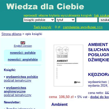
wprowadź własne kryteria wyszukiwania książek: (
jak szuka
Twój koszyk
: 0 zł
zamówienie wysyłkowe >>>
Strona główna
> opis książki
AMBIENT
English version
SŁUCHANI
nowości: polskie
POSŁUGI
DŹWIĘKI
nowości: angielskie
Książki:
KĘDZIORA
•
wydawnictwa polskie
podział tematyczny
wydawnictwo:
wydania 2024,
•
wydawnictwa
anglojęzyczne
cena netto:
11
podział tematyczny
cena 106,50 zł
+ 5% vat -
dodaj do ko
Newsletter:
Ambient