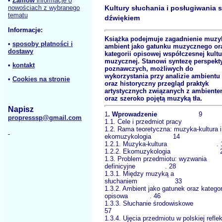
•
Zamów
informacje o
nowościach z wybranego
Kultury słuchania i posługiwania s
tematu
dźwiękiem
Informacje:
Książka podejmuje zagadnienie muzy
•
sposoby płatności i
ambient jako gatunku muzycznego or
dostawy
kategorii opisowej współczesnej kultu
muzycznej. Stanowi syntezę perspekt
•
kontakt
poznawczych, możliwych do
wykorzystania przy analizie ambientu
•
Cookies na stronie
oraz historyczny przegląd praktyk
artystycznych związanych z ambiente
oraz szeroko pojętą muzyką tła.
Napisz
1
. Wprowadzenie
9
propresssp@gmail.com
1.1. Cele i przedmiot prac
1.2. Rama teoretyczna: muzyka-kultura i
ekomuzykologia 14
1.2.1. Muzyka-kultura . 
1.2.2. Ekomuzykologia 2
1.3. Problem przedmiotu: wyzwania
definicyjne . 28
1.3.1. Między muzyką a
słuchaniem 33
1.3.2. Ambient jako gatunek oraz kategor
opisowa . 46
1.3.3. Słuchanie środowisk
57
1.3.4. Ujęcia przedmiotu w polskiej reflek