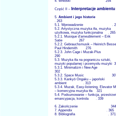
4. Wnioski 254
Interpretacje ambientu
Część II –
5.
Ambient i jego historie
. 263
5.1. Wprowadzenie . 2
5.2. Artystyczna muzyka tła, muzyka
użytkowa, muzyka funkcjonalna . 265
5.2.1. Musique d’ameublement – Erik
Satie 267
5.2.2. Gebrauchsmusik – Heinrich Bessel
Paul Hindemith 276
5.2.3. John Cage i Muzak-P
290
5.3. Muzyka tła na pograniczu sztuki,
muzyki popularnej i przemysłu muzyki 
5.3.1. Minimalizm i New Ag
302
5.3.2. Space Music 30
5.3.3. Kankyō Ongaku – japoński
ambient . 313
5.3.4. Muzak, Easy-listening, Elevator 
– komercyjna muzyka tła 321
5.4. Podsumowanie – funkcja, przestrze
emancypacja, kontrola . 339
6. Zakończenie 34
7. Appendix . 365
8. Bibliografia . 371