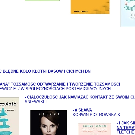
 BŁĘDNE KOŁO KŁÓTNI DĄSÓW I CICHYCH DNI
ANA" TOŻSAMOŚĆ ODTWARZANIE I TWORZENIE TOŻSAMOŚCI
EWICZ E. / W SPOŁECZNOŚCIACH POSTEMIGRACYJNYCH
-
CIAŁOCZUŁOŚĆ JAK NAWIĄZAĆ KONTAKT ZE SWOIM C
SNIEWSKI L.
-
# SŁAWA
KORWIN PIOTROWSKA K.
-
I JAK S
NA TEMAT
FLETCHER