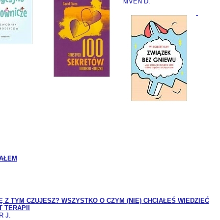
NIVEN D.
-
IAŁEM
IĘ Z TYM CZUJESZ? WSZYSTKO O CZYM (NIE) CHCIAŁEŚ WIEDZIEĆ
 TERAPII
 J.