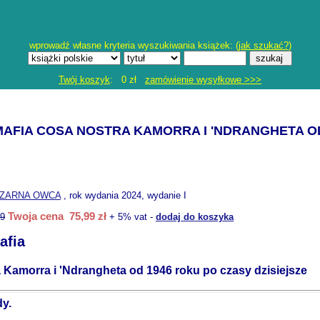
wprowadź własne kryteria wyszukiwania książek: (
jak szukać?
)
Twój koszyk
: 0 zł
zamówienie wysyłkowe >>>
AFIA COSA NOSTRA KAMORRA I 'NDRANGHETA OD
ZARNA OWCA
, rok wydania 2024, wydanie I
Twoja cena 75,99 zł
99
+ 5% vat -
dodaj do koszyka
afia
 Kamorra i 'Ndrangheta od 1946 roku po czasy dzisiejsze
dy.