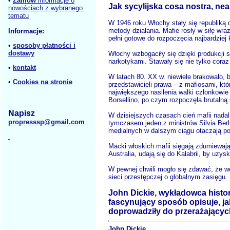
•
Zamów
informacje o
Jak sycylijska cosa nostra, ne
nowościach z wybranego
tematu
W 1946 roku Włochy stały się republiką 
metody działania. Mafie rosły w siłę wra
Informacje:
pełni gotowe do rozpoczęcia najbardziej k
•
sposoby płatności i
dostawy
Włochy wzbogaciły się dzięki produkcji 
narkotykami. Stawały się nie tylko coraz
•
kontakt
W latach 80. XX w. niewiele brakowało, 
•
Cookies na stronie
przedstawicieli prawa – z mafiosami, któ
największego nasilenia walki członkowie
Borsellino, po czym rozpoczęła brutaln
Napisz
W dzisiejszych czasach cień mafii nadal
propresssp@gmail.com
tymczasem jeden z ministrów Silvia Berl
medialnych w dalszym ciągu otaczają po
Macki włoskich mafii sięgają zdumiewają
Australia, udają się do Kalabrii, by uz
W pewnej chwili mogło się zdawać, że we
sieci przestępczej o globalnym zasięgu.
John Dickie, wykładowca histor
fascynujący sposób opisuje, jak
doprowadziły do przerażającyc
John Dickie