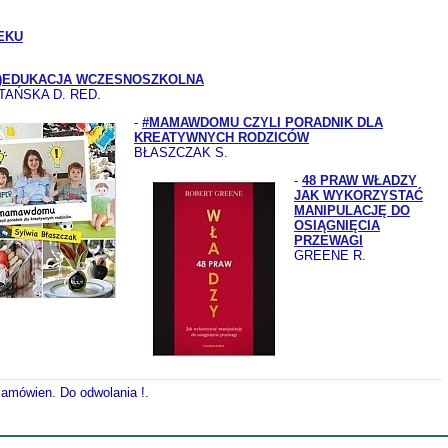
EKU
Y)EDUKACJA WCZESNOSZKOLNA
TAŃSKA D. RED.
-
#MAMAWDOMU CZYLI PORADNIK DLA
KREATYWNYCH RODZICÓW
BŁASZCZAK S.
-
48 PRAW WŁADZY
JAK WYKORZYSTAĆ
MANIPULACJĘ DO
OSIĄGNIĘCIA
PRZEWAGI
GREENE R.
 zamówien. Do odwolania !.