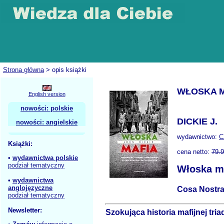
Strona główna
> opis książki
WŁOSKA M
English version
nowości: polskie
DICKIE J.
nowości: angielskie
wydawnictwo:
C
Książki:
cena netto:
79.
•
wydawnictwa polskie
podział tematyczny
Włoska m
•
wydawnictwa
anglojęzyczne
Cosa Nostra
podział tematyczny
Newsletter:
Szokująca historia mafijnej tria