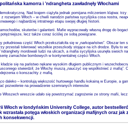
apolitańska kamorra i ’ndrangheta zawładnęły Włochami
demokratyczną. Nad krajem ciążyła jednak pomijana milczeniem klątwa: trzy 
z z rozwojem Włoch – w chwili narodzin państwa sycylijska cosa nostra, neapo
rwawego i najbardziej intratnego etapu swojej długiej historii.
samochodów, skuterów i galanterii. Mafie wypracowały własną drogę do bogac
 potężniejsze, lecz także coraz ściślej ze sobą powiązane.
by południowa część Włoch przekształciła się w „narkopaństwo”. Obszar ten st
rzy przestali tolerować wszelkie przeszkody stojące na ich drodze. Była to 
 ’ndranghety mordowali ludzi na ulicach, a mafia sycylijska usunęła swoich 
ą serię zamachów bombowych w kontynentalnej części Włoch.
 kładzie się na państwo nękane wysokim długiem publicznym i wszechobecną 
usconiego stwierdził, że Włochy muszą „nauczyć się współistnieć z mafią”. 
dejrzenia o konszachty z mafią.
co daleko – kontrolują większość hurtowego handlu kokainą w Europie, a gang
yskać pozwolenie na prowadzenie szemranych interesów.
 Włoszech wreszcie udało się powstrzymać zagrożenie ze strony mafii, lecz w
ii Włoch w londyńskim University College, autor bestseller
 wzrastała potęga włoskich organizacji mafijnych oraz jak z
h konsekwencji.