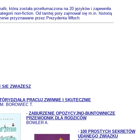
 mafii, która została przetłumaczona na 20 języków i zapewniła
orii non-fiction. Od tamtej pory zajmował się m.in. historią
aczenie przyznawane przez Prezydenta Włoch.
M SIĘ ZWIĄŻESZ
TÓRYDZIAŁA PRACUJ ZWINNIE I SKUTECZNIE
 M. BOROWIEC T.
-
ZABURZENIE OPOZYCYJNO-BUNTOWNICZE
PRZEWODNIK DLA RODZICÓW
BOWLER A.
-
100 PROSTYCH SEKRETÓW
UDANEGO ZWIĄZKU