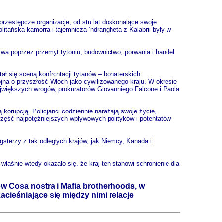
przestępcze organizacje, od stu lat doskonalące swoje
litańska kamorra i tajemnicza ’ndrangheta z Kalabrii były w
twa poprzez przemyt tytoniu, budownictwo, porwania i handel
ał się sceną konfrontacji tytanów – bohaterskich
wojna o przyszłość Włoch jako cywilizowanego kraju. W okresie
największych wrogów, prokuratorów Giovanniego Falcone i Paola
korupcją. Policjanci codziennie narażają swoje życie,
Część najpotężniejszych wpływowych polityków i potentatów
sterzy z tak odległych krajów, jak Niemcy, Kanada i
łaśnie wtedy okazało się, że kraj ten stanowi schronienie dla
ów Cosa nostra i Mafia brotherhoods, w
acieśniające się między nimi relacje