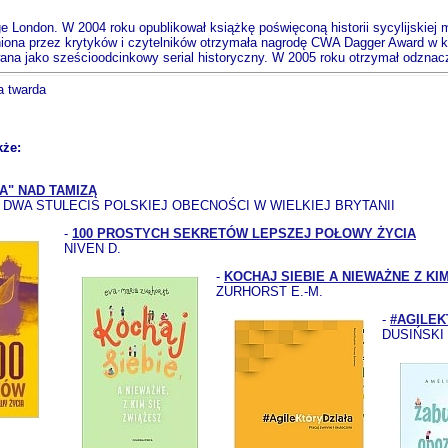
lege London. W 2004 roku opublikował książkę poświęconą historii sycylijskiej
a przez krytyków i czytelników otrzymała nagrodę CWA Dagger Award w kateg
owana jako sześcioodcinkowy serial historyczny. W 2005 roku otrzymał odzn
a twarda
kże:
A" NAD TAMIZĄ
- DWA STULECIS POLSKIEJ OBECNOŚCI W WIELKIEJ BRYTANII
-
100 PROSTYCH SEKRETÓW LEPSZEJ POŁOWY ŻYCIA
NIVEN D.
-
KOCHAJ SIEBIE A NIEWAŻNE Z KI
ZURHORST E.-M.
-
#AGILEK
DUSIŃSKI