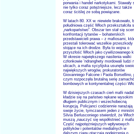
porwania i handel narkotykami. Stawały 
nie tylko coraz potężniejsze, lecz także
coraz ściślej ze sobą powiązane.
W latach 80. XX w. niewiele brakowało, 
południowa część Włoch przekształciła s
„narkopaństwo”. Obszar ten stał się sce
konfrontacji tytanów – bohaterskich
przedstawicieli prawa – z mafiosami, któ
przestali tolerować wszelkie przeszkody
stojące na ich drodze. Była to wojna o
przyszłość Włoch jako cywilizowanego kr
W okresie największego nasilenia walki
członkowie ’ndranghety mordowali ludzi 
ulicach, a mafia sycylijska usunęła swoi
największych wrogów, prokuratorów
Giovanniego Falcone i Paola Borsellino,
czym rozpoczęła brutalną serię zamach
bombowych w kontynentalnej części Wło
W dzisiejszych czasach cień mafii nadal
kładzie się na państwo nękane wysokim
długiem publicznym i wszechobecną
korupcją. Policjanci codziennie narażają
swoje życie, tymczasem jeden z ministr
Silvia Berlusconiego stwierdził, że Włoc
muszą „nauczyć się współistnieć z mafią
Część najpotężniejszych wpływowych
polityków i potentatów medialnych w
dalszym ciągu otaczają podejrzenia o