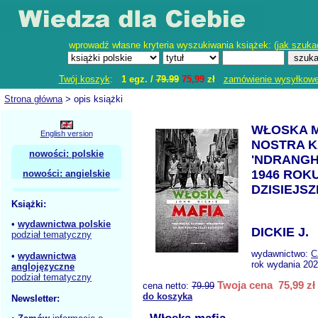
wprowadź własne kryteria wyszukiwania książek: (
jak szuka
Twój koszyk
:
1 egz. /
79.99
75,99
zł
zamówienie wysyłkow
Strona główna
> opis książki
WŁOSKA M
English version
NOSTRA K
nowości: polskie
'NDRANGH
1946 ROK
nowości: angielskie
DZISIEJSZ
Książki:
•
wydawnictwa polskie
DICKIE J.
podział tematyczny
wydawnictwo:
C
•
wydawnictwa
rok wydania 202
anglojęzyczne
podział tematyczny
Twoja cena 75,99 zł
cena netto:
79.99
do koszyka
Newsletter: