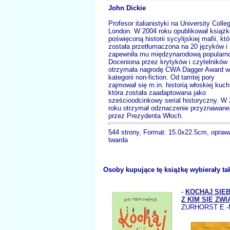
John Dickie
Profesor italianistyki na University Colle
London. W 2004 roku opublikował książk
poświęconą historii sycylijskiej mafii, któ
została przetłumaczona na 20 języków i
zapewniła mu międzynarodową popularn
Doceniona przez krytyków i czytelników
otrzymała nagrodę CWA Dagger Award w
kategorii non-fiction. Od tamtej pory
zajmował się m.in. historią włoskiej kuch
która została zaadaptowana jako
sześcioodcinkowy serial historyczny. W
roku otrzymał odznaczenie przyznawane
przez Prezydenta Włoch.
544 strony, Format: 15.0x22.5cm, opraw
twarda
Osoby kupujące tę książkę wybierały ta
-
KOCHAJ SIEB
Z KIM SIĘ ZW
ZURHORST E.-