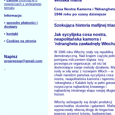
Włoska mafia
•
Zamów
informacje o
nowościach z wybranego
tematu
Cosa Nostra Kamorra i 'Ndranghet
1946 roku po czasy dzisiejsze
Informacje:
•
sposoby płatności i
Szokująca historia mafijnej tria
dostawy
•
kontakt
Jak sycylijska cosa nostra,
neapolitańska kamorra i
•
Cookies na stronie
’ndrangheta zawładnęły Włoch
W 1946 roku Włochy stały się republiką
demokratyczną. Nad krajem ciążyła jed
Napisz
pomijana milczeniem klątwa: trzy
propresssp@gmail.com
przestępcze organizacje, od stu lat
doskonalące swoje metody działania. Ma
rosły w siłę wraz z rozwojem Włoch – w
chwili narodzin państwa sycylijska cosa
nostra, neapolitańska kamorra i tajemni
’ndrangheta z Kalabrii były w pełni gotow
rozpoczęcia najbardziej krwawego i
najbardziej intratnego etapu swojej długie
historii.
Włochy wzbogaciły się dzięki produkcji
samochodów, skuterów i galanterii. Mafi
wypracowały własną drogę do bogactwa
poprzez przemyt tytoniu, budownictwo,