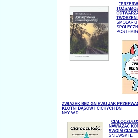
-
"PRZERW
TOŻSAMO
ODTWARZA
TWORZENI
SMOLARKIE
SPOŁECZN
POSTEMI
ZWIĄZEK BEZ GNIEWU JAK PRZERWA
KŁÓTNI DĄSÓW I CICHYCH DNI
NAY W.R.
-
CIAŁOCZUŁO
NAWIĄZAĆ KO
SWOIM CIAŁE
SNIEWSKI L.