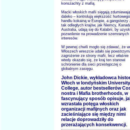
konszachty z mafią.
Macki włoskich mafii sięgają zdumiewaj
daleko – kontrolują większość hurtowego
handlu kokainą w Europie, a gangsterzy 
tak odległych krajów, jak Niemcy, Kanada
Australia, udają się do Kalabrii, by uzys
pozwolenie na prowadzenie szemranych
interesów.
W pewnej chwili mogło się zdawać, że w
Włoszech wreszcie udało się powstrzym
zagrożenie ze strony mafii, lecz właśnie
wtedy okazało się, że kraj ten stanowi
schronienie dla sieci przestępczej o
globalnym zasięgu.
John Dickie, wykładowca histor
Włoch w londyńskim Universit
College, autor bestsellerów Co
nostra i Mafia brotherhoods, w
fascynujący sposób opisuje, ja
wzrastała potęga włoskich
organizacji mafijnych oraz jak
zacieśniające się między nimi
relacje doprowadziły do
przerażających konsekwencji.