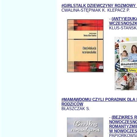
#GIRLSTALK DZIEWCZYNY ROZMOWY 
CWALINA-STĘPNIAK K. KLEPACZ P.
-
(ANTY)EDUK
WCZESNOSZ
KLUS-STAŃSKA
#MAMAWDOMU CZYLI PORADNIK DLA
RODZICÓW
BŁASZCZAK S.
-
(BEZ)KRES
NOWOCZESN
ROMANTYZMI
W NOWOCZES
PAPIORKOWS