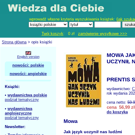
wprowadź własne kryteria wyszukiwania książek: (
jak szuka
Twój koszyk
: 0 zł
zamówienie wysyłkowe >>>
Strona główna
> opis książki
MOWA JAK
English version
UCZYNIŁ 
nowości: polskie
nowości: angielskie
PRENTIS S
Książki:
wydawnictwo:
C
rok wydania 202
•
wydawnictwa polskie
podział tematyczny
cena netto:
59.
cena 56,99 zł
•
wydawnictwa
do koszyka
anglojęzyczne
podział tematyczny
Mowa
Newsletter:
Jak język uczynił nas ludźmi