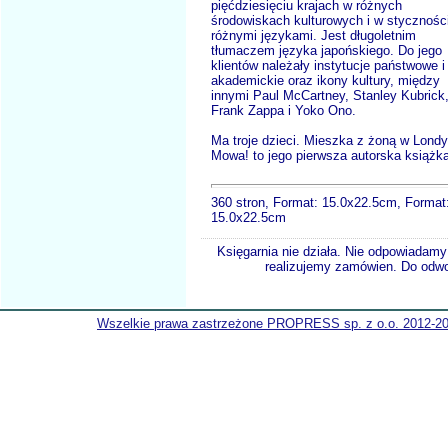
pięćdziesięciu krajach w różnych
środowiskach kulturowych i w stycznośc
różnymi językami. Jest długoletnim
tłumaczem języka japońskiego. Do jego
klientów należały instytucje państwowe i
akademickie oraz ikony kultury, między
innymi Paul McCartney, Stanley Kubrick
Frank Zappa i Yoko Ono.
Ma troje dzieci. Mieszka z żoną w Londy
Mowa! to jego pierwsza autorska książka
360 stron, Format: 15.0x22.5cm, Format
15.0x22.5cm
Księgarnia nie działa. Nie odpowiadamy 
realizujemy zamówien. Do odwol
Wszelkie prawa zastrzeżone PROPRESS sp. z o.o. 2012-2