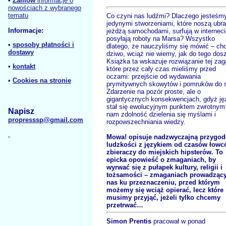
•
Zamów
informacje o
nowościach z wybranego
tematu
Co czyni nas ludźmi? Dlaczego jesteśm
jedynymi stworzeniami, które noszą ubra
Informacje:
jeżdżą samochodami, surfują w interneci
posyłają roboty na Marsa? Wszystko
•
sposoby płatności i
dlatego, że nauczyliśmy się mówić – cho
dostawy
dziwo, wciąż nie wiemy, jak do tego dosz
Książka ta wskazuje rozwiązanie tej zag
•
kontakt
które przez cały czas mieliśmy przed
oczami: przejście od wydawania
•
Cookies na stronie
prymitywnych skowytów i pomruków do s
Zdarzenie na pozór proste, ale o
gigantycznych konsekwencjach, gdyż ję
stał się ewolucyjnym punktem zwrotnym:
Napisz
nam zdolność dzielenia się myślami i
propresssp@gmail.com
rozpowszechniania wiedzy.
Mowa! opisuje nadzwyczajną przygod
ludzkości z językiem od czasów łowc
zbieraczy do miejskich hipsterów. To
epicka opowieść o zmaganiach, by
wyrwać się z pułapek kultury, religii i
tożsamości – zmaganiach prowadząc
nas ku przeznaczeniu, przed którym
możemy się wciąż opierać, lecz które
musimy przyjąć, jeżeli tylko chcemy
przetrwać…
Simon Prentis
pracował w ponad