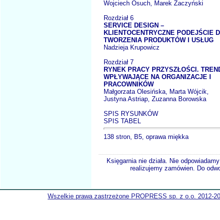
Wojciech Osuch, Marek Żaczyński
Rozdział 6
SERVICE DESIGN –
KLIENTOCENTRYCZNE PODEJŚCIE 
TWORZENIA PRODUKTÓW I USŁUG
Nadzieja Krupowicz
Rozdział 7
RYNEK PRACY PRZYSZŁOŚCI. TREN
WPŁYWAJĄCE NA ORGANIZACJE I
PRACOWNIKÓW
Małgorzata Olesińska, Marta Wójcik,
Justyna Astriap, Zuzanna Borowska
SPIS RYSUNKÓW
SPIS TABEL
138 stron, B5, oprawa miękka
Księgarnia nie działa. Nie odpowiadamy 
realizujemy zamówien. Do odwol
Wszelkie prawa zastrzeżone PROPRESS sp. z o.o. 2012-2