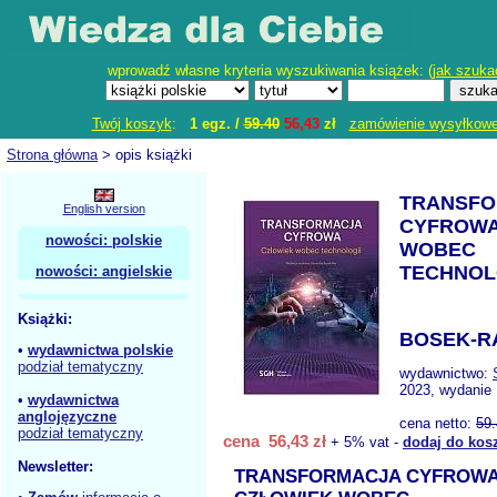
wprowadź własne kryteria wyszukiwania książek: (
jak szuka
Twój koszyk
:
1 egz. /
59.40
56,43
zł
zamówienie wysyłkow
Strona główna
> opis książki
TRANSFO
English version
CYFROWA
nowości: polskie
WOBEC
TECHNOL
nowości: angielskie
Książki:
BOSEK-RA
•
wydawnictwa polskie
podział tematyczny
wydawnictwo:
2023, wydanie 
•
wydawnictwa
anglojęzyczne
cena netto:
59
podział tematyczny
cena 56,43 zł
+ 5% vat -
dodaj do kos
Newsletter:
TRANSFORMACJA CYFROW