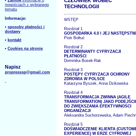
CZŁOWIEK WOBEC
•
Zamów
informacje o
nowościach z wybranego
TECHNOLOGII
tematu
Informacje:
WSTĘP
•
sposoby płatności i
Rozdział 1
dostawy
GOSPODARKA 4.0 I JEJ NASTĘPSTW
Piotr Bołtuć
•
kontakt
Rozdział 2
•
Cookies na stronie
DETERMINANTY CYFRYZACJI
PŁATNOŚCI
Dominika Bosek-Rak
Napisz
Rozdział 3
propresssp@gmail.com
POSTĘPY CYFRYZACJI OCHRONY
ZDROWIA W POLSCE
Katarzyna Byszek, Anna Dzikowska
Rozdział 4
TRANSFORMACJA ZWINNA (AGILE
TRANSFORMATION) JAKO PODEJŚCI
DO ZWIĘKSZANIA EFEKTYWNOŚCI
ORGANIZACJI
Aleksandra Suchorzewska, Adam Piechn
Rozdział 5
DOŚWIADCZENIE KLIENTA (CUSTOM
EXPERIENCE) W ERZE CYFROWEJ