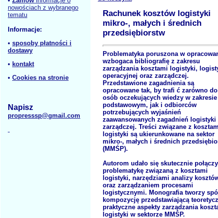
•
Zamów
informacje o
nowościach z wybranego
Rachunek kosztów logistyki
tematu
mikro-, małych i średnich
Informacje:
przedsiębiorstw
•
sposoby płatności i
dostawy
Problematyka poruszona w opracowa
wzbogaca bibliografię z zakresu
•
kontakt
zarządzania kosztami logistyki, logist
operacyjnej oraz zarządczej.
•
Cookies na stronie
Przedstawione zagadnienia są
opracowane tak, by trafi ć zarówno do
osób oczekujących wiedzy w zakresie
podstawowym, jak i odbiorców
Napisz
potrzebujących wyjaśnień
propresssp@gmail.com
zaawansowanych zagadnień logistyki
zarządczej. Treści związane z kosztam
logistyki są ukierunkowane na sektor
mikro-, małych i średnich przedsiębio
(MMŚP).
Autorom udało się skutecznie połącz
problematykę związaną z kosztami
logistyki, narzędziami analizy kosztó
oraz zarządzaniem procesami
logistycznymi. Monografia tworzy spó
kompozycję przedstawiającą teoretycz
praktyczne aspekty zarządzania koszt
logistyki w sektorze MMŚP.