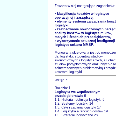
Zawarto w niej następujące zagadnienia:
• klasyfikacja kosztów w logistyce
operacyjnej i zarządczej,
• elementy systemu zarządzania kosz
logistyki,
• zastosowanie nowoczesnych narzęd
analizy kosztów w logistyce mikro-,
małych i średnich przedsiębiorstw,
• wykorzystanie sztucznej inteligencji
logistyce sektora MMŚP.
Monografia skierowana jest do menedże
ds. logistyki, studentów studiów
ekonomicznych i logistycznych, słuchac
studiów podyplomowych oraz innych os
zainteresowanych problematyką zarządz
kosztami logistyki.
Wstęp 7
Rozdział 1
Logistyka we współczesnym
przedsiębiorstwie
9
1.1. Historia i definicja logistyki 9
1.2. Systemy logistyki 14
1.3. Cele i zadania logistyki 17
1.4. Logistyka a łańcuch dostaw 19
1.5. Strategie logistyczne 28