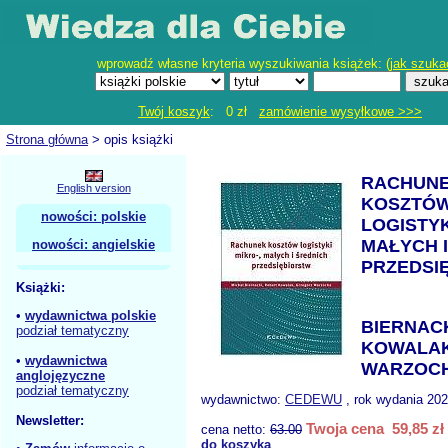
wprowadź własne kryteria wyszukiwania książek: (
jak szuka
Twój koszyk
: 0 zł
zamówienie wysyłkowe >>>
Strona główna
> opis książki
RACHUN
English version
KOSZTÓ
nowości: polskie
LOGISTYK
MAŁYCH 
nowości: angielskie
PRZEDSI
Książki:
•
wydawnictwa polskie
BIERNACK
podział tematyczny
KOWALAK
•
wydawnictwa
WARZOCH
anglojęzyczne
podział tematyczny
wydawnictwo:
CEDEWU
, rok wydania 202
Newsletter:
Twoja cena 59,85 zł
cena netto:
63.00
do koszyka