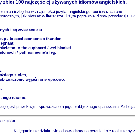
ny zbiór 100 najczęściej używanych idiomów angielskich.
lutnie niezbędne w znajomości języka angielskiego, ponieważ są one
otocznym, jak również w literaturze. Użyte poprawnie idiomy przyciągają u
nych i są związane ze:
up / to steal someone’s thunder,
lephant,
eleton in the cupboard / wet blanket
 stomach / pull someone’s leg.
w,
każdego z nich,
) lub znaczenie wyjaśnione opisowo,
,
tnego idiomu.
bcego jest prawdziwym sprawdzianem jego praktycznego opanowania. A dołą
wa miękka
Księgarnia nie działa. Nie odpowiadamy na pytania i nie realizujemy