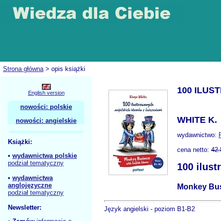
Strona główna
> opis książki
100 ILUS
English version
nowości: polskie
WHITE K.
nowości: angielskie
wydawnictwo:
Książki:
cena netto:
42.
•
wydawnictwa polskie
podział tematyczny
100 ilus
•
wydawnictwa
anglojęzyczne
Monkey Bus
podział tematyczny
Newsletter:
Język angielski - poziom B1-B2