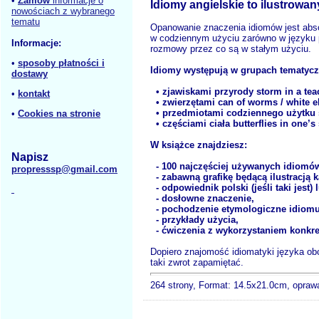
•
Zamów
informacje o
Idiomy angielskie to ilustrowa
nowościach z wybranego
tematu
Opanowanie znaczenia idiomów jest abso
w codziennym użyciu zarówno w języku p
Informacje:
rozmowy przez co są w stałym użyciu.
•
sposoby płatności i
Idiomy występują w grupach tematycz
dostawy
• zjawiskami przyrody storm in a teac
•
kontakt
• zwierzętami can of worms / white e
• przedmiotami codziennego użytku sk
•
Cookies na stronie
• częściami ciała butterflies in one’s
W książce znajdziesz:
Napisz
- 100 najczęściej używanych idiomó
propresssp@gmail.com
- zabawną grafikę będącą ilustracją 
- odpowiednik polski (jeśli taki jest
- dosłowne znaczenie,
- pochodzenie etymologiczne idiomu
- przykłady użycia,
- ćwiczenia z wykorzystaniem konkre
Dopiero znajomość idiomatyki języka o
taki zwrot zapamiętać.
264 strony, Format: 14.5x21.0cm, opra