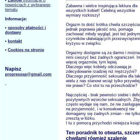
•
Zamów
informacje o
nowościach z wybranego
Zabawna i wielce inspirująca lektura dla
tematu
wszystkich kobiet! Celebruj wszystkie
wymiary rozkoszy!
Informacje:
Orgazm to dość krótka chwila szczęścia
•
sposoby płatności i
jednak poprawia jakość snu, pomaga
dostawy
zachować młody wygląd, jest też jednym
czynników ułatwiających przezwyciężeni
•
kontakt
kryzysu w związku.
•
Cookies na stronie
Orgazmy dostępne są za darmo i można
nimi cieszyć bez żadnych ograniczeń. I
więcej orgazmów, tym lepiej.
Dlaczego więc kobiety odczuwają je
Napisz
zdecydowanie rzadziej niż mężczyźni?
propresssp@gmail.com
Dlaczego przyjemność seksualna dla ta
wielu z nas stanowi wciąż tylko przywilej
nie prawo? Co stoi tu na przeszkodzie?
Najczęściej - brak pewności siebie i defi
pozytywnych wzorców seksualnych. Zby
często wydaje się nam, że nie zasługuj
na przyjemność, i w konsekwencji nie
domagamy się żadnych zmian - nie tylk
zresztą w łóżku.
I tu z pomocą przychodzi niniejsza ksią
Ten poradnik to otwarta, szczer
chwilami również szalenie