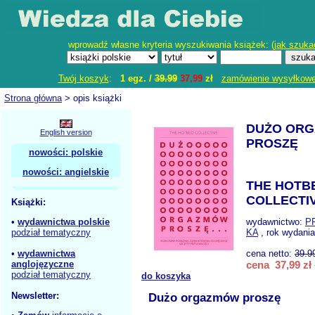
wprowadź własne kryteria wyszukiwania książek: (
jak szuka
Twój koszyk
:
1 egz. /
39.99
37,99
zł
zamówienie wysyłkow
Strona główna
> opis książki
DUŻO OR
English version
PROSZĘ
nowości: polskie
nowości: angielskie
THE HOTB
COLLECTI
Książki:
•
wydawnictwa polskie
wydawnictwo:
P
podział tematyczny
KA
, rok wydania
•
wydawnictwa
cena netto:
39.9
anglojęzyczne
cena 37,99 zł
podział tematyczny
do koszyka
Newsletter:
Dużo orgazmów proszę