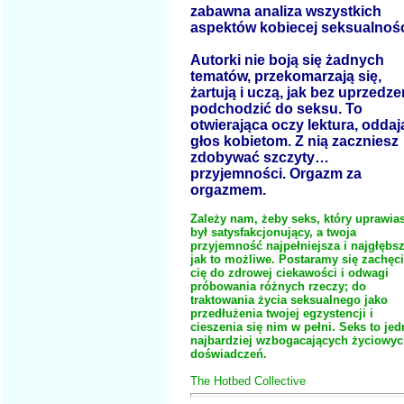
zabawna analiza wszystkich
aspektów kobiecej seksualnośc
Autorki nie boją się żadnych
tematów, przekomarzają się,
żartują i uczą, jak bez uprzedze
podchodzić do seksu. To
otwierająca oczy lektura, odda
głos kobietom. Z nią zaczniesz
zdobywać szczyty…
przyjemności. Orgazm za
orgazmem.
Zależy nam, żeby seks, który uprawia
był satysfakcjonujący, a twoja
przyjemność najpełniejsza i najgłębsz
jak to możliwe. Postaramy się zachęc
cię do zdrowej ciekawości i odwagi
próbowania różnych rzeczy; do
traktowania życia seksualnego jako
przedłużenia twojej egzystencji i
cieszenia się nim w pełni. Seks to jed
najbardziej wzbogacających życiowy
doświadczeń.
The Hotbed Collective