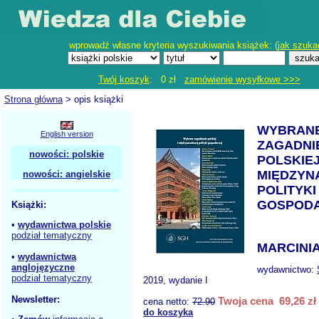
wprowadź własne kryteria wyszukiwania książek: (
jak szuka
Twój koszyk
: 0 zł
zamówienie wysyłkowe >>>
Strona główna
> opis książki
WYBRAN
English version
ZAGADNI
nowości: polskie
POLSKIEJ
MIĘDZY
nowości: angielskie
POLITYKI
GOSPOD
Książki:
•
wydawnictwa polskie
podział tematyczny
MARCINIA
•
wydawnictwa
anglojęzyczne
wydawnictwo:
podział tematyczny
2019, wydanie I
Newsletter:
Twoja cena 69,26 zł
cena netto:
72.90
do koszyka