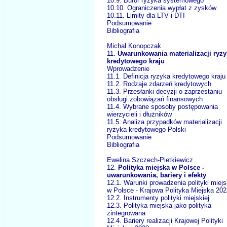
10.9. Bufor ryzyka systemowego
10.10. Ograniczenia wypłat z zysków
10.11. Limity dla LTV i DTI
Podsumowanie
Bibliografia
Michał Konopczak
11.
Uwarunkowania materializacji ryzy
kredytowego kraju
Wprowadzenie
11.1. Definicja ryzyka kredytowego kraju
11.2. Rodzaje zdarzeń kredytowych
11.3. Przesłanki decyzji o zaprzestaniu
obsługi zobowiązań finansowych
11.4. Wybrane sposoby postępowania
wierzycieli i dłużników
11.5. Analiza przypadków materializacji
ryzyka kredytowego Polski
Podsumowanie
Bibliografia
Ewelina Szczech-Pietkiewicz
12.
Polityka miejska w Polsce -
uwarunkowania, bariery i efekty
12.1. Warunki prowadzenia polityki miejs
w Polsce - Krajowa Polityka Miejska 202
12.2. Instrumenty polityki miejskiej
12.3. Polityka miejska jako polityka
zintegrowana
12.4. Bariery realizacji Krajowej Polityki