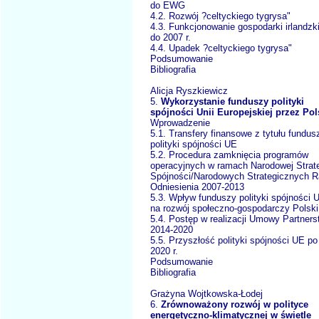
do EWG
4.2. Rozwój ?celtyckiego tygrysa"
4.3. Funkcjonowanie gospodarki irlandzki
do 2007 r.
4.4. Upadek ?celtyckiego tygrysa"
Podsumowanie
Bibliografia
Alicja Ryszkiewicz
5.
Wykorzystanie funduszy polityki
spójności Unii Europejskiej przez Pol
Wprowadzenie
5.1. Transfery finansowe z tytułu fundus
polityki spójności UE
5.2. Procedura zamknięcia programów
operacyjnych w ramach Narodowej Strate
Spójności/Narodowych Strategicznych 
Odniesienia 2007-2013
5.3. Wpływ funduszy polityki spójności 
na rozwój społeczno-gospodarczy Polski
5.4. Postęp w realizacji Umowy Partners
2014-2020
5.5. Przyszłość polityki spójności UE po
2020 r.
Podsumowanie
Bibliografia
Grażyna Wojtkowska-Łodej
6.
Zrównoważony rozwój w polityce
energetyczno-klimatycznej w świetle