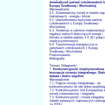
doświadczeń państw członkowskich 
Europy Środkowej i Wschodniej
Wprowadzenie
6.1. Zrównoważony rozwój w świetle regu
traktatowych - energia i klimat
6.2. Uwarunkowania wyjściowe państw
członkowskich z Europy Środkowej i
Wschodniej
6.3. Tendencje w zakresie implementacji
regulacji unijnych dotyczących energii i
klimatu w świetle pakietu 3 X 20 i połąc
międzysystemowych
6.4. Transformacja energetyczna w
państwach członkowskich z Europy
Środkowej i Wschodniej
Podsumowanie
Bibliografia
Tomasz Dołęgowski
7.
Konkurencyjność międzynarodowa 
koncepcja rozwoju integralnego. Dial
debata i dobro wspólne
Wprowadzenie
7.1. Pojęcie rozwoju integralnego - od
konkurencyjności do idei dobra wspólne
7.2. Konkurencyjność Unii Europejskiej 
rozwój zrównoważony i integralny
7.3. Konkurencyjność i rozwój integralny
świetle wybranych, najnowszych rankin
za 2018 r.