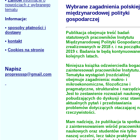
•
Zamów
informacje o
nowościach z wybranego
Wybrane zagadnienia polskiej
tematu
międzynarodowej polityki
gospodarczej
Informacje:
•
sposoby płatności i
dostawy
Publikacja obejmuje treść badań
statutowych pracowników Instytutu
•
kontakt
Między­narodowej Polityki Gospodarcz
zrealizowanych w 2018 r. i na początk
•
Cookies na stronie
2019 r. Badania te będą kontynuowan
kolejnych latach.
Niniejsza książka odzwierciedla boga
Napisz
zainteresowań pracowników Instytutu.
propresssp@gmail.com
Tematyka wystąpień (rozdziałów)
obejmuje zagadnienia: makro- i
mikroekono­miczne, filozoficzne i
pragmatyczne, strukturalne i narzędz
Jest to zestawie­nie rozważań naukow
pobudzających do dyskusji oraz stawi
aktualnych pytań i przedstawiania
problemów dotyczących otaczającej n
rzeczywistości.
Mam nadzieję, że publikacja ta spotka
z zainteresowaniem wśród pra­cowni
naukowych oraz studentów nie tylko
naszej uczelni, lecz także prak­tyków