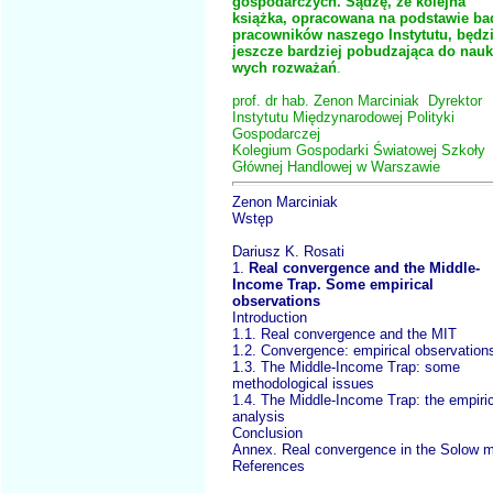
gospodarczych. Sądzę, że kolejna
książka, opracowana na podstawie ba
pracowników naszego Instytutu, będz
jeszcze bardziej pobudzająca do nauk
wych rozważań
.
prof. dr hab. Zenon Marciniak Dyrektor
Instytutu Międzynarodowej Polityki
Gospodarczej
Kolegium Gospodarki Światowej Szkoły
Głównej Handlowej w Warszawie
Zenon Marciniak
Wstęp
Dariusz K. Rosati
1.
Real convergence and the Middle-
Income Trap. Some empirical
observations
Introduction
1.1. Real convergence and the MIT
1.2. Convergence: empirical observation
1.3. The Middle-Income Trap: some
methodological issues
1.4. The Middle-Income Trap: the empiri
analysis
Conclusion
Annex. Real convergence in the Solow 
References