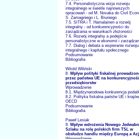
7.4. Personalistyczna wizja rozwoju
integralnego w świetle najnowszych
opracowań - od M. Novaka do Civil Eco
S. Zamagniego i L. Bruniego
7.5. SITRA i T. Hamalainen a rozwój
integralny - od konkurencyjności do
zarządzania w warunkach złożoności
7.6. Rozwój integralny a podejście
personalistyczne w ekonomii i zarządzan
7.7. Dialog i debata a wspieranie rozwoju
integralnego i kapitału społecznego
Podsumowanie
Bibliografia
Witold Wiliński
8.
Wpływ polityki fiskalnej prowadzon
przez państwa UE na konkurencyjnoś
przedsiębiorstw
Wprowadzenie
8.1. Międzynarodowa konkurencja poda
8.2. Polityka fiskalna państw UE i krajów
OECD
Podsumowanie
Bibliografia
Paweł Lesiak
9.
Wpływ wdrożenia Nowego Jedwab
Szlaku na rolę polskich firm TSL w
obsłudze handlu między Europą a Az
Wprowadzenie