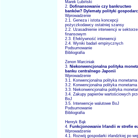
Marek Lubiński
2.
Dofinansowanie czy bankructwo
banków? Dylematy polityki gospodarc
Wprowadzenie
2.1. Geneza i istota koncepcji
pożyczkodawcy ostatniej szansy
2.2. Uzasadnienie interwencji w sektorze
finansowym
2.3. Efektywność interwencji
2.4. Wyniki badań empirycznych
Podsumowanie
Bibliografia
Zenon Marciniak
3.
Niekonwencjonalna polityka monet
banku centralnego Japonii
Wprowadzenie
3.1. Konwencjonalna polityka monetarna
3.2. Konwencjonalna polityka monetarna
3.3. Niekonwencjonalna polityka moneta
3.4. Zakupy papierów wartościowych prz
BoJ
3.5. Interwencje walutowe BoJ
Podsumowanie
Bibliografia
Henryk Bąk
4.
Funkcjonowanie Irlandii w strefie e
Wprowadzenie
4.1. Rozwój gospodarki irlandzkiej po we