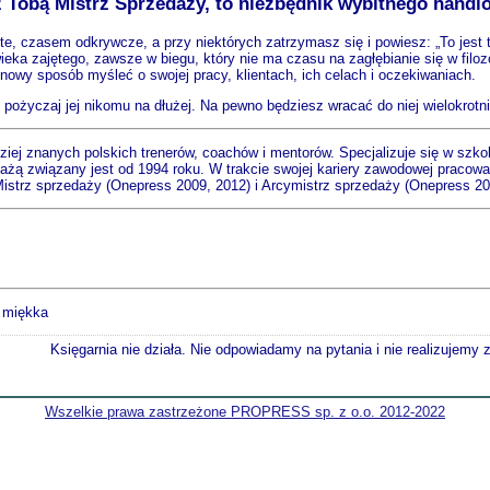
 z Tobą Mistrz Sprzedaży, to niezbędnik wybitnego handl
 czasem odkrywcze, a przy niektórych zatrzymasz się i powiesz: „To jest to
ieka zajętego, zawsze w biegu, który nie ma czasu na zagłębianie się w filoz
 nowy sposób myśleć o swojej pracy, klientach, ich celach i oczekiwaniach.
e pożyczaj jej nikomu na dłużej. Na pewno będziesz wracać do niej wielokrotni
iej znanych polskich trenerów, coachów i mentorów. Specjalizuje się w szko
edażą związany jest od 1994 roku. W trakcie swojej kariery zawodowej pracow
Mistrz sprzedaży (Onepress 2009, 2012) i Arcymistrz sprzedaży (Onepress 20
 miękka
Księgarnia nie działa. Nie odpowiadamy na pytania i nie realizujemy
Wszelkie prawa zastrzeżone PROPRESS sp. z o.o. 2012-2022