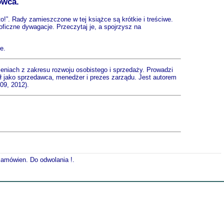
owca.
!”. Rady zamieszczone w tej książce są krótkie i treściwe.
oficzne dywagacje. Przeczytaj je, a spojrzysz na
e.
leniach z zakresu rozwoju osobistego i sprzedaży. Prowadzi
ał jako sprzedawca, menedżer i prezes zarządu. Jest autorem
09, 2012).
 zamówien. Do odwolania !.