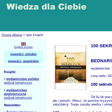
Strona główna
> opis książki
100 SEK
English version
nowości: polskie
BEDNARS
nowości: angielskie
wydawnictwo:
Książki:
cena netto:
27
•
wydawnictwa polskie
podział tematyczny
100 sekre
•
wydawnictwa
anglojęzyczne
Od ilu lat pr
podział tematyczny
ale i porażki. Wiesz, że pomimo kryzysó
satysfakcji. Twoje zasoby wiedzy i umi
Newsletter: