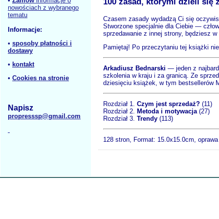
•
Zamów
informacje o
100 zasad, którymi dzieli się
nowościach z wybranego
tematu
Czasem zasady wydadzą Ci się oczywiste,
Stworzone specjalnie dla Ciebie — człow
Informacje:
sprzedawanie z innej strony, będziesz w
•
sposoby płatności i
Pamiętaj! Po przeczytaniu tej książki ni
dostawy
•
kontakt
Arkadiusz Bednarski
— jeden z najbardz
szkolenia w kraju i za granicą. Ze sprz
•
Cookies na stronie
dziesięciu książek, w tym bestsellerów 
Rozdział 1.
Czym jest sprzedaż?
(11)
Napisz
Rozdział 2.
Metoda i motywacja
(27)
propresssp@gmail.com
Rozdział 3.
Trendy
(113)
128 stron, Format:
15.0x15.0cm, oprawa