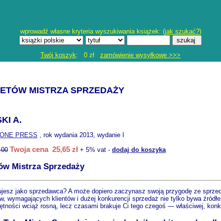
wprowadź własne kryteria wyszukiwania książek: (
jak szukać?
)
Twój koszyk
: 0 zł
zamówienie wysyłkowe >>>
RETÓW MISTRZA SPRZEDAŻY
KI A.
ONE PRESS
, rok wydania 2013, wydanie I
Twoja cena 25,65 zł
.00
+ 5% vat -
dodaj do koszyka
tów Mistrza Sprzedaży
acujesz jako sprzedawca? A może dopiero zaczynasz swoją przygodę ze sprz
w, wymagających klientów i dużej konkurencji sprzedaż nie tylko bywa źródł
ejętności wciąż rosną, lecz czasami brakuje Ci tego czegoś — właściwej, ko