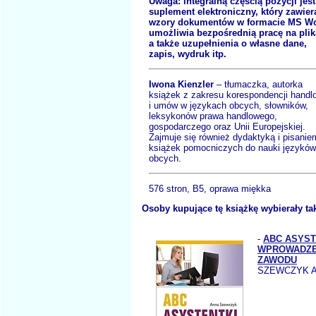
Uwaga: integralną częścią pozycji jest
suplement elektroniczny, który zawier
wzory dokumentów w formacie MS Wo
umożliwia bezpośrednią pracę na plik
a także uzupełnienia o własne dane,
zapis, wydruk itp.
Iwona Kienzler
– tłumaczka, autorka
książek z zakresu korespondencji handl
i umów w językach obcych, słowników,
leksykonów prawa handlowego,
gospodarczego oraz Unii Europejskiej.
Zajmuje się również dydaktyką i pisanie
książek pomocniczych do nauki języków
obcych.
576 stron, B5, oprawa miękka
Osoby kupujące tę książkę wybierały ta
-
ABC ASYST
WPROWADZE
ZAWODU
SZEWCZYK A