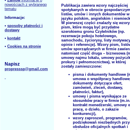
•
Zamów
informacje o
nowościach z wybranego
Publikacja zawiera wzory najczęściej
tematu
spotykanych w obrocie gospodarczy
listów, umów i innych dokumentów w
Informacje:
języku polskim, angielskim i niemiec
W pierwszej części znalazły się wzory
•
sposoby płatności i
pism, które mogą być przydatne
dostawy
szerokiemu gronu Czytelników (np.
rezerwacje pokoju hotelowego,
•
kontakt
samochodu, życiorysy, listy motywacy
opinie i referencje). Wzory pism, listó
•
Cookies na stronie
umów sporządzanych w firmie zawier
natomiast część druga – biznesowa (m
umowy najmu lokalu, umowy pożyczk
prokury i pełnomocnictwa), w której
Napisz
zostały zamieszczone:
propresssp@gmail.com
pisma i dokumenty handlowe (m
umowa o współpracy handlowej
dokumenty dotyczące ofert,
zamówień, zleceń, dostawy,
płatności, faktur),
umowy i pisma wynikające ze
stosunków pracy w firmie (m.in
kontrakt menedżerski, umowy 
pracę, o dzieło, o zakazie
konkurencji),
wzory zaproszeń, programów,
podziękowań niezbędnych przy
obsłudze oficjalnych spotkań i