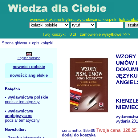
wprowadź własne kryteria wyszukiwania książek: (
jak szuka
Twój koszyk
: 0 zł
zamówienie wysyłkowe >>>
Strona główna
> opis książki
WZORY 
English version
UMÓW I
nowości: polskie
DOKUM
JĘZYKU
nowości: angielskie
ANGIELS
Książki:
•
wydawnictwa polskie
KIENZLER
podział tematyczny
NIEMIEC
•
wydawnictwa
anglojęzyczne
wydawnictw
podział tematyczny
wydania 201
Newsletter:
Twoja cena 128,25 
cena netto:
135.00
dodaj do koszyka