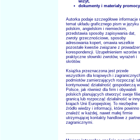
wizyt,
dokumenty i materiały promocy
Autorka podaje szczegółowe informacje 
temat układu graficznego pism w języku
polskim, angielskim i niemieckim,
przedstawia sposoby zapisywania dat,
zwroty grzecznościowe, sposoby
adresowania kopert, omawia wszelkie
pozostałe kwestie związane z prowadze
korespondencji. Uzupełnieniem wzorów 
praktyczne słowniki zwrotów, wyrażeń i
skrótów.
Książka przeznaczona jest przede
wszystkim dla krajowych i zagranicznyc
podmiotów zamierzających rozpocząć lu
kontynuować działalność gospodarczą w
Polsce, jak również dla firm i obywateli
polskich planujących otworzyć swoje fili
granicą lub rozpocząć działalność w inn
krajach Unii Europejskiej. To niezbędne
źródło wiedzy i informacji, które powinno
znaleźć w każdej, nawet małej firmie
utrzymującej kontakty handlowe z partn
zagranicznymi.