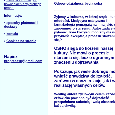
•
Zamów
informacje o
Odpowiedzialność bycia sobą
nowościach z wybranego
tematu
Informacje:
Żyjemy w kulturze, w której rządzi kul
młodości. Medycyna estetyczna i
•
sposoby płatności i
farmakologia pomagają nam na jakiś 
dostawy
zapomnieć o starzeniu. Autor zadaje 
pytanie: Jakie korzyści mogłaby dla n
•
kontakt
przynieść akceptacja procesu starzeni
się,?
•
Cookies na stronie
OSHO sięga do korzeni naszej
kultury. Nie mówi o procesie
Napisz
starzenia się, lecz o ogromnym
propresssp@gmail.com
znaczeniu dojrzewania.
Pokazuje, jak wiele dobrego m
wnieść prawdziwa dojrzałość,
zarówno w nasze relacje, jak i 
realizację własnych celów.
Według autora życiowym celem każd
człowieka powinna być dojrzałość
przepełniona radością i wolą cieszeni
każdą chwilą.