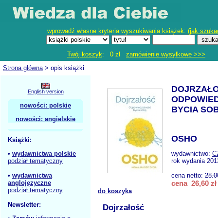
wprowadź własne kryteria wyszukiwania książek: (
jak szuka
Twój koszyk
: 0 zł
zamówienie wysyłkowe >>>
Strona główna
> opis książki
DOJRZAŁ
English version
ODPOWIED
nowości: polskie
BYCIA SO
nowości: angielskie
OSHO
Książki:
•
wydawnictwa polskie
wydawnictwo:
C
podział tematyczny
rok wydania 201
•
wydawnictwa
cena netto:
28.0
anglojęzyczne
cena 26,60 zł
podział tematyczny
do koszyka
Newsletter:
Dojrzałość