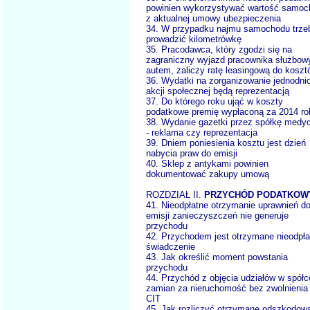
powinien wykorzystywać wartość samoc
z aktualnej umowy ubezpieczenia
34. W przypadku najmu samochodu trze
prowadzić kilometrówkę
35. Pracodawca, który zgodzi się na
zagraniczny wyjazd pracownika służbo
autem, zaliczy ratę leasingową do koszt
36. Wydatki na zorganizowanie jednodni
akcji społecznej będą reprezentacją
37. Do którego roku ująć w koszty
podatkowe premię wypłaconą za 2014 ro
38. Wydanie gazetki przez spółkę medy
- reklama czy reprezentacja
39. Dniem poniesienia kosztu jest dzień
nabycia praw do emisji
40. Sklep z antykami powinien
dokumentować zakupy umową
ROZDZIAŁ II.
PRZYCHÓD PODATKOW
41. Nieodpłatne otrzymanie uprawnień d
emisji zanieczyszczeń nie generuje
przychodu
42. Przychodem jest otrzymane nieodpła
świadczenie
43. Jak określić moment powstania
przychodu
44. Przychód z objęcia udziałów w spółc
zamian za nieruchomość bez zwolnienia
CIT
45. Jak rozliczyć otrzymane odszkodow