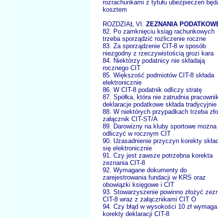
rozrachunkami z tytułu ubezpieczeń będ
kosztem
ROZDZIAŁ VI.
ZEZNANIA PODATKOW
82. Po zamknięciu ksiąg rachunkowych
trzeba sporządzić rozliczenie roczne
83. Za sporządzenie CIT-8 w sposób
niezgodny z rzeczywistością grozi kara
84. Niektórzy podatnicy nie składają
rocznego CIT
85. Większość podmiotów CIT-8 składa
elektronicznie
86. W CIT-8 podatnik odliczy stratę
87. Spółka, która nie zatrudnia pracowni
deklaracje podatkowe składa tradycyjnie
88. W niektórych przypadkach trzeba zł
załącznik CIT-ST/A
89. Darowizny na kluby sportowe można
odliczyć w rocznym CIT
90. Uzasadnienie przyczyn korekty skła
się elektronicznie
91. Czy jest zawsze potrzebna korekta
zeznania CIT-8
92. Wymagane dokumenty do
zarejestrowania fundacji w KRS oraz
obowiązki księgowe i CIT
93. Stowarzyszenie powinno złożyć zez
CIT-8 wraz z załącznikami CIT O
94. Czy błąd w wysokości 10 zł wymaga
korekty deklaracji CIT-8