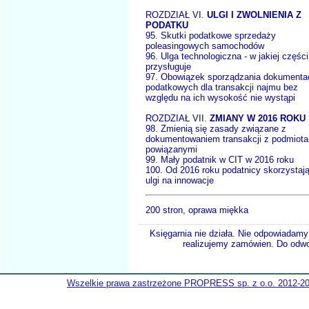
ROZDZIAŁ VI.
ULGI I ZWOLNIENIA Z
PODATKU
95. Skutki podatkowe sprzedaży
poleasingowych samochodów
96. Ulga technologiczna - w jakiej części
przysługuje
97. Obowiązek sporządzania dokumentac
podatkowych dla transakcji najmu bez
względu na ich wysokość nie wystąpi
ROZDZIAŁ VII.
ZMIANY W 2016 ROKU
98. Zmienią się zasady związane z
dokumentowaniem transakcji z podmiot
powiązanymi
99. Mały podatnik w CIT w 2016 roku
100. Od 2016 roku podatnicy skorzystają
ulgi na innowacje
200 stron, oprawa miękka
Księgarnia nie działa. Nie odpowiadamy 
realizujemy zamówien. Do odwol
Wszelkie prawa zastrzeżone PROPRESS sp. z o.o. 2012-2