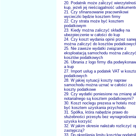
20. Podatnik może zaliczyć wierzytelno
kup, jeżeli jej nieściągalność udokument
21. Czy sfinansowanie pracownikowi
wycieczki będzie kosztem firmy
22. Czy strata może być kosztem
podatkowym
23. Kiedy można zaliczyć składkę na
ubezpieczenie w całości do kup
24. Czy koszt wydania opinii przez sane
można zaliczyć do kosztów podatkowyc
25. Nie zawsze wydatki związane z
eksploatacją samochodu można zaliczy
kosztów podatkowych
26. Ubrania z logo firmy dla podwykona
a kup
27. Import usług a podatek VAT w koszt
podatkowych
28. W jakiej sytuacji koszty napraw
samochodu można uznać w całości za
koszty podatkowe
29. Czy wydatki poniesione na zmianę a
notarialnego są kosztem podatkowymi?
30. Koszt noclegu prezesa w hotelu moż
być kosztem uzyskania przychodu
31. Spółka, która nabędzie prawo do
służebności przesyłu bez wynagrodzenia
uzyska korzyść
32. W jakim okresie należało rozliczyć o
zastępczą?
33. Do określenia limitu kosztów podatni