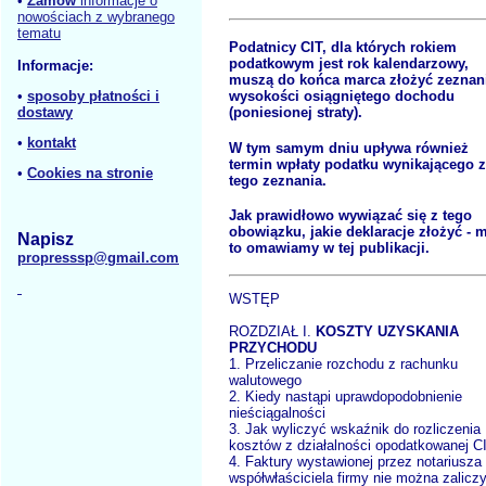
•
Zamów
informacje o
nowościach z wybranego
tematu
Podatnicy CIT, dla których rokiem
podatkowym jest rok kalendarzowy,
Informacje:
muszą do końca marca złożyć zeznan
•
sposoby płatności i
wysokości osiągniętego dochodu
dostawy
(poniesionej straty).
•
kontakt
W tym samym dniu upływa również
termin wpłaty podatku wynikającego z
•
Cookies na stronie
tego zeznania.
Jak prawidłowo wywiązać się z tego
obowiązku, jakie deklaracje złożyć - m
Napisz
to omawiamy w tej publikacji.
propresssp@gmail.com
WSTĘP
ROZDZIAŁ I.
KOSZTY UZYSKANIA
PRZYCHODU
1. Przeliczanie rozchodu z rachunku
walutowego
2. Kiedy nastąpi uprawdopodobnienie
nieściągalności
3. Jak wyliczyć wskaźnik do rozliczenia
kosztów z działalności opodatkowanej C
4. Faktury wystawionej przez notariusza
współwłaściciela firmy nie można zalicz