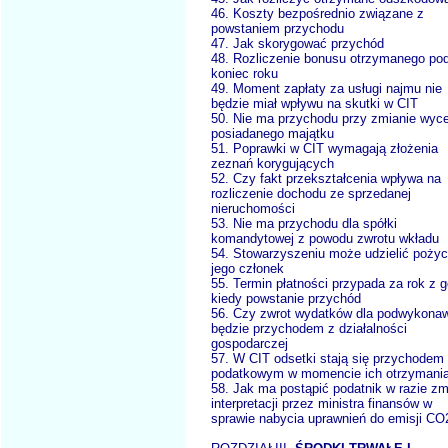
46. Koszty bezpośrednio związane z
powstaniem przychodu
47. Jak skorygować przychód
48. Rozliczenie bonusu otrzymanego po
koniec roku
49. Moment zapłaty za usługi najmu nie
będzie miał wpływu na skutki w CIT
50. Nie ma przychodu przy zmianie wyc
posiadanego majątku
51. Poprawki w CIT wymagają złożenia
zeznań korygujących
52. Czy fakt przekształcenia wpływa na
rozliczenie dochodu ze sprzedanej
nieruchomości
53. Nie ma przychodu dla spółki
komandytowej z powodu zwrotu wkładu
54. Stowarzyszeniu może udzielić pożyc
jego członek
55. Termin płatności przypada za rok z g
kiedy powstanie przychód
56. Czy zwrot wydatków dla podwykona
będzie przychodem z działalności
gospodarczej
57. W CIT odsetki stają się przychodem
podatkowym w momencie ich otrzymani
58. Jak ma postąpić podatnik w razie z
interpretacji przez ministra finansów w
sprawie nabycia uprawnień do emisji CO