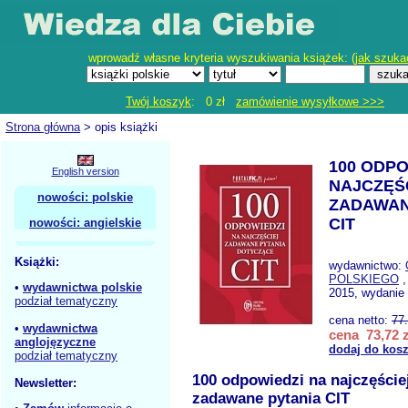
wprowadź własne kryteria wyszukiwania książek: (
jak szuka
Twój koszyk
: 0 zł
zamówienie wysyłkowe >>>
Strona główna
> opis książki
100 ODPO
English version
NAJCZĘŚ
nowości: polskie
ZADAWAN
CIT
nowości: angielskie
Książki:
wydawnictwo:
POLSKIEGO
,
•
wydawnictwa polskie
2015, wydanie 
podział tematyczny
cena netto:
77
•
wydawnictwa
cena 73,72 z
anglojęzyczne
dodaj do kos
podział tematyczny
100 odpowiedzi na najczęście
Newsletter:
zadawane pytania CIT