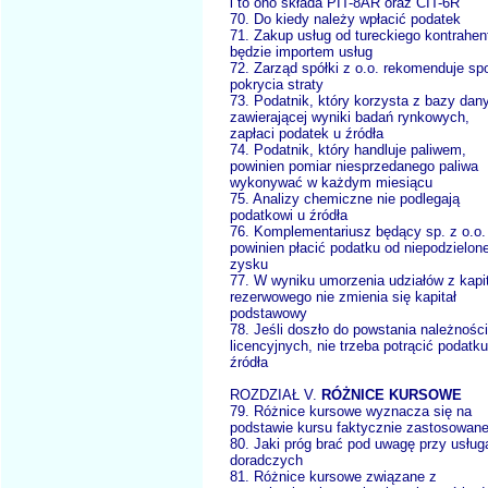
i to ono składa PIT-8AR oraz CIT-6R
70. Do kiedy należy wpłacić podatek
71. Zakup usług od tureckiego kontrahen
będzie importem usług
72. Zarząd spółki z o.o. rekomenduje sp
pokrycia straty
73. Podatnik, który korzysta z bazy dan
zawierającej wyniki badań rynkowych,
zapłaci podatek u źródła
74. Podatnik, który handluje paliwem,
powinien pomiar niesprzedanego paliwa
wykonywać w każdym miesiącu
75. Analizy chemiczne nie podlegają
podatkowi u źródła
76. Komplementariusz będący sp. z o.o.
powinien płacić podatku od niepodzielon
zysku
77. W wyniku umorzenia udziałów z kapi
rezerwowego nie zmienia się kapitał
podstawowy
78. Jeśli doszło do powstania należności
licencyjnych, nie trzeba potrącić podatku
źródła
ROZDZIAŁ V.
RÓŻNICE KURSOWE
79. Różnice kursowe wyznacza się na
podstawie kursu faktycznie zastosowan
80. Jaki próg brać pod uwagę przy usług
doradczych
81. Różnice kursowe związane z