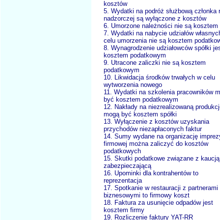
kosztów
5. Wydatki na podróż służbową członka 
nadzorczej są wyłączone z kosztów
6. Umorzone należności nie są kosztem
7. Wydatki na nabycie udziałów własnyc
celu umorzenia nie są kosztem podatk
8. Wynagrodzenie udziałowców spółki je
kosztem podatkowym
9. Utracone zaliczki nie są kosztem
podatkowym
10. Likwidacja środków trwałych w celu
wytworzenia nowego
11. Wydatki na szkolenia pracowników 
być kosztem podatkowym
12. Nakłady na niezrealizowaną produkcj
mogą być kosztem spółki
13. Wyłączenie z kosztów uzyskania
przychodów niezapłaconych faktur
14. Sumy wydane na organizację imprez
firmowej można zaliczyć do kosztów
podatkowych
15. Skutki podatkowe związane z kaucją
zabezpieczającą
16. Upominki dla kontrahentów to
reprezentacja
17. Spotkanie w restauracji z partnerami
biznesowymi to firmowy koszt
18. Faktura za usunięcie odpadów jest
kosztem firmy
19. Rozliczenie faktury YAT-RR