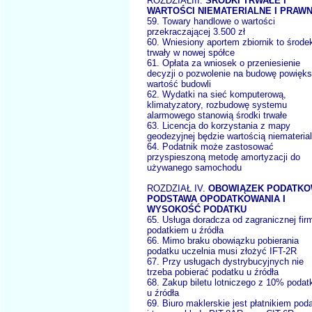
ROZDZIAŁIII.
ŚRODKI TRWAŁE I
WARTOŚCI NIEMATERIALNE I PRAW
59. Towary handlowe o wartości
przekraczającej 3.500 zł
60. Wniesiony aportem zbiornik to środe
trwały w nowej spółce
61. Opłata za wniosek o przeniesienie
decyzji o pozwolenie na budowę powięk
wartość budowli
62. Wydatki na sieć komputerową,
klimatyzatory, rozbudowę systemu
alarmowego stanowią środki trwałe
63. Licencja do korzystania z mapy
geodezyjnej będzie wartością niemateria
64. Podatnik może zastosować
przyspieszoną metodę amortyzacji do
używanego samochodu
ROZDZIAŁ IV.
OBOWIĄZEK PODATKO
PODSTAWA OPODATKOWANIA I
WYSOKOŚĆ PODATKU
65. Usługa doradcza od zagranicznej fir
podatkiem u źródła
66. Mimo braku obowiązku pobierania
podatku uczelnia musi złożyć IFT-2R
67. Przy usługach dystrybucyjnych nie
trzeba pobierać podatku u źródła
68. Zakup biletu lotniczego z 10% podat
u źródła
69. Biuro maklerskie jest płatnikiem pod