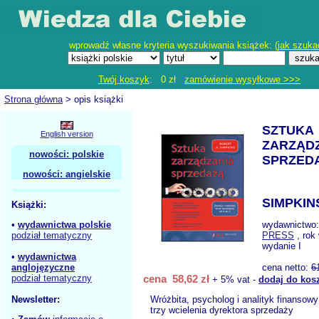
wprowadź własne kryteria wyszukiwania książek: (
jak szuka
Twój koszyk
: 0 zł
zamówienie wysyłkowe >>>
Strona główna
> opis książki
SZTUKA
English version
ZARZĄD
nowości: polskie
SPRZED
nowości: angielskie
SIMPKINS
Książki:
•
wydawnictwa polskie
wydawnictwo
podział tematyczny
PRESS
, rok
wydanie I
•
wydawnictwa
anglojęzyczne
cena netto:
6
podział tematyczny
cena 58,62 zł
+ 5% vat -
dodaj do kos
Newsletter:
Wróżbita, psycholog i analityk finansowy
trzy wcielenia dyrektora sprzedaży