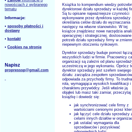
•
Zamów
informacje o
nowościach z wybranego
Książka to kompendium wiedzy potrzebn
tematu
dyrektorowi działu sprzedaży w każdej fi
Są tu opisane najważniejsze czynności
Informacje:
wykonywane przez dyrektora sprzedaży 
określania celów działu do wyznaczania
•
sposoby płatności i
następcy na własne stanowisko. W tej
dostawy
książce znajdziesz nowe narzędzia anal
operacyjnej i strategicznej, dostosowane
•
kontakt
potrzeb działu sprzedaży firmy w zmien
niepewnym otoczeniu rynkowym.
•
Cookies na stronie
Dyrektor sprzedaży buduje pomost łącz
wszystkich ludzi w firmie. Pracownicy ca
organizacji są zależni od planu sprzedaż
Napisz
uczestniczą w jego wykonaniu. Oprócz t
propresssp@gmail.com
dyrektor sprzedaży jest szefem swojego
działu: zarządza zespołem sprzedawców
odpowiada za przychody firmy. To trudna
rola, wymagająca wysokich kwalifikacji i
charakteru przywódcy. Jeśli właśnie ją
objąłeś lub masz taki zamiar, przeczytaj 
książkę i dowiedz się:
jak synchronizować cele firmy z
wartościami cenionymi przez klie
jak łączyć cele działu sprzedaży 
celami innych działów w organizac
jak ustalać wymagania dla
sprzedawców i pozyskiwać
odpowiednich ludzi;