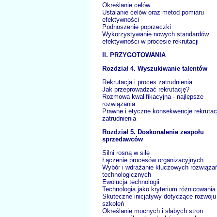
Określanie celów
Ustalanie celów oraz metod pomiaru
efektywności
Podnoszenie poprzeczki
Wykorzystywanie nowych standardów
efektywności w procesie rekrutacji
II. PRZYGOTOWANIA
Rozdział 4. Wyszukiwanie talentów
Rekrutacja i proces zatrudnienia
Jak przeprowadzać rekrutację?
Rozmowa kwalifikacyjna - najlepsze
rozwiązania
Prawne i etyczne konsekwencje rekrutacj
zatrudnienia
Rozdział 5. Doskonalenie zespołu
sprzedawców
Silni rosną w siłę
Łączenie procesów organizacyjnych
Wybór i wdrażanie kluczowych rozwiąza
technologicznych
Ewolucja technologii
Technologia jako kryterium różnicowania
Skuteczne inicjatywy dotyczące rozwoju 
szkoleń
Określanie mocnych i słabych stron