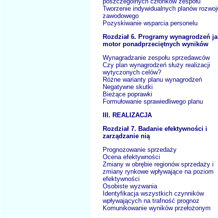
poszczególnych członków zespołu
Tworzenie indywidualnych planów rozwoj
zawodowego
Pozyskiwanie wsparcia personelu
Rozdział 6. Programy wynagrodzeń j
motor ponadprzeciętnych wyników
Wynagradzanie zespołu sprzedawców
Czy plan wynagrodzeń służy realizacji
wytyczonych celów?
Różne warianty planu wynagrodzeń
Negatywne skutki
Bieżące poprawki
Formułowanie sprawiedliwego planu
III. REALIZACJA
Rozdział 7. Badanie efektywności i
zarządzanie nią
Prognozowanie sprzedaży
Ocena efektywności
Zmiany w obrębie regionów sprzedaży i
zmiany rynkowe wpływające na poziom
efektywności
Osobiste wyzwania
Identyfikacja wszystkich czynników
wpływających na trafność prognoz
Komunikowanie wyników przełożonym