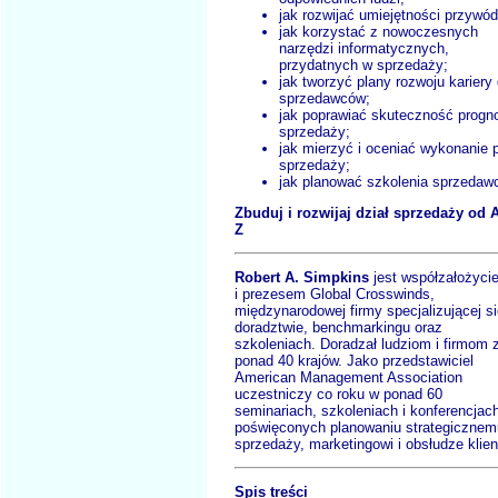
jak rozwijać umiejętności przywó
jak korzystać z nowoczesnych
narzędzi informatycznych,
przydatnych w sprzedaży;
jak tworzyć plany rozwoju kariery 
sprzedawców;
jak poprawiać skuteczność progn
sprzedaży;
jak mierzyć i oceniać wykonanie 
sprzedaży;
jak planować szkolenia sprzedaw
Zbuduj i rozwijaj dział sprzedaży od 
Z
Robert A. Simpkins
jest współzałożyci
i prezesem Global Crosswinds,
międzynarodowej firmy specjalizującej s
doradztwie, benchmarkingu oraz
szkoleniach. Doradzał ludziom i firmom 
ponad 40 krajów. Jako przedstawiciel
American Management Association
uczestniczy co roku w ponad 60
seminariach, szkoleniach i konferencjac
poświęconych planowaniu strategicznem
sprzedaży, marketingowi i obsłudze klien
Spis treści