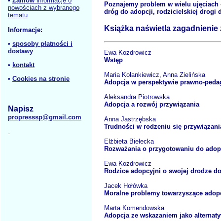
•
Zamów
informacje o
Poznajemy problem w wielu ujęciach 
nowościach z wybranego
dróg do adopcji, rodzicielskiej drog
tematu
Książka naświetla zagadnienie 
Informacje:
•
sposoby płatności i
dostawy
Ewa Kozdrowicz
Wstęp
•
kontakt
Maria Kolankiewicz, Anna Zielińska
•
Cookies na stronie
Adopcja w perspektywie prawno-peda
Aleksandra Piotrowska
Adopcja a rozwój przywiązania
Napisz
propresssp@gmail.com
Anna Jastrzębska
Trudności w rodzeniu się przywiązani
Elżbieta Bielecka
Rozważania o przygotowaniu do adop
Ewa Kozdrowicz
Rodzice adopcyjni o swojej drodze do
Jacek Hołówka
Moralne problemy towarzyszące adopc
Marta Komendowska
Adopcja ze wskazaniem jako alternaty