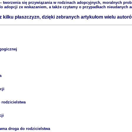
– tworzenia się przywiązania w rodzinach adopcyjnych, moralnych prob
i do adopcji ze wskazaniem, a także czytamy o przypadkach nieudanych
z kilku płaszczyzn, dzięki zebranych artykułom wielu autor
gogicznej
a
cji
 rodzicielstwa
ji
wna droga do rodzicielstwa