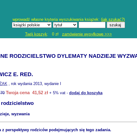
wprowadź własne kryteria wyszukiwania książek: (
jak szukać?
)
Twój koszyk
: 0 zł
zamówienie wysyłkowe >>>
NE RODZICIELSTWO DYLEMATY NADZIEJE WYZW
ICZ E. RED.
ŻAK
, rok wydania 2013, wydanie I
Twoja cena 41,52 zł
.70
+ 5% vat -
dodaj do koszyka
rodzicielstwo
zieje, wyzwania
 z perspektywy rodziców podejmujących się tego zadania.