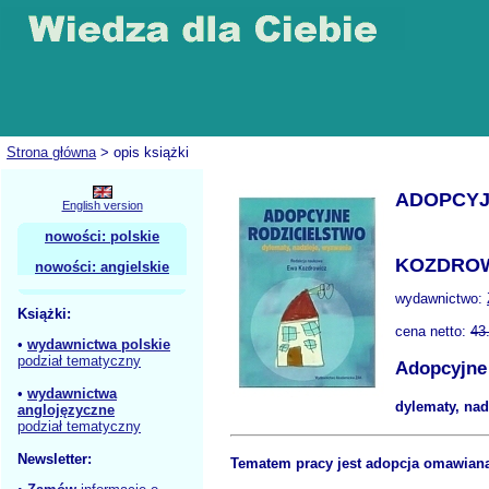
Strona główna
> opis książki
ADOPCYJ
English version
nowości: polskie
KOZDROW
nowości: angielskie
wydawnictwo:
Książki:
cena netto:
43
•
wydawnictwa polskie
podział tematyczny
Adopcyjne 
•
wydawnictwa
dylematy, nad
anglojęzyczne
podział tematyczny
Newsletter:
Tematem pracy jest adopcja omawiana