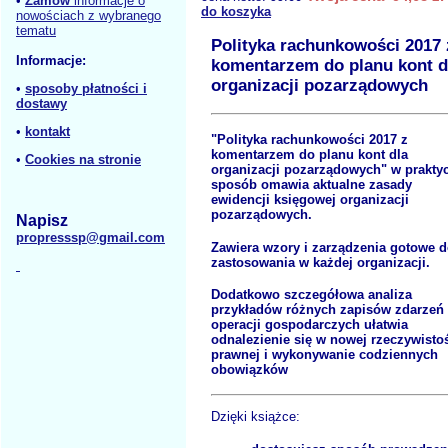
•
Zamów
informacje o
do koszyka
nowościach z wybranego
tematu
Polityka rachunkowości 2017 
Informacje:
komentarzem do planu kont d
organizacji pozarządowych
•
sposoby płatności i
dostawy
•
kontakt
"Polityka rachunkowości 2017 z
komentarzem do planu kont dla
•
Cookies na stronie
organizacji pozarządowych" w prakty
sposób omawia aktualne zasady
ewidencji księgowej organizacji
pozarządowych.
Napisz
propresssp@gmail.com
Zawiera wzory i zarządzenia gotowe 
zastosowania w każdej organizacji.
Dodatkowo szczegółowa analiza
przykładów różnych zapisów zdarzeń 
operacji gospodarczych ułatwia
odnalezienie się w nowej rzeczywisto
prawnej i wykonywanie codziennych
obowiązków
Dzięki książce: