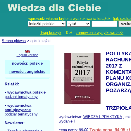
wprowadź własne kryteria wyszukiwania książek: (
jak szuka
Twój koszyk
: 0 zł
zamówienie wysyłkowe >>>
Strona główna
> opis książki
POLITYK
English version
RACHUN
nowości: polskie
2017 Z
KOMENT
nowości: angielskie
PLANU K
ORGANIZ
Książki:
POZARZ
•
wydawnictwa polskie
podział tematyczny
•
wydawnictwa
TRZPIOŁA
anglojęzyczne
podział tematyczny
wydawnictwo:
WIEDZA I PRAKTYKA
, rok
wydanie I
Newsletter:
Twoja cena 94,05 zł
cena netto:
99.00