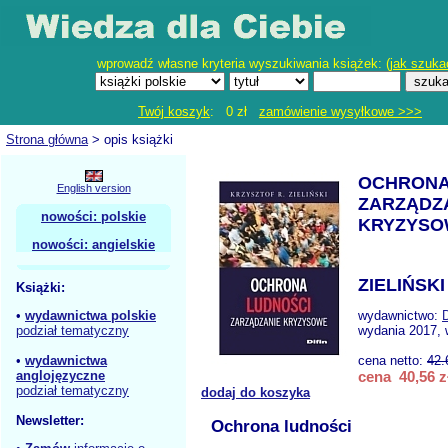
wprowadź własne kryteria wyszukiwania książek: (
jak szuka
Twój koszyk
: 0 zł
zamówienie wysyłkowe >>>
Strona główna
> opis książki
OCHRONA
English version
ZARZĄDZ
nowości: polskie
KRYZYSO
nowości: angielskie
ZIELIŃSKI
Książki:
•
wydawnictwa polskie
wydawnictwo:
podział tematyczny
wydania 2017, 
•
wydawnictwa
cena netto:
42.
anglojęzyczne
cena 40,56 z
podział tematyczny
dodaj do koszyka
Newsletter:
Ochrona ludności