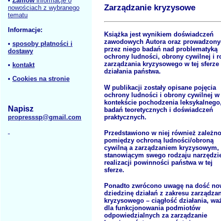
•
Zamów
informacje o
Zarządzanie kryzysowe
nowościach z wybranego
tematu
Informacje:
Książka jest wynikiem doświadczeń
zawodowych Autora oraz prowadzony
•
sposoby płatności i
przez niego badań nad problematyką
dostawy
ochrony ludności, obrony cywilnej i ro
zarządzania kryzysowego w tej sferze
•
kontakt
działania państwa.
•
Cookies na stronie
W publikacji zostały opisane pojęcia
ochrony ludności i obrony cywilnej w
kontekście pochodzenia leksykalnego
Napisz
badań teoretycznych i doświadczeń
praktycznych.
propresssp@gmail.com
Przedstawiono w niej również zależno
pomiędzy ochroną ludności/obroną
cywilną a zarządzaniem kryzysowym,
stanowiącym swego rodzaju narzędzi
realizacji powinności państwa w tej
sferze.
Ponadto zwrócono uwagę na dość no
dziedzinę działań z zakresu zarządza
kryzysowego – ciągłość działania, wa
dla funkcjonowania podmiotów
odpowiedzialnych za zarządzanie