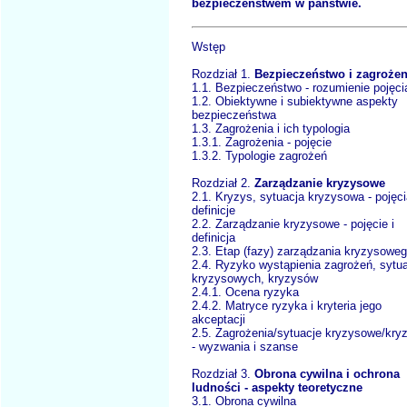
bezpieczeństwem w państwie.
Wstęp
Rozdział 1.
Bezpieczeństwo i zagrożen
1.1. Bezpieczeństwo - rozumienie pojęci
1.2. Obiektywne i subiektywne aspekty
bezpieczeństwa
1.3. Zagrożenia i ich typologia
1.3.1. Zagrożenia - pojęcie
1.3.2. Typologie zagrożeń
Rozdział 2.
Zarządzanie kryzysowe
2.1. Kryzys, sytuacja kryzysowa - pojęci
definicje
2.2. Zarządzanie kryzysowe - pojęcie i
definicja
2.3. Etap (fazy) zarządzania kryzysowe
2.4. Ryzyko wystąpienia zagrożeń, sytua
kryzysowych, kryzysów
2.4.1. Ocena ryzyka
2.4.2. Matryce ryzyka i kryteria jego
akceptacji
2.5. Zagrożenia/sytuacje kryzysowe/kry
- wyzwania i szanse
Rozdział 3.
Obrona cywilna i ochrona
ludności - aspekty teoretyczne
3.1. Obrona cywilna