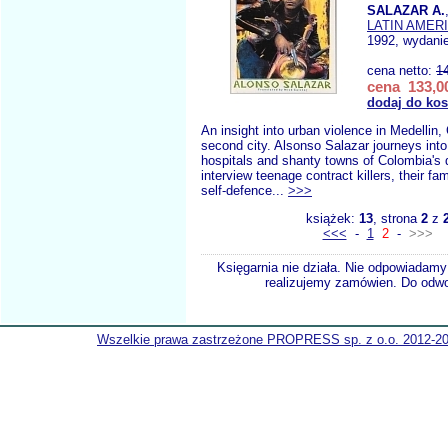
SALAZAR A.
LATIN AMER
1992, wydani
cena netto:
1
cena 133,00
dodaj do ko
An insight into urban violence in Medellin,
second city. Alsonso Salazar journeys into 
hospitals and shanty towns of Colombia's d
interview teenage contract killers, their fam
self-defence...
>>>
książek:
13
, strona
2
z
<<<
-
1
2
-
>>>
Księgarnia nie działa. Nie odpowiadamy 
realizujemy zamówien. Do odwol
Wszelkie prawa zastrzeżone PROPRESS sp. z o.o. 2012-2