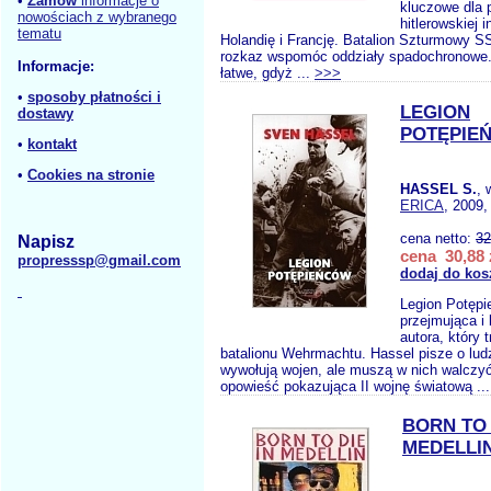
•
Zamów
informacje o
kluczowe dla 
nowościach z wybranego
hitlerowskiej i
tematu
Holandię i Francję. Batalion Szturmowy 
rozkaz wspomóc oddziały spadochronowe. 
Informacje:
łatwe, gdyż ...
>>>
•
sposoby płatności i
LEGION
dostawy
POTĘPIE
•
kontakt
•
Cookies na stronie
HASSEL S.
, 
ERICA
, 2009,
cena netto:
32
Napisz
cena 30,88 
propresssp@gmail.com
dodaj do kos
Legion Potępi
przejmująca i 
autora, który t
batalionu Wehrmachtu. Hassel pisze o ludz
wywołują wojen, ale muszą w nich walcz
opowieść pokazująca II wojnę światową ..
BORN TO 
MEDELLI