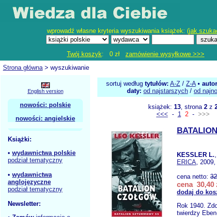
wprowadź własne kryteria wyszukiwania książek: (
jak szuka
Twój koszyk
: 0 zł
zamówienie wysyłkowe >>>
Strona główna
> wyszukiwanie
sortuj według
tytułów:
A-Z
/
Z-A
•
auto
daty:
od najstarszych
/
od najn
English version
nowości: polskie
książek:
13
, strona
2
z
<<<
-
1
2
-
>>>
nowości: angielskie
BATALIO
Książki:
•
wydawnictwa polskie
KESSLER L.
podział tematyczny
ERICA
, 2009,
•
wydawnictwa
cena netto:
32
anglojęzyczne
cena 30,40 
podział tematyczny
dodaj do kos
Newsletter:
Rok 1940. Zdob
twierdzy Eben