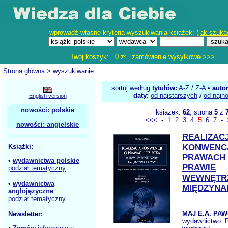
wprowadź własne kryteria wyszukiwania książek: (
jak szuka
Twój koszyk
: 0 zł
zamówienie wysyłkowe >>>
Strona główna
> wyszukiwanie
sortuj według
tytułów:
A-Z
/
Z-A
•
auto
daty:
od najstarszych
/
od najn
English version
nowości: polskie
książek:
62
, strona
5
z
<<<
-
1
2
3
4
5
6
7
-
nowości: angielskie
REALIZAC
Książki:
KONWENCJ
PRAWACH 
•
wydawnictwa polskie
PRAWIE
podział tematyczny
WEWNĘTRZ
•
wydawnictwa
MIĘDZYN
anglojęzyczne
podział tematyczny
MAJ E.A. PAW
Newsletter:
wydawnictwo: