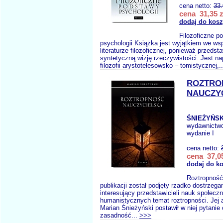
cena netto:
33
cena 31,35 z
dodaj do kos
Filozoficzne p
psychologii Książka jest wyjątkiem we ws
literaturze filozoficznej, ponieważ przedst
syntetyczną wizję rzeczywistości. Jest na
filozofii arystotelesowsko – tomistycznej,.
ROZTRO
NAUCZY
ŚNIEŻYŃSK
wydawnictw
wydanie I
cena netto:
cena 37,05
dodaj do k
Roztropność
publikacji został podjęty rzadko dostrzega
interesujący przedstawicieli nauk społeczn
humanistycznych temat roztropności. Jej a
Marian Śnieżyński postawił w niej pytanie 
zasadność...
>>>