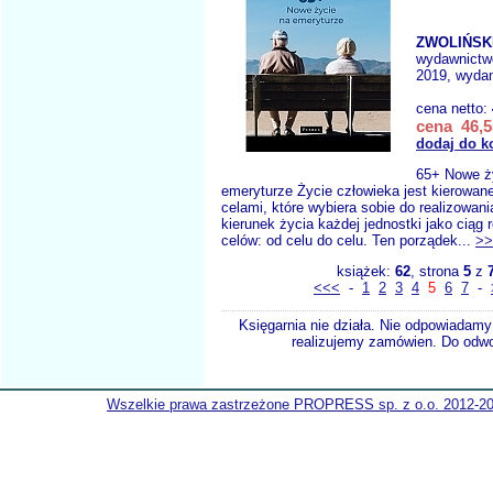
ZWOLIŃSKI
wydawnictw
2019, wydan
cena netto:
cena 46,5
dodaj do k
65+ Nowe ż
emeryturze Życie człowieka jest kierowan
celami, które wybiera sobie do realizowan
kierunek życia każdej jednostki jako ciąg r
celów: od celu do celu. Ten porządek...
>>
książek:
62
, strona
5
z
<<<
-
1
2
3
4
5
6
7
-
Księgarnia nie działa. Nie odpowiadamy 
realizujemy zamówien. Do odwol
Wszelkie prawa zastrzeżone PROPRESS sp. z o.o. 2012-2