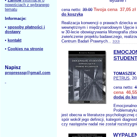
•
Zamów
informacje o
wydanie I
nowościach z wybranego
Twoja cena 37,05 zł
tematu
cena netto:
39.00
do koszyka
Informacje:
Realizacja konwencji o prawach dziecka w
•
sposoby płatności i
wewnętrznym i międzynarodowym Ujęcie in
dostawy
w 30-lecie obowiązywania Monografia zbio
zwieńczenie projektu badawczego, realiz
•
kontakt
Centrum Badań Prawnych...
>>>
•
Cookies na stronie
EMOCJO
STUDENT
Napisz
propresssp@gmail.com
TOMASZEK 
PETRUS
, 20
cena netto:
4
cena 46,55
dodaj do ko
Emocjonalno
Problematyka
jest obecna w literaturze psychologicznej o
spór wokół jego definicji, kategorii diagno
czy następstw nadal nie został rozstrzygni
WYPALEN