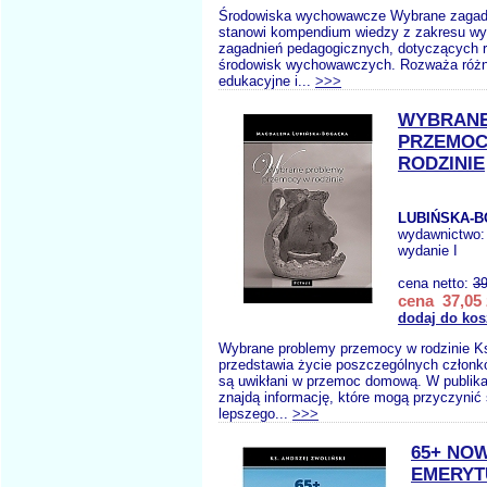
Środowiska wychowawcze Wybrane zagadn
stanowi kompendium wiedzy z zakresu w
zagadnień pedagogicznych, dotyczących r
środowisk wychowawczych. Rozważa różn
edukacyjne i...
>>>
WYBRANE
PRZEMOC
RODZINIE
LUBIŃSKA-B
wydawnictwo
wydanie I
cena netto:
39
cena 37,05 
dodaj do kos
Wybrane problemy przemocy w rodzinie K
przedstawia życie poszczególnych członkó
są uwikłani w przemoc domową. W publikac
znajdą informację, które mogą przyczynić 
lepszego...
>>>
65+ NOW
EMERYT