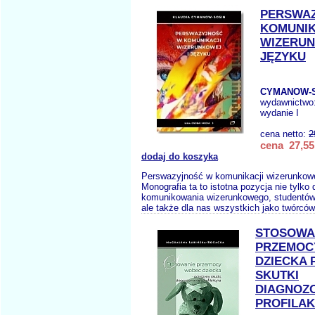
PERSWA
KOMUNIK
WIZERUN
JĘZYKU
CYMANOW-S
wydawnictwo
wydanie I
cena netto:
2
cena 27,55
dodaj do koszyka
Perswazyjność w komunikacji wizerunkowe
Monografia ta to istotna pozycja nie tylko
komunikowania wizerunkowego, studentów
ale także dla nas wszystkich jako twórców 
STOSOWA
PRZEMOC
DZIECKA 
SKUTKI
DIAGNOZO
PROFILA