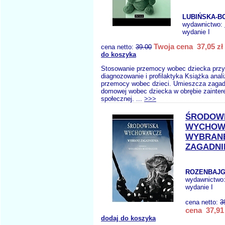
LUBIŃSKA-B
wydawnictwo:
wydanie I
Twoja cena 37,05 zł
cena netto:
39.00
do koszyka
Stosowanie przemocy wobec dziecka przyc
diagnozowanie i profilaktyka Książka anal
przemocy wobec dzieci. Umieszcza zagad
domowej wobec dziecka w obrębie zainter
społecznej. ...
>>>
ŚRODOW
WYCHOW
WYBRAN
ZAGADNI
ROZENBAJG
wydawnictwo
wydanie I
cena netto:
3
cena 37,91 
dodaj do koszyka