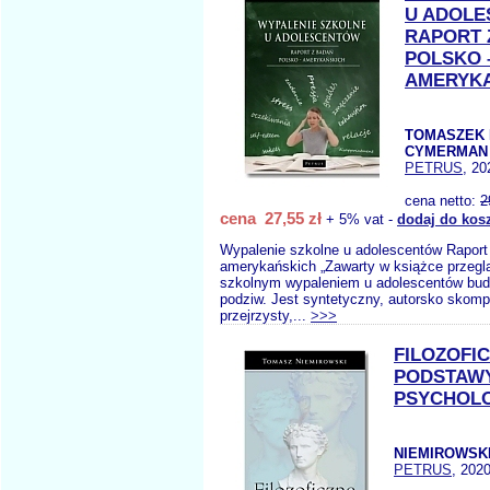
U ADOL
RAPORT 
POLSKO 
AMERYK
TOMASZEK 
CYMERMAN 
PETRUS
, 20
cena netto:
2
cena 27,55 zł
+ 5% vat -
dodaj do kos
Wypalenie szkolne u adolescentów Raport 
amerykańskich „Zawarty w książce przegl
szkolnym wypaleniem u adolescentów budz
podziw. Jest syntetyczny, autorsko skom
przejrzysty,...
>>>
FILOZOFI
PODSTAW
PSYCHOLO
NIEMIROWSKI
PETRUS
, 2020