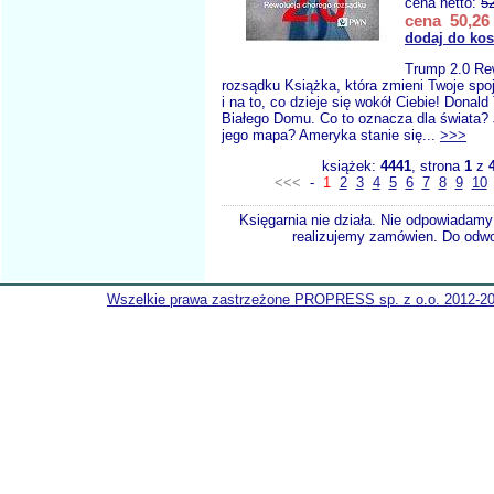
cena netto:
5
cena 50,26 
dodaj do ko
Trump 2.0 Re
rozsądku Książka, która zmieni Twoje spoj
i na to, co dzieje się wokół Ciebie! Donal
Białego Domu. Co to oznacza dla świata? 
jego mapa? Ameryka stanie się...
>>>
książek:
4441
, strona
1
z
<<<
-
1
2
3
4
5
6
7
8
9
10
Księgarnia nie działa. Nie odpowiadamy 
realizujemy zamówien. Do odwol
Wszelkie prawa zastrzeżone PROPRESS sp. z o.o. 2012-2