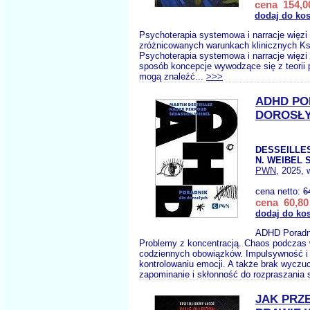
cena 154,00
dodaj do ko
Psychoterapia systemowa i narracje więz
zróżnicowanych warunkach klinicznych K
Psychoterapia systemowa i narracje więzi 
sposób koncepcje wywodzące się z teorii 
mogą znaleźć...
>>>
ADHD PO
DOROSŁ
DESSEILLE
N. WEIBEL S
PWN
, 2025, 
cena netto:
6
cena 60,80 
dodaj do ko
ADHD Poradni
Problemy z koncentracją. Chaos podczas
codziennych obowiązków. Impulsywność i 
kontrolowaniu emocji. A także brak wyczu
zapominanie i skłonność do rozpraszania s
JAK PRZ