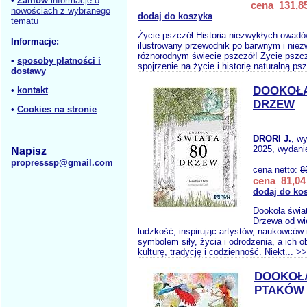
•
Zamów
informacje o
cena 131,85
nowościach z wybranego
dodaj do koszyka
tematu
Życie pszczół Historia niezwykłych owadó
Informacje:
ilustrowany przewodnik po barwnym i niez
różnorodnym świecie pszczół! Życie pszcz
•
sposoby płatności i
spojrzenie na życie i historię naturalną psz
dostawy
DOOKOŁA
•
kontakt
DRZEW
•
Cookies na stronie
DRORI J.
, w
2025, wydanie
Napisz
propresssp@gmail.com
cena netto:
8
cena 81,04 
dodaj do ko
Dookoła świa
Drzewa od wi
ludzkość, inspirując artystów, naukowców 
symbolem siły, życia i odrodzenia, a ich 
kulturę, tradycję i codzienność. Niekt...
>>
DOOKOŁA
PTAKÓW