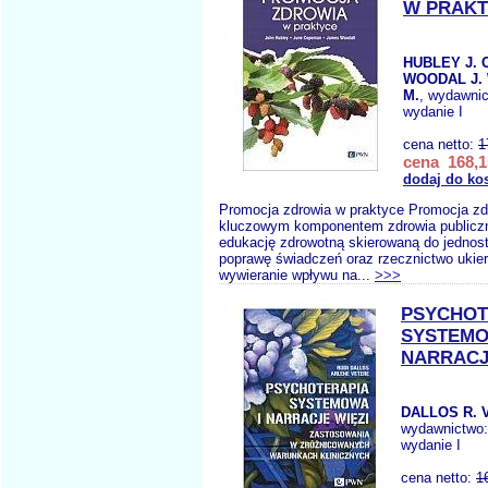
W PRAK
HUBLEY J. 
WOODAL J
M.
, wydawni
wydanie I
cena netto:
1
cena 168,1
dodaj do ko
Promocja zdrowia w praktyce Promocja zdr
kluczowym komponentem zdrowia publiczn
edukację zdrowotną skierowaną do jednost
poprawę świadczeń oraz rzecznictwo ukie
wywieranie wpływu na...
>>>
PSYCHOT
SYSTEMO
NARRACJ
DALLOS R. 
wydawnictwo
wydanie I
cena netto:
1