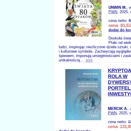
UNWIN M.
, 
PWN
, 2025, 
cena netto:
8
cena 81,51
dodaj do ko
Dookoła świa
Ptaki od wie
ludzi, inspirując niezliczone dzieła sztuki
i kulturowe symbole. Zachwycają wygląde
śpiewem, imponują umiejętnościami i zas
unikalnością....
>>>
KRYPTOA
ROLA W
DYWERSY
PORTFEL
INWESTY
MERCIK A.
,
PWN
, 2025, 
cena netto:
1
cena 131,8