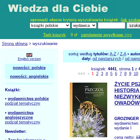
wprowadź własne kryteria wyszukiwania książek: (
jak szuka
Twój koszyk
: 0 zł
zamówienie wysyłkowe >>>
Strona główna
> wyszukiwanie
sortuj według
tytułów:
A-Z
/
Z-A
•
auto
daty:
od najstarszych
/
od najn
English version
nowości: polskie
książek:
4441
, strona
1
z
<<<
-
1
2
3
4
5
6
7
8
9
10
nowości: angielskie
ŻYCIE PS
Książki:
HISTORIA
NIEZWYK
•
wydawnictwa polskie
OWADÓW
podział tematyczny
•
wydawnictwa
anglojęzyczne
GROZINGER 
podział tematyczny
wydawnictwo
wydanie I
Newsletter:
cena netto:
13