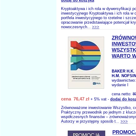
dodaj do koszyka
Kryptoaktywa i ich rola w dywersyfikacji po
inwestycyjnego Kryptoaktywa i ich rola w 
portfela inwestycyjnego to rzetelne i szcz
opracowanie przedstawiające potencjał k
nowoczesnych...
>>>
ZRÓWNO
INWESTO
WSZYSTK
WARTO W
BAKER H.K.
H.M. NOFSIN
wydawnictwo
wydanie I
cena netto:
8
cena 76,47 zł
+ 5% vat -
dodaj do kos
Zrównoważone inwestowanie Wszystko, co
Praktyczny przewodnik po jednym z kluc
współczesnych finansów – zrównoważony
Autorzy w przystępny sposób t...
>>>
PROMOC