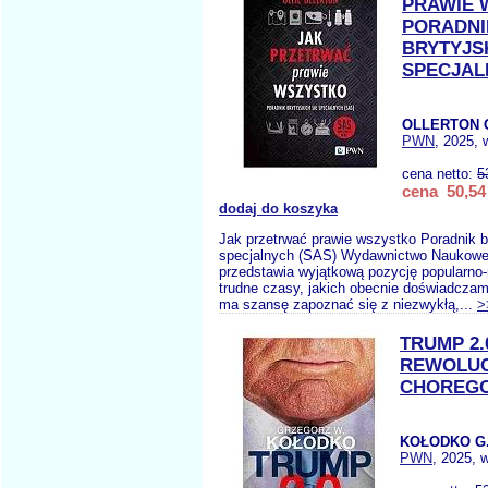
PRAWIE 
PORADNI
BRYTYJSK
SPECJAL
OLLERTON 
PWN
, 2025, 
cena netto:
5
cena 50,54 
dodaj do koszyka
Jak przetrwać prawie wszystko Poradnik br
specjalnych (SAS) Wydawnictwo Nauko
przedstawia wyjątkową pozycję popularno
trudne czasy, jakich obecnie doświadczam
ma szansę zapoznać się z niezwykłą,...
>
TRUMP 2.
REWOLU
CHOREGO
KOŁODKO G
PWN
, 2025, 