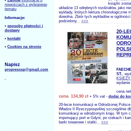
•
Zamów
informacje o
książki zost
nowościach z wybranego
układzie 13 odrębnych rozdziałów, jako ni
tematu
wykłady, których lektura chronologicznie 
dowolna. Zbiór tych wykładów w ogólnośc
Informacje:
podzielony...
>>>
•
sposoby płatności i
dostawy
20-LE
KOMU
•
kontakt
ODRO
•
Cookies na stronie
POLSC
REPR
Napisz
propresssp@gmail.com
FAECHE
ST.
, wy
KSIĘŻY
wydanie
cena ne
cena 134,90 zł
+ 5% vat -
dodaj do ko
20-lecie komunikacji w Odrodzonej Polsce
Władze II Rzeczypospolitej szczególnie db
komunikacji w odrodzonym kraju. W tym 
imponujący port w Gdyni, po rzekach i ka
barki towarowe i statki...
>>>