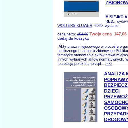
ZBIORO
MISIEJKO A.
RED.
, wydaw
WOLTERS KLUWER
, 2020, wydanie I
Twoja cena 147,06 
cena netto:
154.80
dodaj do koszyka
Akty prawa miejscowego w procesie orga
publicznego transportu zbiorowego Publik
tematykę stanowienia aktów prawa miejsc
innych wybranych aktów normatywnych, w
realizacją przez samorząd...
>>>
ANALIZA 
POPRAW
BEZPIEC
DZIECI
PRZEWOŻ
SAMOCH
OSOBOW
PRZYPADK
DROGOW