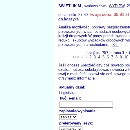
ŚWIETLIK M.
, wydawnictwo:
WYD PW
, 2
Twoja cena 35,91 zł
cena netto:
37.80
do koszyka
Analiza możliwości poprawy bezpieczeńst
przewożonych w samochodach osobowych
kolizji drogowych W pracy przedstawiono 
redukcji skutków wypadków drogowych wś
przewożonych samochodami...
>>>
książek:
757
, strona
1
z
<<<
-
1
2
3
4
5
6
7
8
9
10
Jeśli chcesz wiedzieć czy coś nowego poj
dziale, możesz subskrybować nowości z t
swój e-mail. Jeśli pojawi się coś nowego n
otrzymasz informację.
aktualny dział:
Logistyka
Twój e-mail:
zapisanie/wypisanie:
preferowany język: