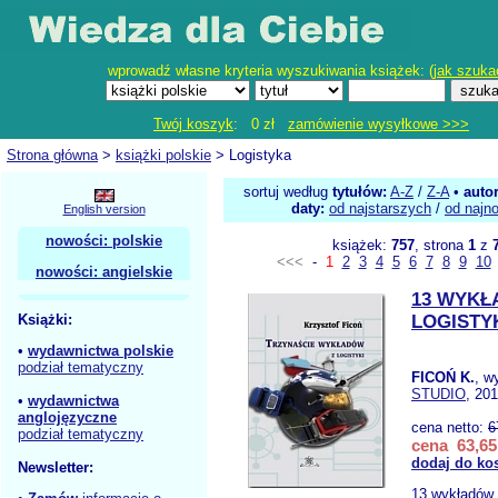
wprowadź własne kryteria wyszukiwania książek: (
jak szuka
Twój koszyk
: 0 zł
zamówienie wysyłkowe >>>
Strona główna
>
książki polskie
> Logistyka
sortuj według
tytułów:
A-Z
/
Z-A
•
auto
daty:
od najstarszych
/
od najn
English version
nowości: polskie
książek:
757
, strona
1
z
<<<
-
1
2
3
4
5
6
7
8
9
10
nowości: angielskie
13 WYKŁ
Książki:
LOGISTY
•
wydawnictwa polskie
podział tematyczny
FICOŃ K.
, w
STUDIO
, 20
•
wydawnictwa
anglojęzyczne
cena netto:
6
podział tematyczny
cena 63,65
dodaj do ko
Newsletter:
13 wykładów z