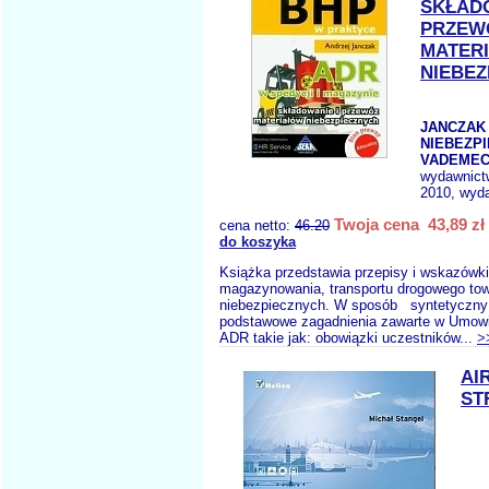
SKŁADO
PRZEW
MATER
NIEBEZ
JANCZAK 
NIEBEZP
VADEMEC
wydawnict
2010, wyda
Twoja cena 43,89 zł
cena netto:
46.20
do koszyka
Książka przedstawia przepisy i wskazówki
magazynowania, transportu drogowego to
niebezpiecznych. W sposób syntetyczny
podstawowe zagadnienia zawarte w Umowi
ADR takie jak: obowiązki uczestników...
>
AI
ST