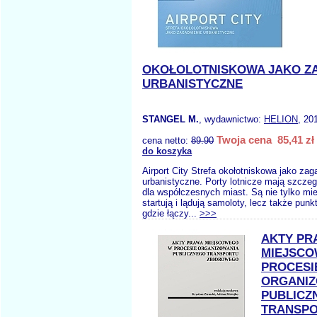
OKOŁOLOTNISKOWA JAKO Z
URBANISTYCZNE
STANGEL M.
, wydawnictwo:
HELION
, 20
Twoja cena 85,41 zł
cena netto:
89.90
do koszyka
Airport City Strefa okołotniskowa jako zag
urbanistyczne. Porty lotnicze mają szcze
dla współczesnych miast. Są nie tylko mi
startują i lądują samoloty, lecz także pun
gdzie łączy...
>>>
AKTY PR
MIEJSC
PROCESI
ORGANIZ
PUBLICZ
TRANSP