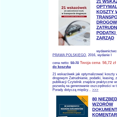
21 WSKA
OPTYMA
KOSZTY 
TRANSPO
DROGOW
ZATRUDN
PODATKI
ZARZĄD
wydawnictwo
PRAWA POLSKIEGO
, 2016, wydanie I
Twoja cena 56,72 zł
cena netto:
59.70
do koszyka
21 wskazówek jak optymalizować koszty w
drogowym Zatrudnianie, podatki, leasing,
publikacji Czytelnik znajdzie praktyczne 
pozwolą na generowanie oszczędności w t
Porady dotyczą między...
>>>
80 NIEZBĘ
WZORÓW
DOKUMENT
KOMENTAR