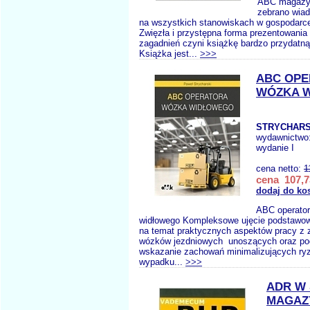
ABC magazyn
zebrano wia
na wszystkich stanowiskach w gospodarc
Zwięzła i przystępna forma prezentowani
zagadnień czyni książkę bardzo przydatn
Książka jest...
>>>
ABC OP
WÓZKA 
STRYCHARSK
wydawnictwo
wydanie I
cena netto:
1
cena 107,7
dodaj do ko
ABC operato
widłowego Kompleksowe ujęcie podstawo
na temat praktycznych aspektów pracy z
wózków jezdniowych unoszących oraz po
wskazanie zachowań minimalizujących ry
wypadku...
>>>
ADR W 
MAGAZ