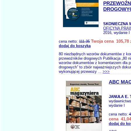
PRZEWOŹN
DROGOWY
SKONIECZNA 
OFICYNA PRA
2016, wydanie I
Twoja cena 105,78 
cena netto:
111.35
dodaj do koszyka
80 niezbędnych wzorów dokumentów z ko
przewoźników drogowych Publikacja „80 n
wzorów dokumentów z komentarzem dla p
drogowych” to zbiór najważniejszych doku
wykonującej przewozy ...
>>>
ABC MA
JANUŁA E. 
wydawnictw
wydanie I
cena netto:
4
cena 41,04
dodaj do ko