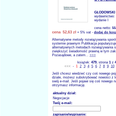
GŁODOWSKI 
wydawnictwo:
wydanie I
cena netto:
55
cena 52,63 zł
+ 5% vat -
dodaj do kos
Alternatywne metody rozwiązywania spor
systemie prawnym Publikacja popularyzuj
alternatywnych metodach rozwiązywania 
zwiększyć świadomość prawną w tym zakr
Pozasądowe, a zatem...
>>>
książek:
479
, strona
1
z
<<<
-
1
2
3
4
5
6
7
8
9
10
Jeśli chcesz wiedzieć czy coś nowego poj
dziale, możesz subskrybować nowości z t
swój e-mail. Jeśli pojawi się coś nowego n
otrzymasz informację.
aktualny dział:
Negocjacje
Twój e-mail:
zapisanie/wypisanie: