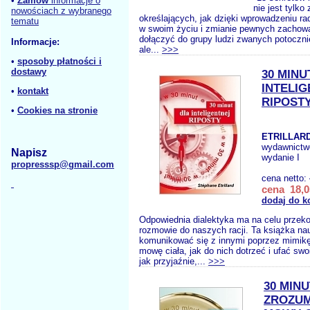
•
Zamów
informacje o
nie jest tylk
nowościach z wybranego
określających, jak dzięki wprowadzeniu r
tematu
w swoim życiu i zmianie pewnych zacho
dołączyć do grupy ludzi zwanych potoczni
Informacje:
ale...
>>>
•
sposoby płatności i
dostawy
30 MINU
INTELI
•
kontakt
RIPOST
•
Cookies na stronie
ETRILLARD
wydawnictw
Napisz
wydanie I
propresssp@gmail.com
cena netto:
cena 18,0
dodaj do k
Odpowiednia dialektyka ma na celu przeko
rozmowie do naszych racji. Ta książka nau
komunikować się z innymi poprzez mimikę,
mowę ciała, jak do nich dotrzeć i ufać sw
jak przyjaźnie,...
>>>
30 MIN
ZROZUM