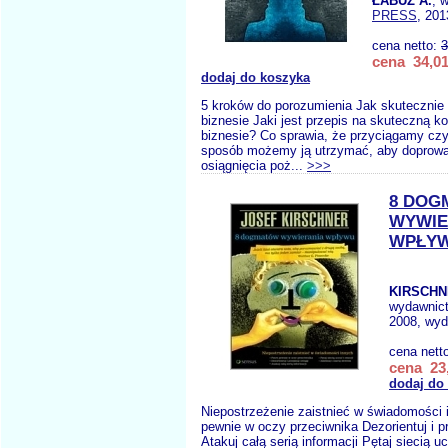
ŁABUZ A.
, 
PRESS
, 201
cena netto:
3
cena 34,01
dodaj do koszyka
5 kroków do porozumienia Jak skutecznie
biznesie Jaki jest przepis na skuteczną k
biznesie? Co sprawia, że przyciągamy cz
sposób możemy ją utrzymać, aby doprowa
osiągnięcia poż...
>>>
8 DOG
WYWIE
WPŁY
KIRSCHN
wydawnic
2008, wyd
cena nett
cena 23,
dodaj do
Niepostrzeżenie zaistnieć w świadomości 
pewnie w oczy przeciwnika Dezorientuj i 
Atakuj całą serią informacji Pętaj siecią u