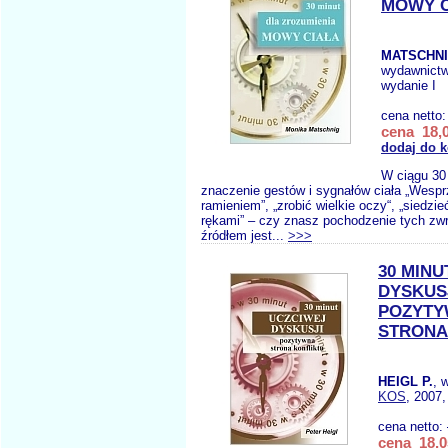
MOWY C
MATSCHNI
wydawnict
wydanie I
cena netto
cena 18,0
dodaj do 
W ciągu 30
znaczenie gestów i sygnałów ciała „Wesp
ramieniem”, „zrobić wielkie oczy“, „siedzi
rękami” – czy znasz pochodzenie tych zw
źródłem jest...
>>>
30 MINU
DYSKUS
POZYT
STRONA
HEIGL P.
, 
KOS
, 2007,
cena netto:
cena 18,0