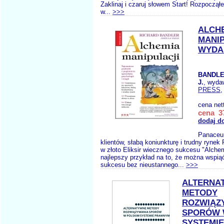
Zaklinaj i czaruj słowem Start! Rozpoczął
w...
>>>
ALCH
MANIP
WYDAN
BANDLE
J.
, wyda
PRESS
,
cena net
cena 37
dodaj d
Panaceu
klientów, słabą koniunkturę i trudny ryne
w złoto Eliksir wiecznego sukcesu "Alche
najlepszy przykład na to, że można wspią
sukcesu bez nieustannego...
>>>
ALTERNA
METODY
ROZWIĄZ
SPORÓW 
SYSTEMI