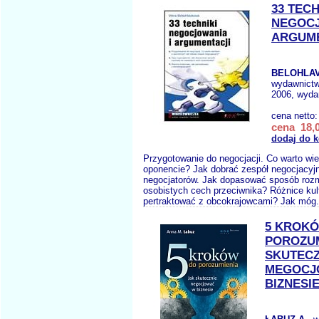
33 TECH
NEGOCJ
ARGUME
BELOHLAV
wydawnict
2006, wydan
cena netto
cena 18,0
dodaj do 
Przygotowanie do negocjacji. Co warto wie
oponencie? Jak dobrać zespół negocjacyj
negocjatorów. Jak dopasować sposób ro
osobistych cech przeciwnika? Różnice kul
pertraktować z obcokrajowcami? Jak móg.
5 KROK
POROZUM
SKUTECZ
MEGOCJ
BIZNESI