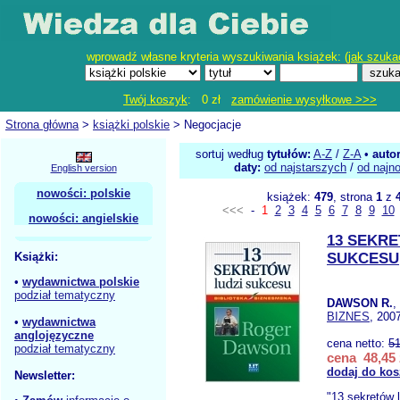
wprowadź własne kryteria wyszukiwania książek: (
jak szuka
Twój koszyk
: 0 zł
zamówienie wysyłkowe >>>
Strona główna
>
książki polskie
> Negocjacje
sortuj według
tytułów:
A-Z
/
Z-A
•
auto
daty:
od najstarszych
/
od najn
English version
nowości: polskie
książek:
479
, strona
1
z
<<<
-
1
2
3
4
5
6
7
8
9
10
nowości: angielskie
13 SEKRE
Książki:
SUKCESU
•
wydawnictwa polskie
podział tematyczny
DAWSON R.
,
BIZNES
, 200
•
wydawnictwa
anglojęzyczne
cena netto:
51
podział tematyczny
cena 48,45 
dodaj do kos
Newsletter:
"13 sekretów 