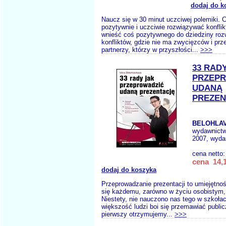
dodaj do k
Naucz się w 30 minut uczciwej polemiki. 
pozytywnie i uczciwie rozwiązywać konfli
wnieść coś pozytywnego do dziedziny roz
konfliktów, gdzie nie ma zwycięzców i prz
partnerzy, którzy w przyszłości...
>>>
33 RAD
PRZEP
UDANĄ
PREZEN
BELOHLAV
wydawnict
2007, wydan
cena netto
cena 14,1
dodaj do koszyka
Przeprowadzanie prezentacji to umiejętnoś
się każdemu, zarówno w życiu osobistym,
Niestety, nie nauczono nas tego w szkołac
większość ludzi boi się przemawiać public
pierwszy otrzymujemy...
>>>