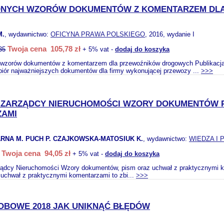
ĘDNYCH WZORÓW DOKUMENTÓW Z KOMENTARZEM D
M.
, wydawnictwo:
OFICYNA PRAWA POLSKIEGO
, 2016, wydanie I
Twoja cena 105,78 zł
35
+ 5% vat -
dodaj do koszyka
 wzorów dokumentów z komentarzem dla przewoźników drogowych Publikacj
biór najważniejszych dokumentów dla firmy wykonującej przewozy ...
>>>
ZARZĄDCY NIERUCHOMOŚCI WZORY DOKUMENTÓW P
AMI
RNA M. PUCH P. CZAJKOWSKA-MATOSIUK K.
, wydawnictwo:
WIEDZA I
Twoja cena 94,05 zł
+ 5% vat -
dodaj do koszyka
dcy Nieruchomości Wzory dokumentów, pism oraz uchwał z praktycznymi
uchwał z praktycznymi komentarzami to zbi...
>>>
OBOWE 2018 JAK UNIKNĄĆ BŁĘDÓW