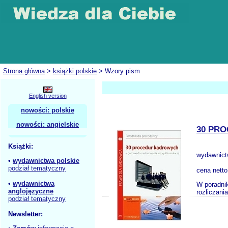
Strona główna
>
książki polskie
> Wzory pism
English version
nowości: polskie
nowości: angielskie
30 PR
Książki:
wydawnic
•
wydawnictwa polskie
podział tematyczny
cena nett
•
wydawnictwa
W poradnik
anglojęzyczne
rozliczani
podział tematyczny
Newsletter: