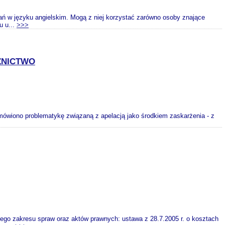
ań w języku angielskim. Mogą z niej korzystać zarówno osoby znające
u u...
>>>
ZNICTWO
ówiono problematykę związaną z apelacją jako środkiem zaskarżenia - z
iego zakresu spraw oraz aktów prawnych: ustawa z 28.7.2005 r. o kosztach