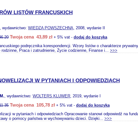
ORÓW LISTÓW FRANCUSKICH
, wydawnictwo:
WIEDZA POWSZECHNA
, 2008, wydanie II
Twoja cena 43,89 zł
46.20
+ 5% vat -
dodaj do koszyka
ancuskiego podręcznika korespondencji. Wzory listów o charakterze prywatny
e rodzinne, Praca i zatrudnienie, Życie codzienne, Finanse i...
>>>
 NOWELIZACJI W PYTANIACH I ODPOWIEDZIACH
M.
, wydawnictwo:
WOLTERS KLUWER
, 2019, wydanie I
Twoja cena 105,78 zł
11.35
+ 5% vat -
dodaj do koszyka
lizacji w pytaniach i odpowiedziach Opracowanie stanowi odpowiedź na funda
tawy o pomocy państwa w wychowywaniu dzieci. Dzięki...
>>>