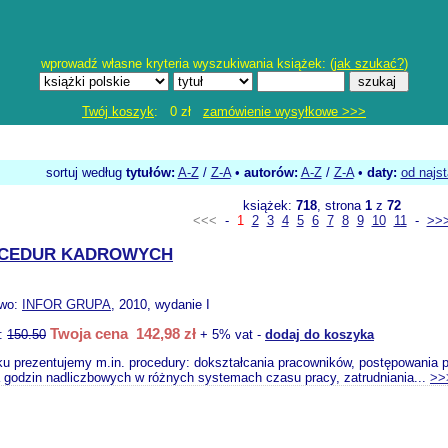
wprowadź własne kryteria wyszukiwania książek: (
jak szukać?
)
Twój koszyk
: 0 zł
zamówienie wysyłkowe >>>
sortuj według
tytułów:
A-Z
/
Z-A
•
autorów:
A-Z
/
Z-A
•
daty:
od najs
książek:
718
, strona
1
z
72
<<<
-
1
2
3
4
5
6
7
8
9
10
11
-
>>
OCEDUR KADROWYCH
two:
INFOR GRUPA
, 2010, wydanie I
Twoja cena 142,98 zł
o:
150.50
+ 5% vat -
dodaj do koszyka
u prezentujemy m.in. procedury: dokształcania pracowników, postępowania pra
a godzin nadliczbowych w różnych systemach czasu pracy, zatrudniania...
>>