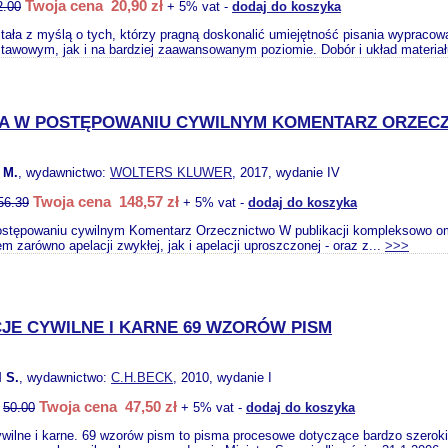
Twoja cena 20,90 zł
2.00
+ 5% vat -
dodaj do koszyka
ała z myślą o tych, którzy pragną doskonalić umiejętność pisania wypracow
tawowym, jak i na bardziej zaawansowanym poziomie. Dobór i układ materiał
A W POSTĘPOWANIU CYWILNYM KOMENTARZ ORZEC
 M.
, wydawnictwo:
WOLTERS KLUWER
, 2017, wydanie IV
Twoja cena 148,57 zł
56.39
+ 5% vat -
dodaj do koszyka
ostępowaniu cywilnym Komentarz Orzecznictwo W publikacji kompleksowo om
m zarówno apelacji zwykłej, jak i apelacji uproszczonej - oraz z...
>>>
JE CYWILNE I KARNE 69 WZORÓW PISM
 S.
, wydawnictwo:
C.H.BECK
, 2010, wydanie I
Twoja cena 47,50 zł
:
50.00
+ 5% vat -
dodaj do koszyka
ywilne i karne. 69 wzorów pism to pisma procesowe dotyczące bardzo szerok