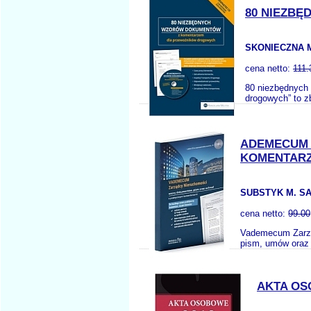
80 NIEZB
SKONIECZNA 
cena netto:
111.
80 niezbędnych
drogowych” to z
ADEMECUM 
KOMENTARZ
SUBSTYK M. SA
cena netto:
99.00
Vademecum Zarzą
pism, umów oraz 
AKTA OS