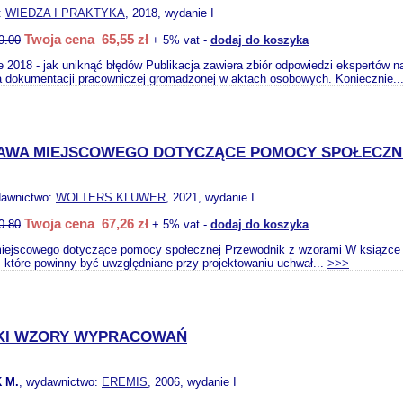
:
WIEDZA I PRAKTYKA
, 2018, wydanie I
Twoja cena 65,55 zł
9.00
+ 5% vat -
dodaj do koszyka
 2018 - jak uniknąć błędów Publikacja zawiera zbiór odpowiedzi ekspertów 
a dokumentacji pracowniczej gromadzonej w aktach osobowych. Koniecznie..
AWA MIEJSCOWEGO DOTYCZĄCE POMOCY SPOŁECZN
dawnictwo:
WOLTERS KLUWER
, 2021, wydanie I
Twoja cena 67,26 zł
0.80
+ 5% vat -
dodaj do koszyka
iejscowego dotyczące pomocy społecznej Przewodnik z wzorami W książce
 które powinny być uwzględniane przy projektowaniu uchwał...
>>>
KI WZORY WYPRACOWAŃ
 M.
, wydawnictwo:
EREMIS
, 2006, wydanie I