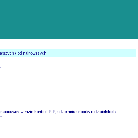
tarszych
/
od najnowszych
>
codawcy w razie kontroli PIP, udzielania urlopów rodzicielskich,
>