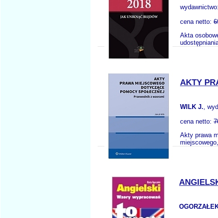
wydawnictwo
cena netto:
6
Akta osobowe
udostępniani
AKTY PR
WILK J.
, wy
cena netto:
7
Akty prawa m
miejscowego,
ANGIELS
OGORZAŁEK