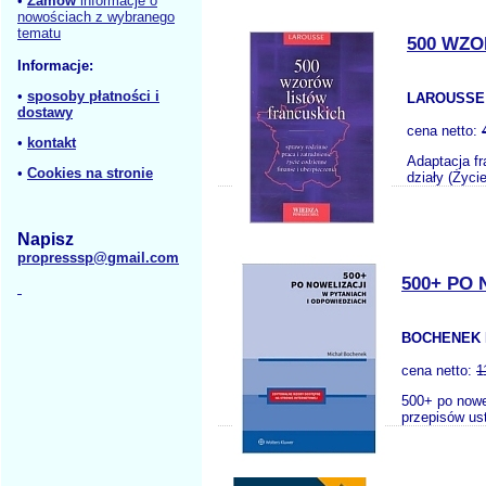
•
Zamów
informacje o
nowościach z wybranego
tematu
500 WZ
Informacje:
•
sposoby płatności i
LAROUSSE
dostawy
cena netto:
•
kontakt
Adaptacja fr
•
Cookies na stronie
działy (Życi
Napisz
propresssp@gmail.com
500+ PO
BOCHENEK 
cena netto:
1
500+ po nowe
przepisów us