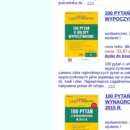
pracownika do...
>>>
100 PYTA
WYPOCZY
wydawnictwo:
wydanie I
cena netto:
33
cena 31,97 z
dodaj do kos
100 pytań o ur
wypoczynkowe 
zawiera zbiór najtrudniejszych pytań w za
wypoczynkowych jakie pojawiają się w pra
ds. kadr i płac. Najważniejsze zagadnieni
nabywania prawa do urlopu...
>>>
100 PYTAŃ
WYNAGRO
2015 R.
wydawnictwo:
wydanie I