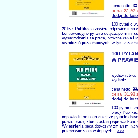
cena netto:
33
cena 31,97 z
dodaj do kos
100 pytań o w
2015 r. Publikacja zawiera odpowiedzi na 
kontrowersyjne pytania dotyczące m.in. u
wynagrodzenia za pracę, przyznawania i ro
świadczeń pozapłacowych, w tym z zakła
100 PYTA
W PRAWIE
wydawnictwo:
wydanie I
cena netto:
33
cena 31,92 z
dodaj do kos
100 pytań o z
pracy Publikac
odpowiedzi na najtrudniejsze pytania dot
prawie pracy, które zostaną wprowadzone 
Wyjaśnienia będą dotyczyły zmian m.in.: 
przeprowadzania wstępnych...
>>>