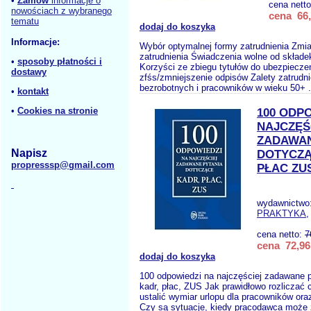
•
Zamów
informacje o
cena nett
nowościach z wybranego
cena 66,
tematu
dodaj do koszyka
Informacje:
Wybór optymalnej formy zatrudnienia Zmi
zatrudnienia Świadczenia wolne od składe
•
sposoby płatności i
Korzyści ze zbiegu tytułów do ubezpiecze
dostawy
zfśs/zmniejszenie odpisów Zalety zatrudn
bezrobotnych i pracowników w wieku 50+ .
•
kontakt
•
Cookies na stronie
100 ODP
NAJCZĘŚ
ZADAWAN
Napisz
DOTYCZĄ
propresssp@gmail.com
PŁAC ZU
wydawnictwo
PRAKTYKA
,
cena netto:
7
cena 72,96
dodaj do koszyka
100 odpowiedzi na najczęściej zadawane 
kadr, płac, ZUS Jak prawidłowo rozliczać
ustalić wymiar urlopu dla pracowników oraz
Czy są sytuacje, kiedy pracodawca może