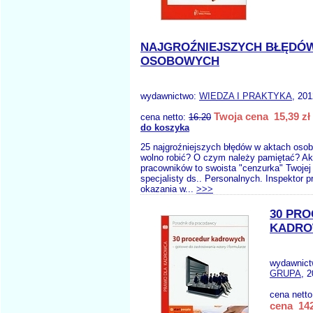
NAJGROŹNIEJSZYCH BŁĘDÓ
OSOBOWYCH
wydawnictwo:
WIEDZA I PRAKTYKA
, 201
Twoja cena 15,39 zł
cena netto:
16.20
do koszyka
25 najgroźniejszych błędów w aktach oso
wolno robić? O czym należy pamiętać? A
pracowników to swoista "cenzurka" Twojej
specjalisty ds.. Personalnych. Inspektor p
okazania w...
>>>
30 PR
KADR
wydawnic
GRUPA
, 
cena nett
cena 142