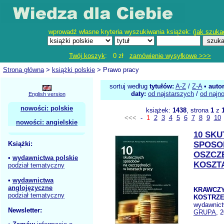
wprowadź własne kryteria wyszukiwania książek: (
jak szuka
Twój koszyk
: 0 zł
zamówienie wysyłkowe >>>
Strona główna
>
książki polskie
> Prawo pracy
sortuj według
tytułów:
A-Z
/
Z-A
•
auto
daty:
od najstarszych
/
od najn
English version
nowości: polskie
książek:
1438
, strona
1
z
<<<
-
1
2
3
4
5
6
7
8
9
10
nowości: angielskie
10 SK
Książki:
SPOSO
OSZCZ
•
wydawnictwa polskie
KOSZT
podział tematyczny
•
wydawnictwa
anglojęzyczne
KRAWCZY
podział tematyczny
KOSTRZE
wydawnic
Newsletter:
GRUPA
, 