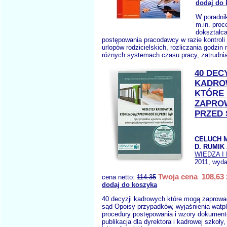
dodaj do 
W poradni
m.in. proc
dokształca
postępowania pracodawcy w razie kontroli 
urlopów rodzicielskich, rozliczania godzin
różnych systemach czasu pracy, zatrudnia
40 DEC
KADRO
KTÓRE
ZAPROW
PRZED 
CELUCH 
D. RUMIK 
WIEDZA I
2011, wyda
Twoja cena 108,63 
cena netto:
114.35
dodaj do koszyka
40 decyzji kadrowych które mogą zaprowa
sąd Opoisy przypadków, wyjaśnienia watpl
procedury postępowania i wzory dokumen
publikacja dla dyrektora i kadrowej szkoły