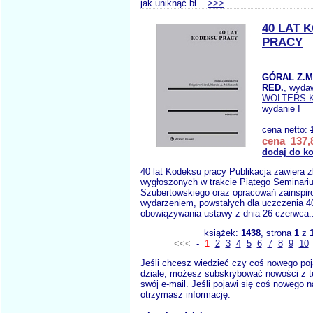
jak uniknąć bł...
>>>
40 LAT 
PRACY
GÓRAL Z.M
RED.
, wyda
WOLTERS 
wydanie I
cena netto:
cena 137,8
dodaj do k
40 lat Kodeksu pracy Publikacja zawiera z
wygłoszonych w trakcie Piątego Seminari
Szubertowskiego oraz opracowań zainspi
wydarzeniem, powstałych dla uczczenia 40
obowiązywania ustawy z dnia 26 czerwca.
książek:
1438
, strona
1
z
<<<
-
1
2
3
4
5
6
7
8
9
10
Jeśli chcesz wiedzieć czy coś nowego poj
dziale, możesz subskrybować nowości z t
swój e-mail. Jeśli pojawi się coś nowego n
otrzymasz informację.