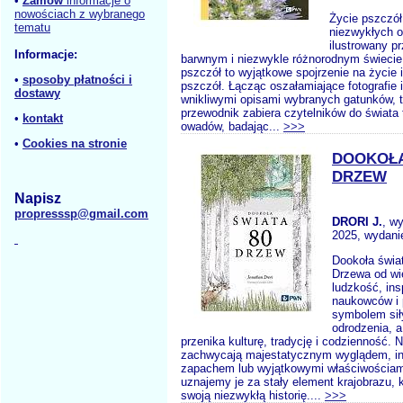
•
Zamów
informacje o
nowościach z wybranego
Życie pszczół
tematu
niezwykłych 
ilustrowany p
Informacje:
barwnym i niezwykle różnorodnym świecie
pszczół to wyjątkowe spojrzenie na życie i 
•
sposoby płatności i
pszczół. Łącząc oszałamiające fotografie i 
dostawy
wnikliwymi opisami wybranych gatunków, t
przewodnik zabiera czytelników do świata
•
kontakt
owadów, badając...
>>>
•
Cookies na stronie
DOOKOŁA
DRZEW
Napisz
propresssp@gmail.com
DRORI J.
, w
2025, wydanie
Dookoła świa
Drzewa od wi
ludzkość, ins
naukowców i 
symbolem siły
odrodzenia, 
przenika kulturę, tradycję i codzienność. N
zachwycają majestatycznym wyglądem, in
zapachem lub wyjątkowymi właściwościam
uznajemy je za stały element krajobrazu,
swoją niezwykłą historię....
>>>