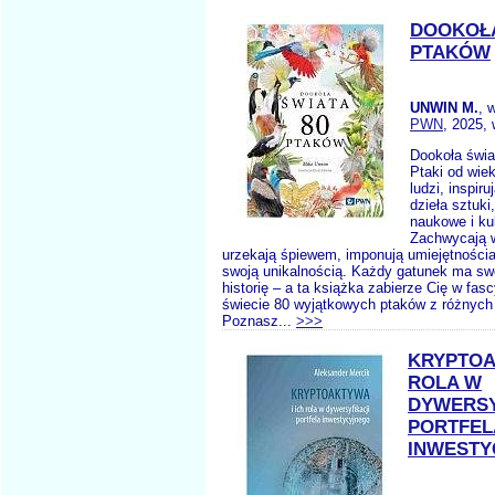
DOOKOŁA
PTAKÓW
UNWIN M.
, 
PWN
, 2025, 
Dookoła świa
Ptaki od wie
ludzi, inspiru
dzieła sztuki
naukowe i ku
Zachwycają 
urzekają śpiewem, imponują umiejętnościa
swoją unikalnością. Każdy gatunek ma sw
historię – a ta książka zabierze Cię w fas
świecie 80 wyjątkowych ptaków z różnych
Poznasz...
>>>
KRYPTOA
ROLA W
DYWERSY
PORTFEL
INWESTY