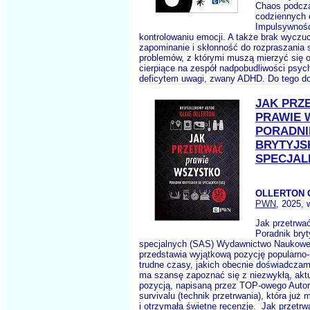
Chaos podcz
codziennych 
Impulsywność
kontrolowaniu emocji. A także brak wyczu
zapominanie i skłonność do rozpraszania s
problemów, z którymi muszą mierzyć się 
cierpiące na zespół nadpobudliwości psyc
deficytem uwagi, zwany ADHD. Do tego do
JAK PRZ
PRAWIE 
PORADNI
BRYTYJSK
SPECJAL
OLLERTON 
PWN
, 2025, 
Jak przetrwa
Poradnik bryty
specjalnych (SAS) Wydawnictwo Nauko
przedstawia wyjątkową pozycję popularno
trudne czasy, jakich obecnie doświadczam
ma szansę zapoznać się z niezwykłą, akt
pozycją, napisaną przez TOP-owego Autor
survivalu (technik przetrwania), która już 
i otrzymała świetne recenzje. Jak przetrw