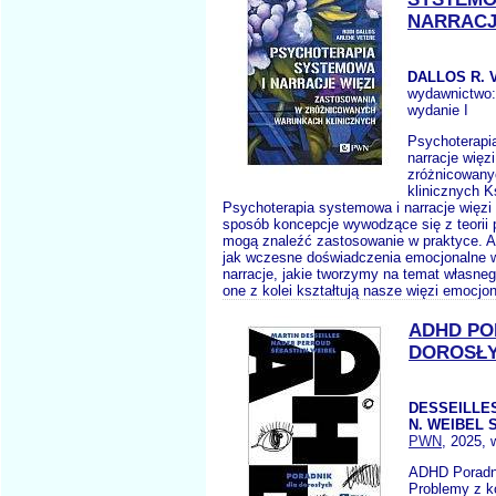
NARRACJ
DALLOS R. 
wydawnictwo
wydanie I
Psychoterapi
narracje więz
zróżnicowany
klinicznych K
Psychoterapia systemowa i narracje więzi 
sposób koncepcje wywodzące się z teorii 
mogą znaleźć zastosowanie w praktyce. A
jak wczesne doświadczenia emocjonalne 
narracje, jakie tworzymy na temat własneg
one z kolei kształtują nasze więzi emocjon
ADHD PO
DOROSŁ
DESSEILLE
N. WEIBEL S
PWN
, 2025, 
ADHD Poradni
Problemy z k