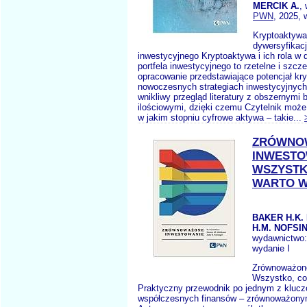
MERCIK A.
,
PWN
, 2025, 
Kryptoaktywa 
dywersyfikacji
inwestycyjnego Kryptoaktywa i ich rola w 
portfela inwestycyjnego to rzetelne i szcz
opracowanie przedstawiające potencjał k
nowoczesnych strategiach inwestycyjnych.
wnikliwy przegląd literatury z obszernymi
ilościowymi, dzięki czemu Czytelnik może 
w jakim stopniu cyfrowe aktywa – takie...
ZRÓWNO
INWESTO
WSZYSTK
WARTO W
BAKER H.K.
H.M. NOFSIN
wydawnictwo
wydanie I
Zrównoważon
Wszystko, co
Praktyczny przewodnik po jednym z kluc
współczesnych finansów – zrównoważony