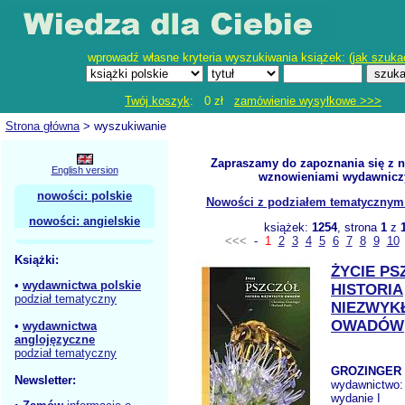
wprowadź własne kryteria wyszukiwania książek: (
jak szuka
Twój koszyk
: 0 zł
zamówienie wysyłkowe >>>
Strona główna
> wyszukiwanie
Zapraszamy do zapoznania się z 
English version
wznowieniami wydawnicz
nowości: polskie
Nowości z podziałem tematycznym - 
nowości: angielskie
książek:
1254
, strona
1
z
<<<
-
1
2
3
4
5
6
7
8
9
10
Książki:
ŻYCIE PS
•
wydawnictwa polskie
HISTORIA
podział tematyczny
NIEZWYK
OWADÓW
•
wydawnictwa
anglojęzyczne
podział tematyczny
GROZINGER 
Newsletter:
wydawnictwo
wydanie I