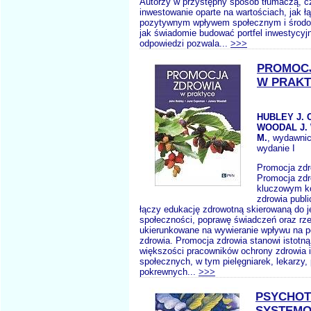
Autorzy w przystępny sposób tłumaczą, c
inwestowanie oparte na wartościach, jak ł
pozytywnym wpływem społecznym i środ
jak świadomie budować portfel inwestycyjn
odpowiedzi pozwala...
>>>
PROMOC
W PRAK
HUBLEY J. 
WOODAL J
M.
, wydawni
wydanie I
Promocja zdr
Promocja zdr
kluczowym 
zdrowia publi
łączy edukację zdrowotną skierowaną do j
społeczności, poprawę świadczeń oraz rz
ukierunkowane na wywieranie wpływu na po
zdrowia. Promocja zdrowia stanowi istotną
większości pracowników ochrony zdrowia i
społecznych, w tym pielęgniarek, lekarzy, 
pokrewnych...
>>>
PSYCHOT
SYSTEMO