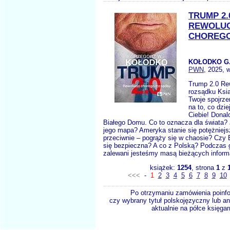
TRUMP 2.
REWOLU
CHOREGO
KOŁODKO G
PWN
, 2025, 
Trump 2.0 Re
rozsądku Ksią
Twoje spojrzen
na to, co dzie
Ciebie! Dona
Białego Domu. Co to oznacza dla świata? 
jego mapa? Ameryka stanie się potężniej
przeciwnie – pogrąży się w chaosie? Czy
się bezpieczna? A co z Polską? Podczas 
zalewani jesteśmy masą bieżących informac
książek:
1254
, strona
1
z
<<<
-
1
2
3
4
5
6
7
8
9
10
Po otrzymaniu zamówienia poinf
czy wybrany tytuł polskojęzyczny lub an
aktualnie na półce księgar