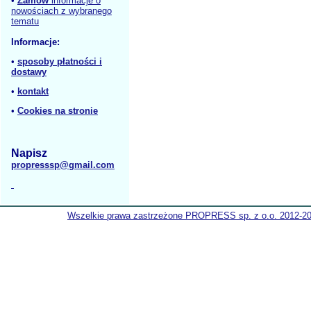
•
Zamów
informacje o
nowościach z wybranego
tematu
Informacje:
•
sposoby płatności i
dostawy
•
kontakt
•
Cookies na stronie
Napisz
propresssp@gmail.com
Wszelkie prawa zastrzeżone PROPRESS sp. z o.o. 2012-2