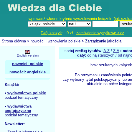
wprowadź własne kryteria wyszukiwania książek: (
jak szuka
Twój koszyk
: 0 zł
zamówienie wysyłkowe >>>
Strona główna
>
nowości i wznowienia polskie
> Zarządzanie jakością
sortuj według
tytułów:
A-Z
/
Z-A
•
auto
daty:
od najstarszych
/
od najn
English version
nowości: polskie
brak szukanych książek
nowości: angielskie
Po otrzymaniu zamówienia poinf
czy wybrany tytuł polskojęzyczny lub an
aktualnie na półce księgar
Książki:
•
wydawnictwa polskie
podział tematyczny
•
wydawnictwa
anglojęzyczne
podział tematyczny
Newsletter: