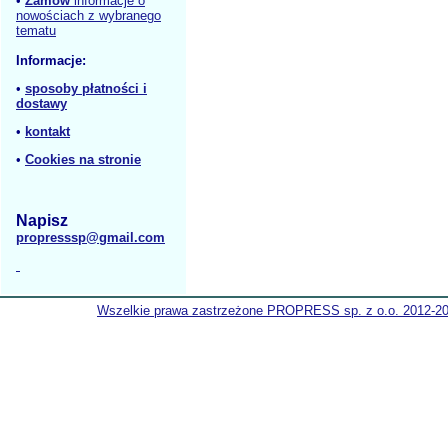
•
Zamów
informacje o
nowościach z wybranego
tematu
Informacje:
•
sposoby płatności i
dostawy
•
kontakt
•
Cookies na stronie
Napisz
propresssp@gmail.com
Wszelkie prawa zastrzeżone PROPRESS sp. z o.o. 2012-2