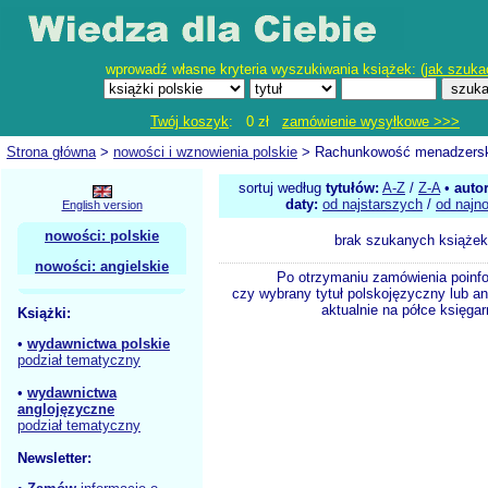
wprowadź własne kryteria wyszukiwania książek: (
jak szuka
Twój koszyk
: 0 zł
zamówienie wysyłkowe >>>
Strona główna
>
nowości i wznowienia polskie
> Rachunkowość menadzers
sortuj według
tytułów:
A-Z
/
Z-A
•
auto
daty:
od najstarszych
/
od najn
English version
nowości: polskie
brak szukanych książek
nowości: angielskie
Po otrzymaniu zamówienia poinf
czy wybrany tytuł polskojęzyczny lub an
aktualnie na półce księgar
Książki:
•
wydawnictwa polskie
podział tematyczny
•
wydawnictwa
anglojęzyczne
podział tematyczny
Newsletter: