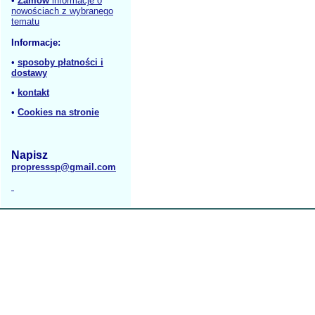
•
Zamów
informacje o
nowościach z wybranego
tematu
Informacje:
•
sposoby płatności i
dostawy
•
kontakt
•
Cookies na stronie
Napisz
propresssp@gmail.com