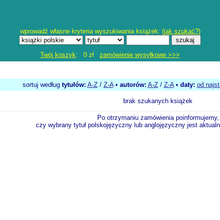
wprowadź własne kryteria wyszukiwania książek: (
jak szukać?
)
Twój koszyk
: 0 zł
zamówienie wysyłkowe >>>
sortuj według
tytułów:
A-Z
/
Z-A
•
autorów:
A-Z
/
Z-A
•
daty:
od najs
brak szukanych książek
Po otrzymaniu zamówienia poinformujemy,
czy wybrany tytuł polskojęzyczny lub anglojęzyczny jest aktualni