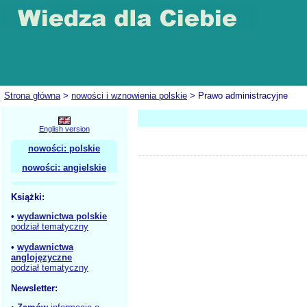
Strona główna
>
nowości i wznowienia polskie
> Prawo administracyjne
English version
nowości: polskie
nowości: angielskie
Książki:
•
wydawnictwa polskie
podział tematyczny
•
wydawnictwa
anglojęzyczne
podział tematyczny
Newsletter: