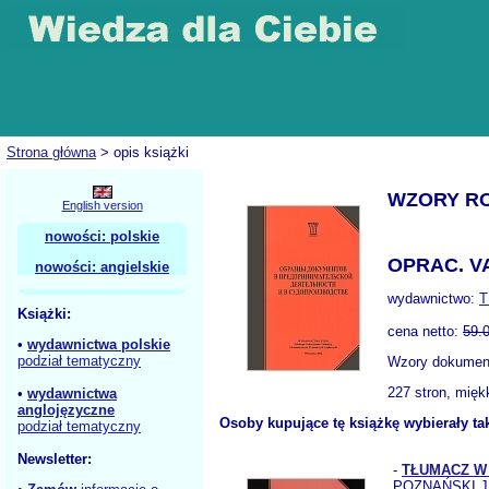
Strona główna
> opis książki
WZORY R
English version
nowości: polskie
OPRAC. V
nowości: angielskie
wydawnictwo:
T
Książki:
cena netto:
59.
•
wydawnictwa polskie
podział tematyczny
Wzory dokumentó
227 stron, mię
•
wydawnictwa
anglojęzyczne
Osoby kupujące tę książkę wybierały ta
podział tematyczny
Newsletter:
-
TŁUMACZ W
POZNAŃSKI J