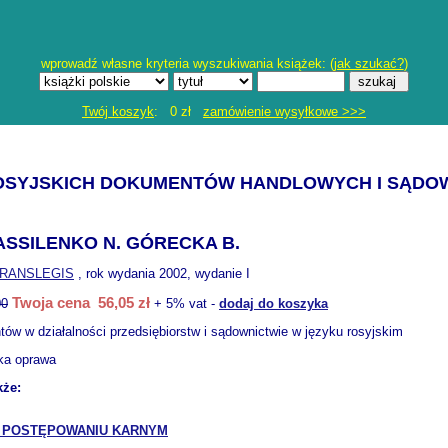
wprowadź własne kryteria wyszukiwania książek: (
jak szukać?
)
Twój koszyk
: 0 zł
zamówienie wysyłkowe >>>
OSYJSKICH DOKUMENTÓW HANDLOWYCH I SĄDO
ASSILENKO N. GÓRECKA B.
RANSLEGIS
, rok wydania 2002, wydanie I
Twoja cena 56,05 zł
00
+ 5% vat -
dodaj do koszyka
w w działalności przedsiębiorstw i sądownictwie w języku rosyjskim
kka oprawa
kże:
 POSTĘPOWANIU KARNYM
.