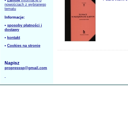
•
Zamów
informacje o
nowościach z wybranego
tematu
Informacje:
•
sposoby płatności i
dostawy
•
kontakt
•
Cookies na stronie
Napisz
propresssp@gmail.com