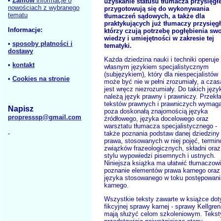
•
Zamów
informacje o
uzyskanie statusu tłumacza przysięgł
nowościach z wybranego
przygotowują się do wykonywania
tematu
tłumaczeń sądowych, a także dla
praktykujących już tłumaczy przysięg
Informacje:
którzy czują potrzebę pogłębienia swo
wiedzy i umiejętności w zakresie tej
•
sposoby płatności i
tematyki.
dostawy
Każda dziedzina nauki i techniki operuje
•
kontakt
własnym językiem specjalistycznym
(subjęzykiem), który dla niespecjalistów
•
Cookies na stronie
może być nie w pełni zrozumiały, a cza
jest wręcz niezrozumiały. Do takich jęz
należą język prawny i prawniczy. Przekł
tekstów prawnych i prawniczych wymaga
Napisz
poza doskonałą znajomością języka
propresssp@gmail.com
źródłowego, języka docelowego oraz
warsztatu tłumacza specjalistycznego -
także poznania podstaw danej dziedziny
prawa, stosowanych w niej pojęć, termin
związków frazeologicznych, składni oraz
stylu wypowiedzi pisemnych i ustnych.
Niniejsza książka ma ułatwić tłumaczowi
poznanie elementów prawa karnego oraz
języka stosowanego w toku postępowani
karnego.
Wszystkie teksty zawarte w książce do
fikcyjnej sprawy karnej - sprawy Kellgren
mają służyć celom szkoleniowym. Tekst