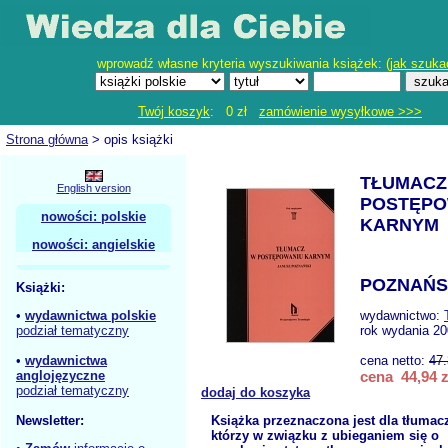
wprowadź własne kryteria wyszukiwania książek: (
jak szuka
Twój koszyk
: 0 zł
zamówienie wysyłkowe >>>
Strona główna
> opis książki
TŁUMACZ
English version
POSTĘPO
nowości: polskie
KARNYM
nowości: angielskie
POZNAŃSK
Książki:
•
wydawnictwa polskie
wydawnictwo:
podział tematyczny
rok wydania 20
•
wydawnictwa
cena netto:
47
anglojęzyczne
cena 44,94 z
podział tematyczny
dodaj do koszyka
Newsletter:
Książka przeznaczona jest dla tłumac
którzy w związku z ubieganiem się o