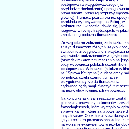
przedstawiają najważniejsze etapy
postępowania przygotowawczego (na
przykładzie dochodzenia) i postępowania
przed sądem (przebieg rozprawy sądowe
głównej). Tłumacz pozna również specyf
przekładu wykonywanego na Policji, w
prokuraturze i w sądzie, dowie się, jak
reagować w różnych sytuacjach, w jakic
znajdzie się podczas tłumaczenia.
Ze względu na założenie, że książka ma
służyć tłumaczom różnych języków obc
świadomie zrezygnowano z przytaczania
wypowiedzi cudzoziemców w języku ob
(szwedzkim) oraz z tłumaczenia na języ
obcy wypowiedzi polskich uczestników
postępowania. W książce (a także w film
pt. "Sprawa Kellgrena") cudzoziemcy m
po polsku, dzięki czemu tłumacze
przygotowujący się do tłumaczenia
sądowego będą mogli ćwiczyć tłumacze
na język obcy również ich wypowiedzi.
Na końcu książki zamieszczony został
glosariusz prawniczych terminów i zwią
frazeologicznych, które wystąpiły w opis
sprawie karnej i które są typowe także d
innych spraw. Obok haseł słownikowych
języku polskim pozostawiono wolne mie
na wpisanie ekwiwalentów w języku obc
dzięki czemu tłumacz ma możliwość