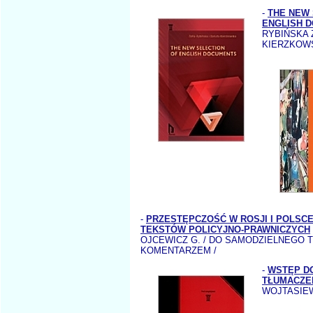
-
THE NEW 
ENGLISH 
RYBIŃSKA 
KIERZKOWS
-
PRZESTĘPCZOŚĆ W ROSJI I POLSC
TEKSTÓW POLICYJNO-PRAWNICZYCH
OJCEWICZ G. / DO SAMODZIELNEGO 
KOMENTARZEM /
-
WSTĘP DO
TŁUMACZE
WOJTASIEW