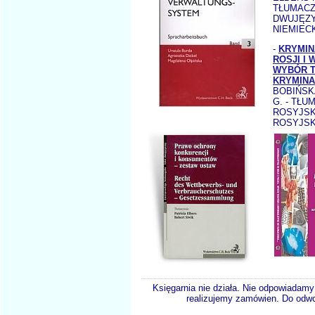
TŁUMACZ
DWUJĘZY
NIEMIEC
-
KRYMIN
ROSJI I
WYBÓR 
KRYMINA
BOBIŃSK
G. - TŁUM
ROSYJSKI
ROSYJSK
Księgarnia nie działa. Nie odpowiadamy 
realizujemy zamówien. Do odwol