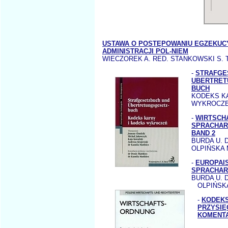
USTAWA O POSTĘPOWANIU EGZEKUC
ADMINISTRACJI POL-NIEM
WIECZOREK A. RED. STANKOWSKI S.
-
STRAFGE
UBERTRET
BUCH
KODEKS K
WYKROCZ
-
WIRTSCH
SPRACHAR
BAND 2
BURDA U. D
OLPIŃSKA 
-
EUROPAI
SPRACHAR
BURDA U. 
OLPIŃSK
-
KODEKS
PRZYSIĘ
KOMENT