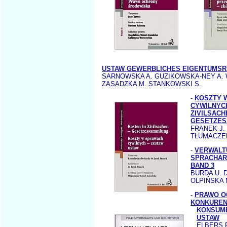
USTAW GEWERBLICHES EIGENTUMS
SARNOWSKA A. GUZIKOWSKA-NEY A.
ZASADZKA M. STANKOWSKI S.
-
KOSZTY 
CYWILNYC
ZIVILSACH
GESETZE
FRANEK J.
TŁUMACZE
-
VERWALT
SPRACHAR
BAND 3
BURDA U. D
OLPIŃSKA 
-
PRAWO O
KONKURENC
KONSUM
USTAW
ELBERS P