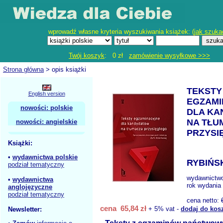
wprowadź własne kryteria wyszukiwania książek: (
jak szuka
Twój koszyk
: 0 zł
zamówienie wysyłkowe >>>
Strona główna
> opis książki
TEKSTY
English version
EGZAMI
nowości: polskie
DLA KA
NA TŁU
nowości: angielskie
PRZYSI
Książki:
•
wydawnictwa polskie
RYBIŃSK
podział tematyczny
wydawnictw
•
wydawnictwa
rok wydania 
anglojęzyczne
podział tematyczny
cena netto:
cena 65,84 zł
+ 5% vat -
dodaj do kos
Newsletter: