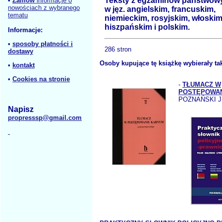
Teksty z egzaminów państwow
•
Zamów
informacje o
nowościach z wybranego
w jęz. angielskim, francuskim,
tematu
niemieckim, rosyjskim, włoskim
hiszpańskim i polskim.
Informacje:
•
sposoby płatności i
286 stron
dostawy
Osoby kupujące tę książkę wybierały ta
•
kontakt
•
Cookies na stronie
-
TŁUMACZ W
POSTĘPOWAN
POZNAŃSKI J
Napisz
propresssp@gmail.com