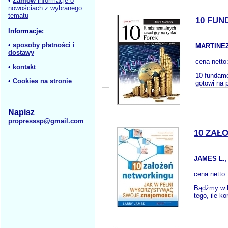
•
Zamów
informacje o
nowościach z wybranego
tematu
10 FUN
Informacje:
•
sposoby płatności i
MARTINEZ
dostawy
cena netto
•
kontakt
10 fundame
•
Cookies na stronie
gotowi na 
Napisz
propresssp@gmail.com
10 ZAŁ
JAMES L.
cena netto
Bądźmy w ko
tego, ile k