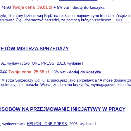
Twoja cena 39,81 zł
:
41.90
+ 5% vat -
dodaj do koszyka
sykę literatury biznesowej Bądź na bieżąco z najnowszymi trendami Znajdź 
nspirować Cię i dostarczyć narzędzi, za pomocą których zechcesz...
>>>
RETÓW MISTRZA SPRZEDAŻY
 A.
, wydawnictwo:
ONE PRESS
, 2013, wydanie I
Twoja cena 25,65 zł
7.00
+ 5% vat -
dodaj do koszyka
 Mistrza Sprzedaży Od ilu lat pracujesz jako sprzedawca? A może dopiero
ś sukcesy, ale i porażki. Wiesz, że pomimo kryzysów, wymagających klientów 
POSOBÓW NA PRZEJMOWANIE INICJATYWY W PRACY
, wydawnictwo:
HELION - ONE PRESS
, 2006, wydanie I