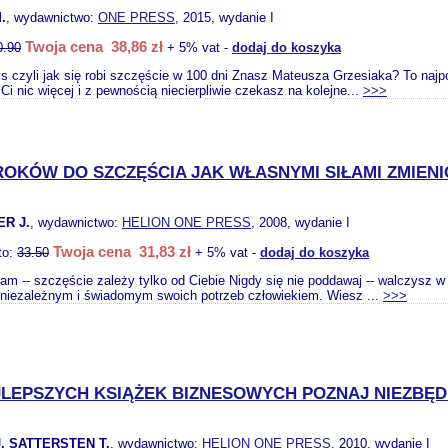
.
, wydawnictwo:
ONE PRESS
, 2015, wydanie I
Twoja cena 38,86 zł
0.90
+ 5% vat -
dodaj do koszyka
 czyli jak się robi szczęście w 100 dni Znasz Mateusza Grzesiaka? To najpop
Ci nic więcej i z pewnością niecierpliwie czekasz na kolejne...
>>>
ROKÓW DO SZCZĘŚCIA JAK WŁASNYMI SIŁAMI ZMIENI
ER J.
, wydawnictwo:
HELION ONE PRESS
, 2008, wydanie I
Twoja cena 31,83 zł
to:
33.50
+ 5% vat -
dodaj do koszyka
sam -- szczęście zależy tylko od Ciebie Nigdy się nie poddawaj -- walczysz w
niezależnym i świadomym swoich potrzeb człowiekiem. Wiesz ...
>>>
JLEPSZYCH KSIĄŻEK BIZNESOWYCH POZNAJ NIEZBĘ
. SATTERSTEN T.
, wydawnictwo:
HELION ONE PRESS
, 2010, wydanie I