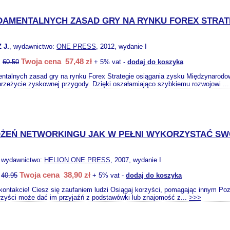
DAMENTALNYCH ZASAD GRY NA RYNKU FOREX STRAT
 J.
, wydawnictwo:
ONE PRESS
, 2012, wydanie I
Twoja cena 57,48 zł
:
60.50
+ 5% vat -
dodaj do koszyka
ntalnych zasad gry na rynku Forex Strategie osiągania zysku Międzynarodow
przeżycie zyskownej przygody. Dzięki oszałamiająco szybkiemu rozwojowi ..
OŻEŃ NETWORKINGU JAK W PEŁNI WYKORZYSTAĆ SW
, wydawnictwo:
HELION ONE PRESS
, 2007, wydanie I
Twoja cena 38,90 zł
:
40.95
+ 5% vat -
dodaj do koszyka
ntakcie! Ciesz się zaufaniem ludzi Osiągaj korzyści, pomagając innym Pozn
orzyści może dać im przyjaźń z podstawówki lub znajomość z...
>>>