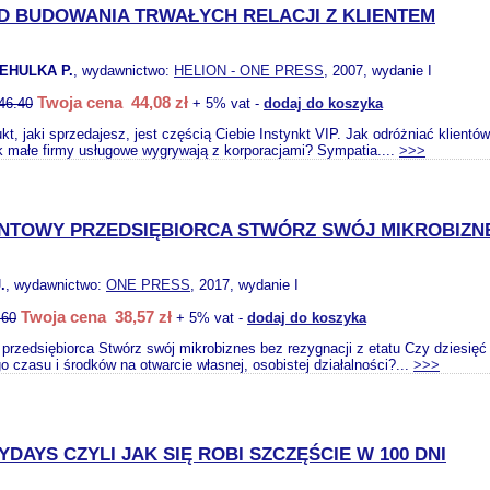
AD BUDOWANIA TRWAŁYCH RELACJI Z KLIENTEM
REHULKA P.
, wydawnictwo:
HELION - ONE PRESS
, 2007, wydanie I
Twoja cena 44,08 zł
46.40
+ 5% vat -
dodaj do koszyka
kt, jaki sprzedajesz, jest częścią Ciebie Instynkt VIP. Jak odróżniać klien
 małe firmy usługowe wygrywają z korporacjami? Sympatia....
>>>
NTOWY PRZEDSIĘBIORCA STWÓRZ SWÓJ MIKROBIZNE
.
, wydawnictwo:
ONE PRESS
, 2017, wydanie I
Twoja cena 38,57 zł
.60
+ 5% vat -
dodaj do koszyka
przedsiębiorca Stwórz swój mikrobiznes bez rezygnacji z etatu Czy dziesięć
o czasu i środków na otwarcie własnej, osobistej działalności?...
>>>
YDAYS CZYLI JAK SIĘ ROBI SZCZĘŚCIE W 100 DNI