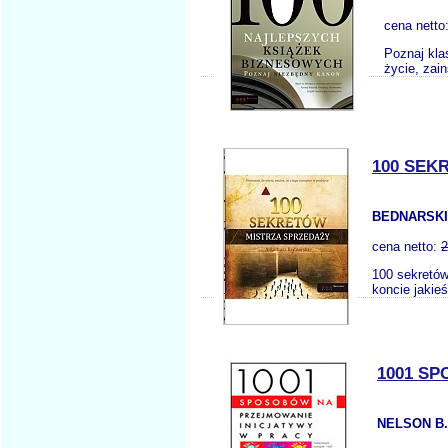
cena netto
Poznaj kla
życie, zai
100 SEK
BEDNARSKI
cena netto:
2
100 sekretów
koncie jakie
1001 S
NELSON B.