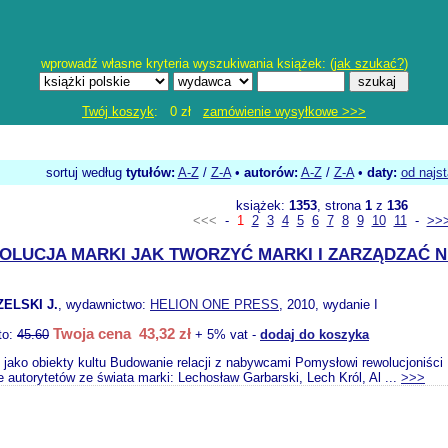
wprowadź własne kryteria wyszukiwania książek: (
jak szukać?
)
Twój koszyk
: 0 zł
zamówienie wysyłkowe >>>
sortuj według
tytułów:
A-Z
/
Z-A
•
autorów:
A-Z
/
Z-A
•
daty:
od najs
książek:
1353
, strona
1
z
136
<<<
-
1
2
3
4
5
6
7
8
9
10
11
-
>>
OLUCJA MARKI JAK TWORZYĆ MARKI I ZARZĄDZAĆ NI
ELSKI J.
, wydawnictwo:
HELION ONE PRESS
, 2010, wydanie I
Twoja cena 43,32 zł
to:
45.60
+ 5% vat -
dodaj do koszyka
 jako obiekty kultu Budowanie relacji z nabywcami Pomysłowi rewolucjoniśc
je autorytetów ze świata marki: Lechosław Garbarski, Lech Król, Al ...
>>>