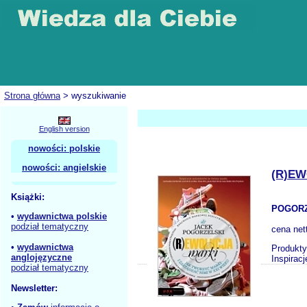
Strona główna
> wyszukiwanie
English version
nowości: polskie
nowości: angielskie
(R)EW
Książki:
POGORZ
•
wydawnictwa polskie
podział tematyczny
cena net
•
wydawnictwa
Produkty
anglojęzyczne
Inspirac
podział tematyczny
Newsletter: