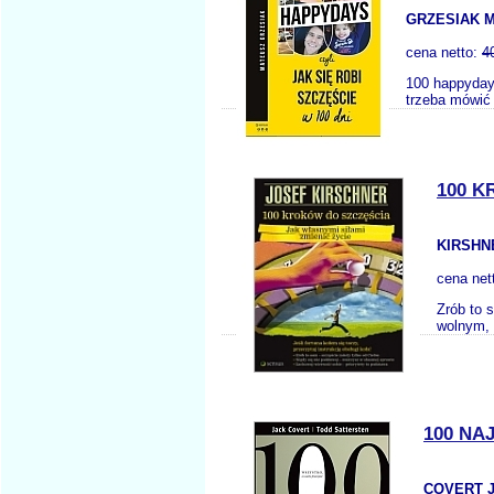
GRZESIAK M
cena netto:
4
100 happydays
trzeba mówić 
100 K
KIRSHN
cena net
Zrób to 
wolnym, 
100 NA
COVERT J