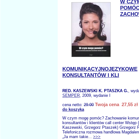
W CZY
POMÓC
ZACHO
KOMUNIKACYJNOJĘZYKOWE
KONSULTANTÓW I KLI
RED. KASZEWSKI K. PTASZKA G.
, wyd
SEMPER
, 2009, wydanie I
Twoja cena 27,55 zł
cena netto:
29.00
do koszyka
W czym mogę pomóc? Zachowanie komun
konsultantów i klientów call center Wstęp 
Kaszewski, Grzegorz Ptaszek) Grzegorz P
Telefoniczna rozmowa handlowa Magdalena
„Ja mam takie...
>>>