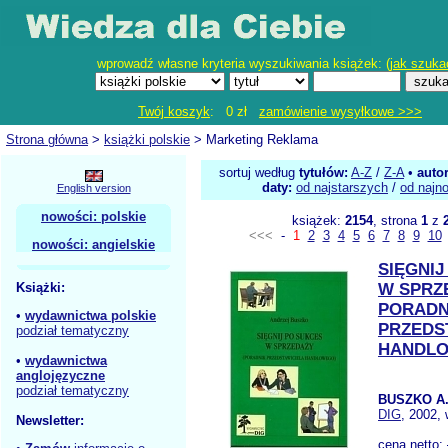
wprowadź własne kryteria wyszukiwania książek: (
jak szuka
Twój koszyk
: 0 zł
zamówienie wysyłkowe >>>
Strona główna
>
książki polskie
> Marketing Reklama
sortuj według
tytułów:
A-Z
/
Z-A
•
auto
daty:
od najstarszych
/
od najn
English version
nowości: polskie
książek:
2154
, strona
1
z
<<<
-
1
2
3
4
5
6
7
8
9
10
nowości: angielskie
SIĘGNIJ
Książki:
W SPRZ
PORADN
•
wydawnictwa polskie
PRZEDS
podział tematyczny
HANDL
•
wydawnictwa
anglojęzyczne
podział tematyczny
BUSZKO A
DIG
, 2002, 
Newsletter:
cena netto: