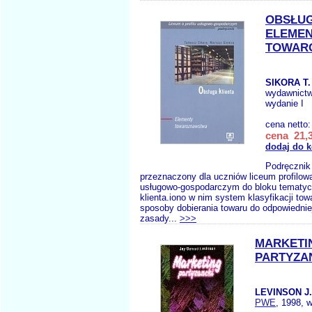
OBSŁUG
ELEME
TOWAR
SIKORA T.
wydawnict
wydanie I
cena netto
cena 21,3
dodaj do 
Podręcznik 
przeznaczony dla uczniów liceum profilowa
usługowo-gospodarczym do bloku tematyc
klienta.iono w nim system klasyfikacji tow
sposoby dobierania towaru do odpowiednie
zasady...
>>>
MARKETI
PARTYZA
LEVINSON J.
PWE
, 1998, 