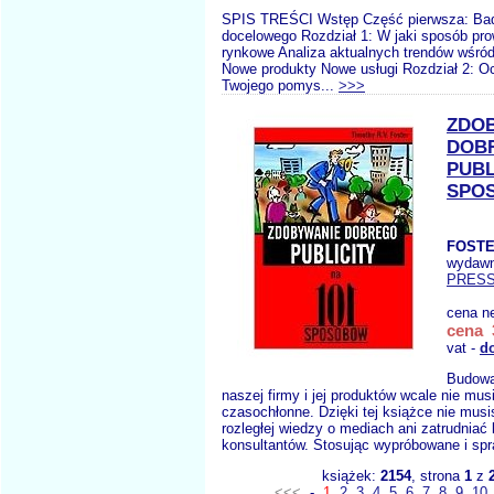
SPIS TREŚCI Wstęp Część pierwsza: Bad
docelowego Rozdział 1: W jaki sposób pr
rynkowe Analiza aktualnych trendów wśró
Nowe produkty Nowe usługi Rozdział 2: O
Twojego pomys...
>>>
ZDO
DOB
PUBL
SPO
FOSTE
wydawn
PRES
cena n
cena 3
vat -
d
Budowan
naszej firmy i jej produktów wcale nie musi
czasochłonne. Dzięki tej książce nie mus
rozległej wiedzy o mediach ani zatrudnia
konsultantów. Stosując wypróbowane i sp
książek:
2154
, strona
1
z
<<<
-
1
2
3
4
5
6
7
8
9
10