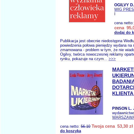
OGILVY D.
WIG PRE
I
cena netto
cena 95,0
dodaj do 
Publikacja jest obecnie niedostępna Wedł
powiedzenia połowa pieniędzy wydana na 
zmarnowana - problem w tym, że nie wiad
Ogilvy, twórca nowoczesnej reklamy opart
rynku, pokazuje na czym...
>>>
MARKET
UKIERU
BADANI
DOTARC
KLIENTA I
PINSON L. 
wydawnictw
WARSZAW
Twoja cena 53,30 zł
cena netto:
56.10
do koszyka