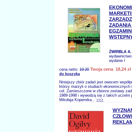
EKONOMI
MARKETI
ZARZĄDZ
ZADANIA
EGZAMI
WSTEPN
ŻWIRBLA A.
wydawnictwo
wydanie I
Twoja cena 18,24 zł
cena netto:
19.20
do koszyka
Niniejszy zbiór zadań jest owocem współp
którzy marzyli o studiach ekonomicznych i
cel. Zamieszczone w zbiorze zestawy zad
1989-1998 i wywodzą się z takich uczelni 
Mikołaja Kopernika...
>>>
WYZNA
CZŁOW
REKLA