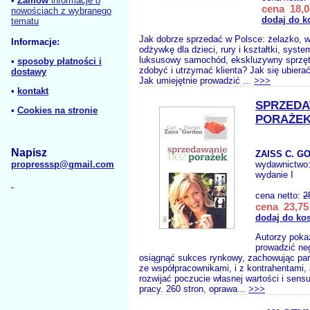
•
Zamów
informacje o
cena 18,0
nowościach z wybranego
dodaj do k
tematu
Jak dobrze sprzedać w Polsce: żelazko, w
Informacje:
odżywkę dla dzieci, rury i kształtki, syst
luksusowy samochód, ekskluzywny sprzęt
•
sposoby płatności i
zdobyć i utrzymać klienta? Jak się ubiera
dostawy
Jak umiejętnie prowadzić ...
>>>
•
kontakt
SPRZEDA
•
Cookies na stronie
PORAŻE
Napisz
ZAISS C. G
propresssp@gmail.com
wydawnictwo
wydanie I
cena netto:
2
cena 23,75 
dodaj do ko
Autorzy pokaz
prowadzić neg
osiągnąć sukces rynkowy, zachowując part
ze współpracownikami, i z kontrahentami, 
rozwijać poczucie własnej wartości i sen
pracy. 260 stron, oprawa...
>>>