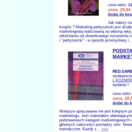
cena netto:
31
cena 29,64 
dodaj do kos
Jak należy ro
książki ? Marketing partyzancki jest dział
marketingową realizowaną na własną rękę, 
odróżnieniu od słownikowego rozumienia s
i "partyzancki" - w sposób przemyślany i..
PODST
MARKE
RED.GARB
wydawnict
L.KOŹMIŃ
wydanie I
cena netto
cena 28,8
dodaj do 
Niniejsze opracowanie nie jest kolejnym p
markietingu. Jest materiałem ułatwiający
podstawowych kategorii markietingowych i
głównych zależności pomiędzy nimi. Nowat
metodyczne. Każdy z...
>>>