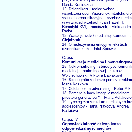
przykładzie blogów publicystycznych -
Dorota Konieczna
12. Dziennikarz i teolog wobec
współczesności. Wizerunek interlokutoró
sytuacja komunikacyjna i przekaz media
w wywiadach-rzekach (Jan Paweł II,
Benedykt XVI, Franciszek) - Aleksandra
Pethe
13. Wariacje wokół medialnej komedii - 
Olejniczak
14. O nadużywaniu emocji w tekstach
dziennikarskich - Rafał Śpiewak
Część III
Komunikacja medialna i marketingow
15. Nekromarketing i stereotypy komunik
medialnej i marketingowej - Łukasz
Wojciechowski, Viktória Babjakovd
16. Scenografia v obrazę printovej rekla
Maria Koskova
17. Celebrities in advertising - Peter Mik
18. Percepcia body image v medialnom
priestore generaciou Y - Ivana Polakevi
19. Typologicka struktura medialnych hr
adolescentov - Hana Pravdova, Andrea
Koltaiova
Część IV
Odpowiedzialność dziennikarza,
odpowiedzialność mediów