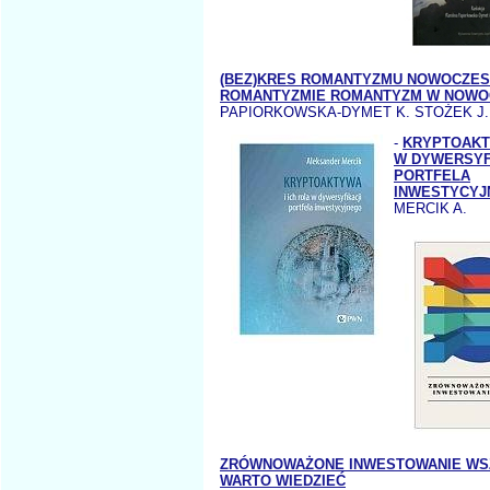
(BEZ)KRES ROMANTYZMU NOWOCZE
ROMANTYZMIE ROMANTYZM W NOWO
PAPIORKOWSKA-DYMET K. STOŻEK J.
-
KRYPTOAKTY
W DYWERSYF
PORTFELA
INWESTYCYJ
MERCIK A.
ZRÓWNOWAŻONE INWESTOWANIE WS
WARTO WIEDZIEĆ