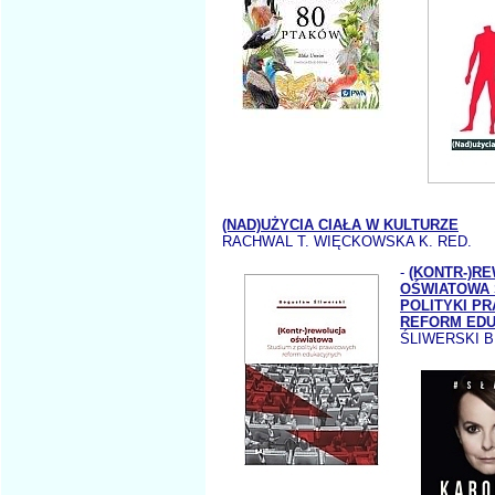
(NAD)UŻYCIA CIAŁA W KULTURZE
RACHWAL T. WIĘCKOWSKA K. RED.
-
(KONTR-)R
OŚWIATOWA 
POLITYKI P
REFORM ED
ŚLIWERSKI B