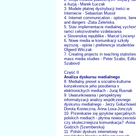
a iluzją - Marek Łuczak
3. Modele płatnej dystrybucji treści w
Internecie - Sebastian Musiol
4. Internet communication - options, bene
and dangers -Zlata Żeleńska.
5. Stav implementacie medialnej vychov
ramci celozivotneho vzdelavania
v Slovenskej republike - Marcel Lincenyi
6. Nowe media w komunikacji szkoły
wyższej - opinie i preferencje studentów 
Olgierd Witczak
7. Creating projects in teaching statisties
mass media studies - Peter Szabo, Edit
Szabovd
Część II
Analiza dyskursu medialnego
8. Medialny preset a socialno-kulturne
konzekvencie jeho posobenia v
elektronickych mediach - Juraj Rusnak
9. Uwarunkowania i perspektywy
informatyzacji analizy współczesnego
dyskursu medialnego - Jerzy Gołuchowsk
Dorota Konieczna, Anna Losa-Jonczyk
10. Przenikanie się języków specjalnych
polskich mediach - płynna nowoczesnoś
czy skuteczniejsza komunikacja? -Anna
Godzich (Szemberska)
11. Polski dyskurs internetowy na