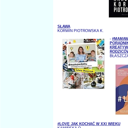
SŁAWA
KORWIN PIOTROWSKA K.
-
#MAMAW
PORADNI
KREATYW
RODZICÓ
BŁASZCZA
#LOVE JAK KOCHAĆ W XXI WIEKU