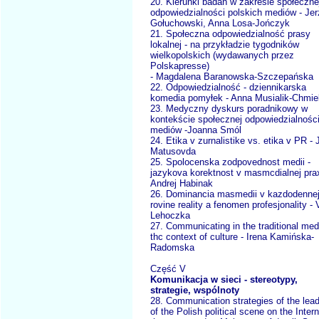
20. Kierunki badań w zakresie społeczne
odpowiedzialności polskich mediów - Jer
Gołuchowski, Anna Losa-Jończyk
21. Społeczna odpowiedzialność prasy
lokalnej - na przykładzie tygodników
wielkopolskich (wydawanych przez
Polskapresse)
- Magdalena Baranowska-Szczepańska
22. Odpowiedzialność - dziennikarska
komedia pomyłek - Anna Musialik-Chmie
23. Medyczny dyskurs poradnikowy w
kontekście społecznej odpowiedzialnośc
mediów -Joanna Smól
24. Etika v zurnalistike vs. etika v PR -
Matusovda
25. Spolocenska zodpovednost medii -
jazykova korektnost v masmcdialnej prax
Andrej Habinak
26. Dominancia masmedii v kazdodenne
rovine reality a fenomen profesjonality - 
Lehoczka
27. Communicating in the traditional med
thc context of culture - Irena Kamińska-
Radomska
Część V
Komunikacja w sieci - stereotypy,
strategie, wspólnoty
28. Communication strategies of the lea
of the Polish political scene on the Intern