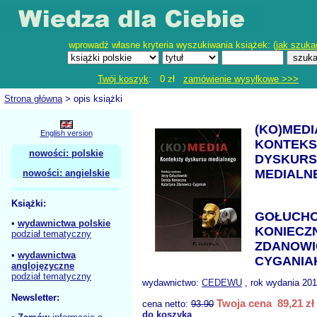
wprowadź własne kryteria wyszukiwania książek: (
jak szuka
Twój koszyk
: 0 zł
zamówienie wysyłkowe >>>
Strona główna
> opis książki
(KO)MEDI
English version
KONTEKS
nowości: polskie
DYSKUR
MEDIALN
nowości: angielskie
Książki:
GOŁUCHO
•
wydawnictwa polskie
KONIECZN
podział tematyczny
ZDANOWI
•
wydawnictwa
CYGANIAK
anglojęzyczne
podział tematyczny
wydawnictwo:
CEDEWU
, rok wydania 201
Newsletter:
Twoja cena 89,21 zł
cena netto:
93.90
do koszyka