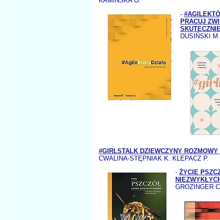
KAMIŃSKA O.
-
#AGILEKT
PRACUJ ZWI
SKUTECZNI
DUSIŃSKI M
#GIRLSTALK DZIEWCZYNY ROZMOWY 
CWALINA-STĘPNIAK K. KLEPACZ P.
-
ŻYCIE PSZC
NIEZWYKŁYC
GROZINGER C.