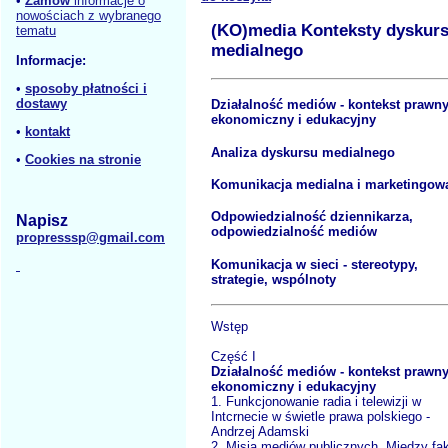
•
Zamów
informacje o
nowościach z wybranego
(KO)media Konteksty dyskur
tematu
medialnego
Informacje:
•
sposoby płatności i
dostawy
Działalność mediów - kontekst prawny
ekonomiczny i edukacyjny
•
kontakt
Analiza dyskursu medialnego
•
Cookies na stronie
Komunikacja medialna i marketingow
Odpowiedzialność dziennikarza,
Napisz
odpowiedzialność mediów
propresssp@gmail.com
Komunikacja w sieci - stereotypy,
strategie, wspólnoty
Wstęp
Część I
Działalność mediów - kontekst prawny
ekonomiczny i edukacyjny
1. Funkcjonowanie radia i telewizji w
Intcrnecie w świetle prawa polskiego -
Andrzej Adamski
2. Misja mediów publicznych. Między fa