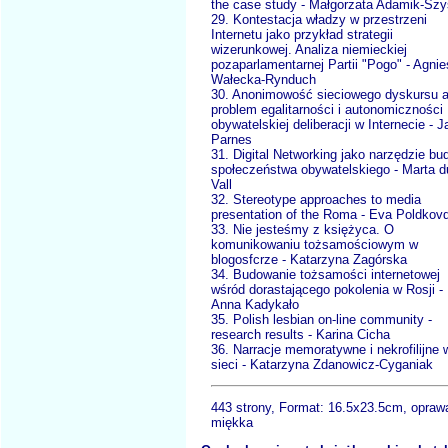
the case study - Małgorzata Adamik-Szy
29. Kontestacja władzy w przestrzeni
Internetu jako przykład strategii
wizerunkowej. Analiza niemieckiej
pozaparlamentarnej Partii "Pogo" - Agni
Wałecka-Rynduch
30. Anonimowość sieciowego dyskursu 
problem egalitarności i autonomiczności
obywatelskiej deliberacji w Internecie - 
Parnes
31. Digital Networking jako narzędzie b
społeczeństwa obywatelskiego - Marta d
Vall
32. Stereotype approaches to media
presentation of the Roma - Eva Poldkov
33. Nie jesteśmy z księżyca. O
komunikowaniu tożsamościowym w
blogosfcrze - Katarzyna Zagórska
34. Budowanie tożsamości internetowej
wśród dorastającego pokolenia w Rosji -
Anna Kadykało
35. Polish lesbian on-line community -
research results - Karina Cicha
36. Narracje memoratywne i nekrofilijne 
sieci - Katarzyna Zdanowicz-Cyganiak
443 strony, Format:
16.5x23.5cm, opraw
miękka