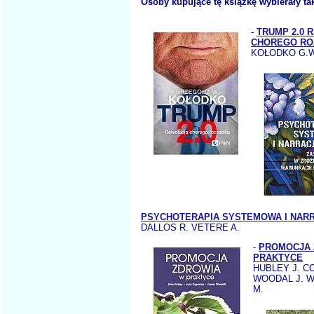
Osoby kupujące tę książkę wybierały ta
-
TRUMP 2.0 
CHOREGO RO
KOŁODKO G.W
PSYCHOTERAPIA SYSTEMOWA I NARR
DALLOS R. VETERE A.
-
PROMOCJA 
PRAKTYCE
HUBLEY J. C
WOODAL J. 
M.